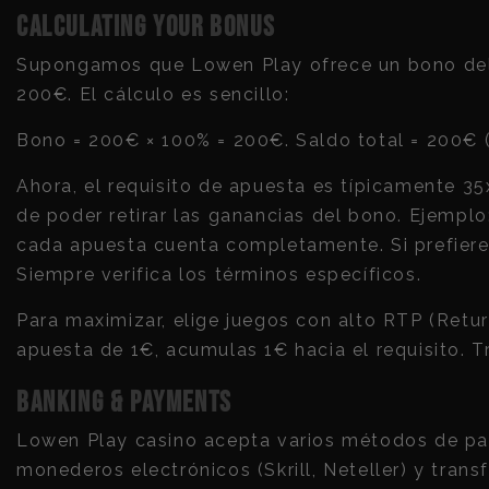
Calculating Your Bonus
Supongamos que Lowen Play ofrece un bono del 
200€. El cálculo es sencillo:
Bono = 200€ × 100% = 200€. Saldo total = 200€ 
Ahora, el requisito de apuesta es típicamente 3
de poder retirar las ganancias del bono. Ejempl
cada apuesta cuenta completamente. Si prefiere
Siempre verifica los términos específicos.
Para maximizar, elige juegos con alto RTP (Retur
apuesta de 1€, acumulas 1€ hacia el requisito. T
Banking & Payments
Lowen Play casino acepta varios métodos de pago
monederos electrónicos (Skrill, Neteller) y trans