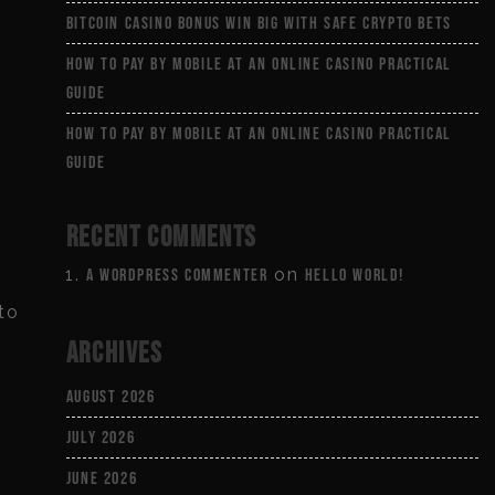
Bitcoin Casino Bonus Win Big with Safe Crypto Bets
How to Pay by Mobile at an Online Casino Practical
Guide
How to Pay by Mobile at an Online Casino Practical
Guide
Recent Comments
on
A WordPress Commenter
Hello world!
to
Archives
August 2026
July 2026
June 2026