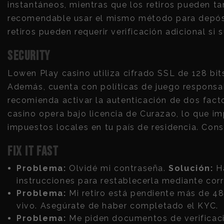
instantáneos, mientras que los retiros pueden ta
recomendable usar el mismo método para depósito
retiros pueden requerir verificación adicional si 
Security
Lowen Play casino utiliza cifrado SSL de 128 bit
Además, cuenta con políticas de juego responsab
recomienda activar la autenticación de dos facto
casino opera bajo licencia de Curazao, lo que im
impuestos locales en tu país de residencia. Consu
Fix It Fast
Problema:
Olvidé mi contraseña.
Solución:
Ha
instrucciones para restablecerla mediante corr
Problema:
Mi retiro está pendiente más de 4
vivo. Asegúrate de haber completado el KYC.
Problema:
Me piden documentos de verificac