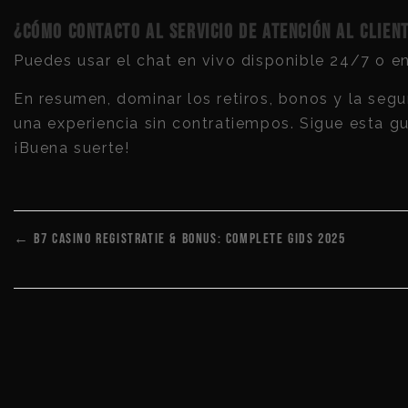
¿Cómo contacto al servicio de atención al clien
Puedes usar el chat en vivo disponible 24/7 o e
En resumen, dominar los retiros, bonos y la segu
una experiencia sin contratiempos. Sigue esta gu
¡Buena suerte!
← B7 Casino Registratie & Bonus: Complete Gids 2025