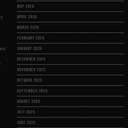
May 2026
April 2026
as
March 2026
February 2026
January 2026
tes
December 2025
.
November 2025
October 2025
a
September 2025
August 2025
July 2025
June 2025