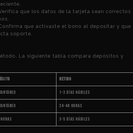
eciente.
Verifica que los datos de la tarjeta sean correctos
nos.
onfirma que activaste el bono al depositar y que
acta soporte.
étodo. La siguiente tabla compara depósitos y
ósito
Retiro
tantáneo
1-3 días hábiles
tantáneo
24-48 horas
 horas
3-5 días hábiles