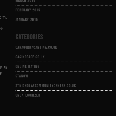
March 2015
February 2015
com
.
January 2015
de
Categories
caragordacantina.co.uk
casinopage.co.uk
Online Dating
de en
ap →
Stanovi
stnicholascommunitycentre.co.uk
Uncategorized