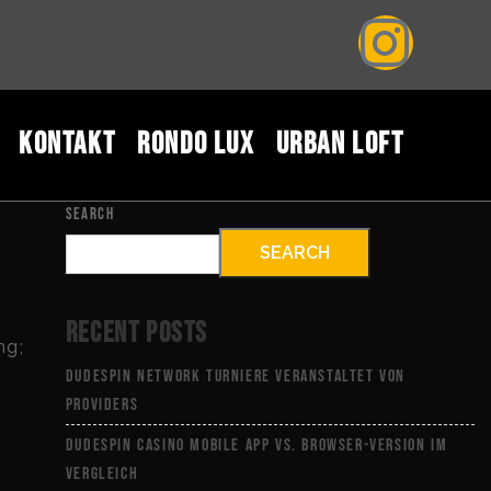
KONTAKT
RONDO LUX
URBAN LOFT
Search
SEARCH
Recent Posts
ng;
Dudespin Network Turniere veranstaltet von
Providers
Dudespin Casino Mobile App vs. Browser-Version im
Vergleich