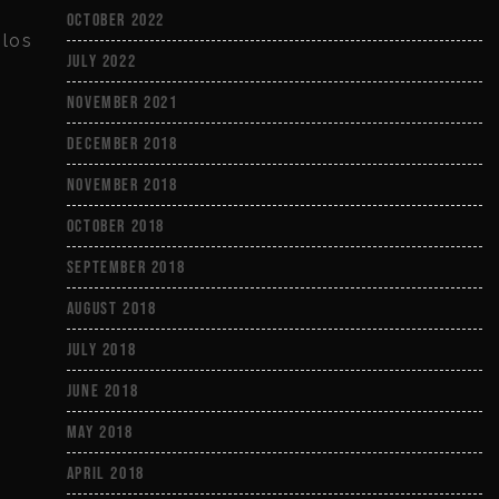
October 2022
 los
July 2022
November 2021
December 2018
.
November 2018
October 2018
September 2018
August 2018
July 2018
June 2018
May 2018
April 2018