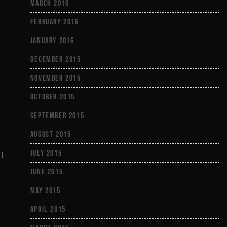
March 2016
February 2016
January 2016
December 2015
November 2015
October 2015
September 2015
August 2015
July 2015
l
June 2015
May 2015
April 2015