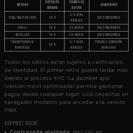
Depósito
Tiempo de
Método
Comisiones
mínimo
retiro
3–5 días
Visa/Mastercard
10 €
Sin comisiones
hábiles
Skrill
10 €
24 horas
Sin comisiones
Neteller
10 €
24 horas
Sin comisiones
Transferencia
5–7 días
Posible comisión
20 €
bancaria
hábiles
bancaria
Todos los retiros están sujetos a verificación
de identidad. El primer retiro puede tardar más
debido al proceso KYC. La daznbet app
(versión móvil optimizada) permite gestionar
pagos desde cualquier lugar; solo necesitas un
navegador moderno para acceder a la versión
PWA.
Support Guide
Contraseña olvidada:
Haz clic en