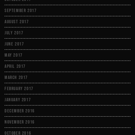
September 2017
August 2017
July 2017
June 2017
May 2017
April 2017
March 2017
February 2017
January 2017
December 2016
November 2016
October 2016