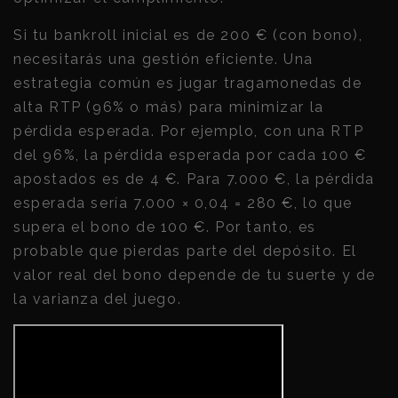
Si tu bankroll inicial es de 200 € (con bono),
necesitarás una gestión eficiente. Una
estrategia común es jugar tragamonedas de
alta RTP (96% o más) para minimizar la
pérdida esperada. Por ejemplo, con una RTP
del 96%, la pérdida esperada por cada 100 €
apostados es de 4 €. Para 7.000 €, la pérdida
esperada sería 7.000 × 0,04 = 280 €, lo que
supera el bono de 100 €. Por tanto, es
probable que pierdas parte del depósito. El
valor real del bono depende de tu suerte y de
la varianza del juego.