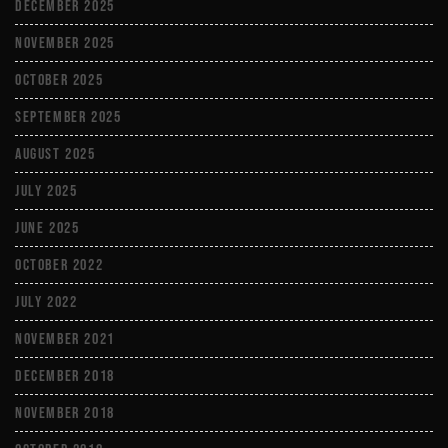
December 2025
November 2025
October 2025
September 2025
August 2025
July 2025
June 2025
October 2022
July 2022
November 2021
December 2018
November 2018