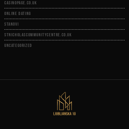
casinopage.co.uk
Online Dating
Stanovi
stnicholascommunitycentre.co.uk
Uncategorized