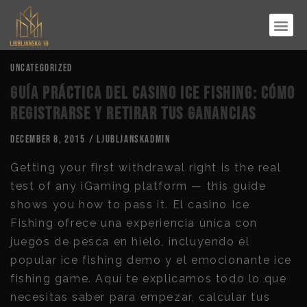
RONDO LUX
URBAN LOF
Uncategorized
Guía práctica del casino Ice Fishing: cómo
registrarse y retirar tus ganancias
December 8, 2015
/
ljubljanskadmin
Getting your first withdrawal right is the real
test of any iGaming platform — this guide
shows you how to pass it. El casino Ice
Fishing ofrece una experiencia única con
juegos de pesca en hielo, incluyendo el
popular ice fishing demo y el emocionante ice
fishing game. Aquí te explicamos todo lo que
necesitas saber para empezar, calcular tus