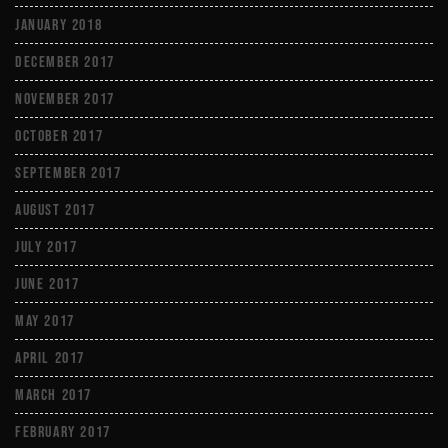
January 2018
December 2017
November 2017
October 2017
September 2017
August 2017
July 2017
June 2017
May 2017
April 2017
March 2017
February 2017