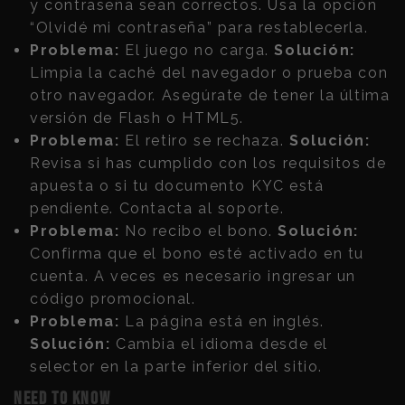
y contraseña sean correctos. Usa la opción
“Olvidé mi contraseña” para restablecerla.
Problema:
El juego no carga.
Solución:
Limpia la caché del navegador o prueba con
otro navegador. Asegúrate de tener la última
versión de Flash o HTML5.
Problema:
El retiro se rechaza.
Solución:
Revisa si has cumplido con los requisitos de
apuesta o si tu documento KYC está
pendiente. Contacta al soporte.
Problema:
No recibo el bono.
Solución:
Confirma que el bono esté activado en tu
cuenta. A veces es necesario ingresar un
código promocional.
Problema:
La página está en inglés.
Solución:
Cambia el idioma desde el
selector en la parte inferior del sitio.
Need to Know