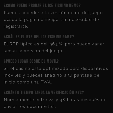
¿Cómo puedo probar el ice fishing demo?
Puedes acceder a la versión demo del juego
desde la página principal sin necesidad de
registrarte.
¿Cuál es el RTP del ice fishing game?
El RTP típico es del 96.5%, pero puede variar
según la versión del juego.
¿Puedo jugar desde el móvil?
Sí, el casino está optimizado para dispositivos
móviles y puedes añadirlo a tu pantalla de
inicio como una PWA.
¿Cuánto tiempo tarda la verificación KYC?
Normalmente entre 24 y 48 horas después de
enviar los documentos.