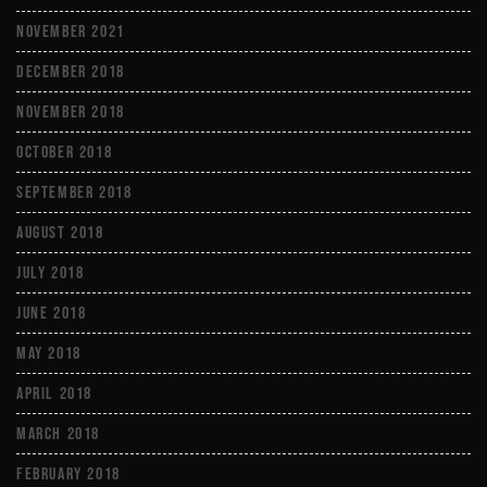
November 2021
December 2018
November 2018
October 2018
September 2018
August 2018
July 2018
June 2018
May 2018
April 2018
March 2018
February 2018