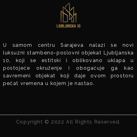
U samom centru Sarajeva nalazi se novi
luksuzni stambeno-poslovni objekat Ljubljanska
10, koji se estitski i oblikovano uklapa u
postojeće okruženje i obogaćuje ga kao
savremeni objekat koji daje ovom prostoru
pečat vremena u kojem je nastao.
Copyright © 2022 All Rights Reserved.