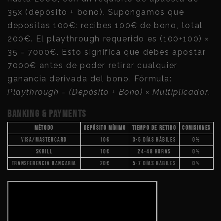
35x (depósito + bono). Supongamos que
depositas 100€: recibes 100€ de bono, total
200€. El playthrough requerido es (100+100) ×
35 = 7000€. Esto significa que debes apostar
7000€ antes de poder retirar cualquier
ganancia derivada del bono. Fórmula:
Playthrough = (Depósito + Bono) × Multiplicador
.
Banking & Payments
Método
Depósito mínimo
Tiempo de retiro
Comisiones
Visa/Mastercard
10€
3-5 días hábiles
0%
Skrill
10€
24-48 horas
0%
Transferencia bancaria
20€
5-7 días hábiles
0%