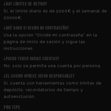
¿Hay límites de retiro?
Sí, el límite diario es de 5000€ y el semanal de
20000€.
¿Qué hago si olvido mi contraseña?
Usa la opción “Olvidé mi contraseña” en la
página de inicio de sesión y sigue las
instrucciones.
¿Puedo tener varias cuentas?
No, solo se permite una cuenta por persona.
¿El casino ofrece juego responsable?
Sí, cuenta con herramientas como límites de
depósito, recordatorios de tiempo y
autoexclusión.
Pro Tips