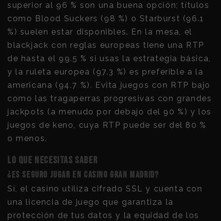
superior al 96 % son una buena opción; títulos
como Blood Suckers (98 %) o Starburst (96.1
%) suelen estar disponibles. En la mesa, el
blackjack con reglas europeas tiene una RTP
de hasta el 99.5 % si usas la estrategia básica,
y la ruleta europea (97.3 %) es preferible a la
americana (94.7 %). Evita juegos con RTP bajo
como las tragaperras progresivas con grandes
jackpots (a menudo por debajo del 90 %) y los
juegos de keno, cuya RTP puede ser del 80 %
o menos.
Lo que necesitas saber
¿Es seguro jugar en Casino Gran Madrid?
Sí, el casino utiliza cifrado SSL y cuenta con
una licencia de juego que garantiza la
protección de tus datos y la equidad de los