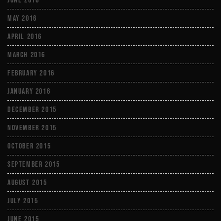
June 2016
May 2016
April 2016
March 2016
February 2016
January 2016
December 2015
November 2015
October 2015
September 2015
August 2015
July 2015
June 2015