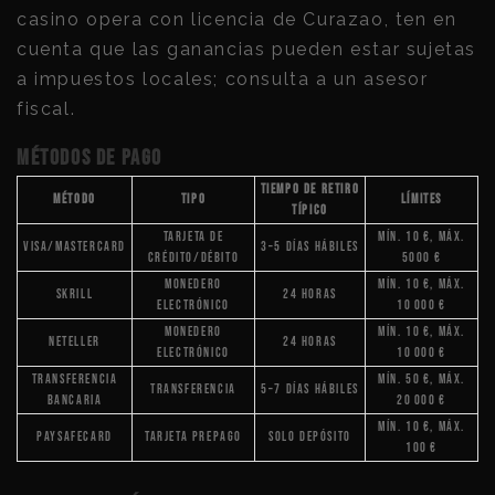
casino opera con licencia de Curazao, ten en
cuenta que las ganancias pueden estar sujetas
a impuestos locales; consulta a un asesor
fiscal.
Métodos de pago
Tiempo de retiro
Método
Tipo
Límites
típico
Tarjeta de
Mín. 10 €, máx.
Visa/Mastercard
3–5 días hábiles
crédito/débito
5000 €
Monedero
Mín. 10 €, máx.
Skrill
24 horas
electrónico
10 000 €
Monedero
Mín. 10 €, máx.
Neteller
24 horas
electrónico
10 000 €
Transferencia
Mín. 50 €, máx.
Transferencia
5–7 días hábiles
bancaria
20 000 €
Mín. 10 €, máx.
Paysafecard
Tarjeta prepago
Solo depósito
100 €