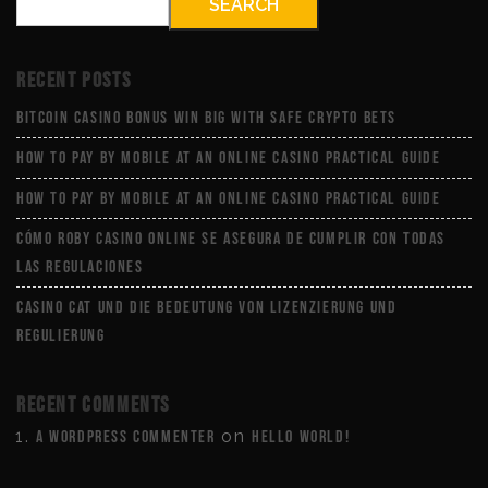
SEARCH
Recent Posts
Bitcoin Casino Bonus Win Big with Safe Crypto Bets
How to Pay by Mobile at an Online Casino Practical Guide
How to Pay by Mobile at an Online Casino Practical Guide
Cómo Roby Casino online se asegura de cumplir con todas
las regulaciones
Casino Cat und die Bedeutung von Lizenzierung und
Regulierung
Recent Comments
on
A WordPress Commenter
Hello world!