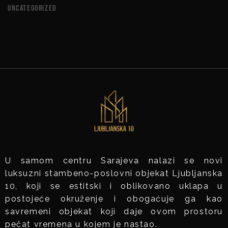
Uncategorized
U samom centru Sarajeva nalazi se novi
luksuzni stambeno-poslovni objekat Ljubljanska
10, koji se estitski i oblikovano uklapa u
postojeće okruženje i obogaćuje ga kao
savremeni objekat koji daje ovom prostoru
pečat vremena u kojem je nastao.