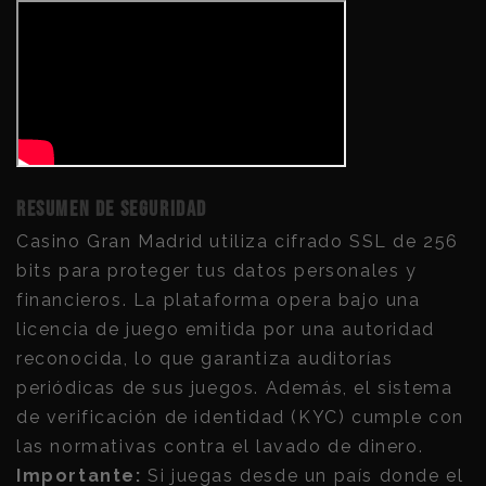
Resumen de seguridad
Casino Gran Madrid utiliza cifrado SSL de 256
bits para proteger tus datos personales y
financieros. La plataforma opera bajo una
licencia de juego emitida por una autoridad
reconocida, lo que garantiza auditorías
periódicas de sus juegos. Además, el sistema
de verificación de identidad (KYC) cumple con
las normativas contra el lavado de dinero.
Importante:
Si juegas desde un país donde el