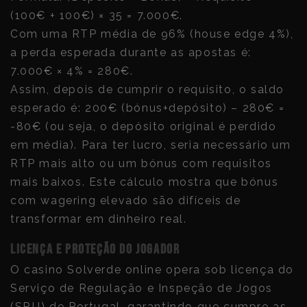
(100€ + 100€) × 35 = 7.000€.
Com uma RTP média de 96% (house edge 4%),
a perda esperada durante as apostas é:
7.000€ × 4% = 280€.
Assim, depois de cumprir o requisito, o saldo
esperado é: 200€ (bónus+depósito) – 280€ =
-80€ (ou seja, o depósito original é perdido
em média). Para ter lucro, seria necessário um
RTP mais alto ou um bónus com requisitos
mais baixos. Este cálculo mostra que bónus
com wagering elevado são difíceis de
transformar em dinheiro real.
Licença e Proteção do Jogador
O casino Solverde online opera sob licença do
Serviço de Regulação e Inspeção de Jogos
(SRIJ) de Portugal, garantindo que cumpre as