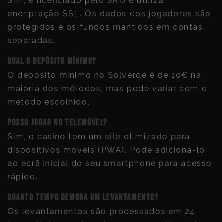
Sim, é licenciado pelo SRIJ e utiliza
encriptação SSL. Os dados dos jogadores são
protegidos e os fundos mantidos em contas
separadas.
Qual o depósito mínimo?
O depósito mínimo no Solverde é de 10€ na
maioria dos métodos, mas pode variar com o
método escolhido.
Posso jogar no telemóvel?
Sim, o casino tem um site otimizado para
dispositivos móveis (PWA). Pode adicioná-lo
ao ecrã inicial do seu smartphone para acesso
rápido.
Quanto tempo demora um levantamento?
Os levantamentos são processados em 24