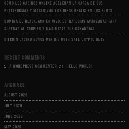
Cómo los casinos online aceleran la carga de sus
plataformas y maximizan los giros gratis en los slots
Domina el Blackjack en Vivo: Estrategias Avanzadas para
Superar al Crupier y Maximizar tus Ganancias
Bitcoin Casino Bonus Win Big with Safe Crypto Bets
Recent Comments
on
A WordPress Commenter
Hello world!
Archives
August 2026
July 2026
June 2026
May 2026