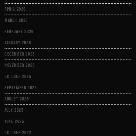
April 2026
March 2026
February 2026
January 2026
December 2025
November 2025
October 2025
September 2025
August 2025
July 2025
June 2025
October 2022