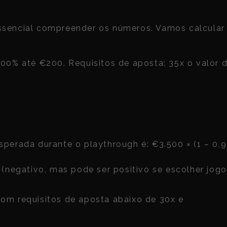
ssencial compreender os números. Vamos calcular
0% até €200. Requisitos de aposta: 35x o valor 
erada durante o playthrough é: €3.500 × (1 – 0,9
(negativo, mas pode ser positivo se escolher jog
com requisitos de aposta abaixo de 30x e