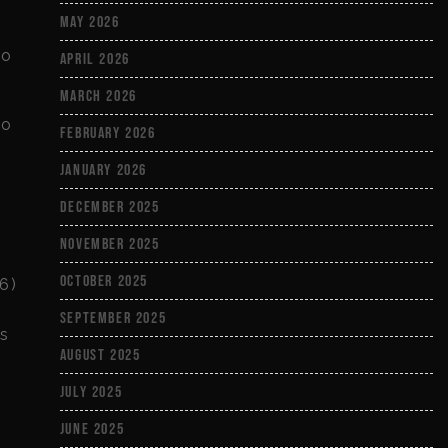
May 2026
 o
April 2026
March 2026
do
February 2026
January 2026
December 2025
November 2025
October 2025
6)
September 2025
os
August 2025
July 2025
June 2025