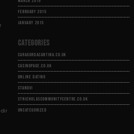
March 2015
February 2015
January 2015
r
Categories
caragordacantina.co.uk
casinopage.co.uk
Online Dating
Stanovi
stnicholascommunitycentre.co.uk
Uncategorized
dir