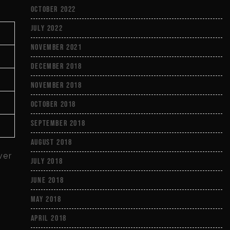
October 2022
July 2022
November 2021
December 2018
November 2018
October 2018
September 2018
August 2018
ver
July 2018
June 2018
May 2018
April 2018