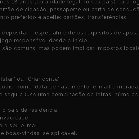
nos 18 anos (ou a idade legal no seu país) para jog
artão de cidadão, passaporte ou carta de conduçã
o preferido é aceite: cartões, transferências,
 depositar – especialmente os requisitos de apost
jogo responsável desde o início.
çao são comuns, mas podem implicar impostos locai
star” ou “Criar conta”.
oais: nome, data de nascimento, e-mail e morada
e segura (use uma combinação de letras, números
o país de residência.
rivacidade.
a o seu e-mail.
e boas-vindas, se aplicável.