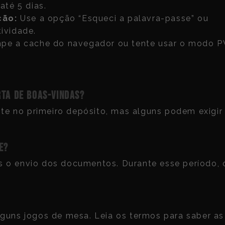
té 5 dias.
ção:
Use a opção “Esqueci a palavra-passe” ou
tividade.
pe a cache do navegador ou tente usar o modo 
rta de boas-vindas?
e no primeiro depósito, mas alguns podem exigir
e?
s o envio dos documentos. Durante esse período, 
lguns jogos de mesa. Leia os termos para saber as