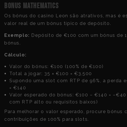
Bonus Mathematics
Os bónus do casino Leon são atrativos, mas é e
valor real de um bónus típico de depósito.
Exemplo:
Depósito de €100 com um bónus de 10
bónus.
Cálculo:
Valor do bónus: €100 (100% de €100)
Total a jogar: 35 × €100 = €3.500
Supondo uma slot com RTP de 96%, a perda esp
= €140
Valor esperado do bónus: €100 – €140 = –€40 
com RTP alto ou requisitos baixos)
Para melhorar o valor esperado, procure bónus 
contribuições de 100% para slots.