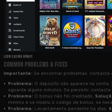
Leon casino bónus
Common Problems & Fixes
Importante:
Se encontrar problemas, contacte 
Problema:
O depósito não aparece na conta.
aguarde alguns minutos. Se persistir, contacte
Problema:
O bónus não foi creditado.
Soluçã
mínimo e se inseriu o código de bónus, se nece
Problema:
Levantamento pendente há dias.
S