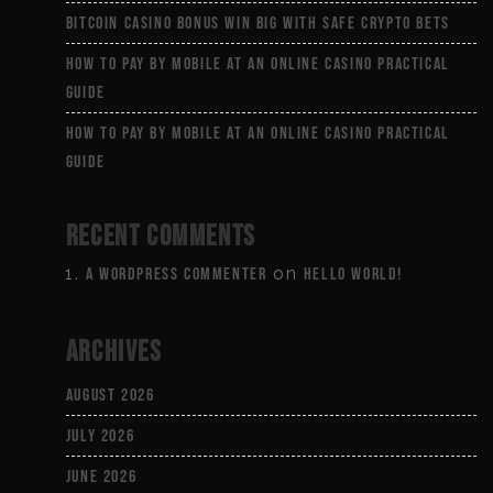
Bitcoin Casino Bonus Win Big with Safe Crypto Bets
How to Pay by Mobile at an Online Casino Practical
Guide
How to Pay by Mobile at an Online Casino Practical
Guide
Recent Comments
on
A WordPress Commenter
Hello world!
Archives
August 2026
July 2026
June 2026