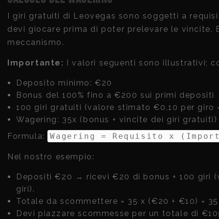
I giri gratuiti di Leovegas sono soggetti a requ
devi giocare prima di poter prelevare le vincite.
meccanismo.
Importante:
I valori seguenti sono illustrativi; 
Deposito minimo: €20
Bonus del 100% fino a €200 sui primi depositi
100 giri gratuiti (valore stimato €0,10 per giro 
Wagering: 35x (bonus + vincite dei giri gratuiti)
Formula:
Wagering = Requisito x (Impor
Nel nostro esempio:
Depositi €20 → ricevi €20 di bonus + 100 giri
giri).
Totale da scommettere = 35 x (€20 + €10) = 35
Devi piazzare scommesse per un totale di €1050