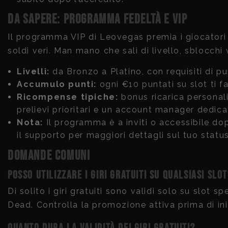
Da Sapere: Programma Fedeltà e VIP
Il programma VIP di Leovegas premia i giocatori
soldi veri. Man mano che sali di livello, sblocchi
Livelli:
da Bronzo a Platino, con requisiti di pun
Accumulo punti:
ogni €10 puntati su slot ti f
Ricompense tipiche:
bonus ricarica personaliz
prelievi prioritari e un account manager dedicato 
Nota:
Il programma è a inviti o accessibile do
il supporto per maggiori dettagli sul tuo status
Domande Comuni
Posso utilizzare i giri gratuiti su qualsiasi slot
Di solito i giri gratuiti sono validi solo su slot 
Dead. Controlla la promozione attiva prima di ini