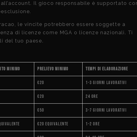
o all’account. Il gioco responsabile è supportato co
oesclusione.
uracao, le vincite potrebbero essere soggette a
ferenza di licenze come MGA o licenze nazionali. Ti
li del tuo paese.
ito Minimo
Prelievo Minimo
Tempi di Elaborazione
€20
1-3 giorni lavorativi
€20
24 ore
€50
3-7 giorni lavorativi
quivalente
€20 equivalente
1-2 ore