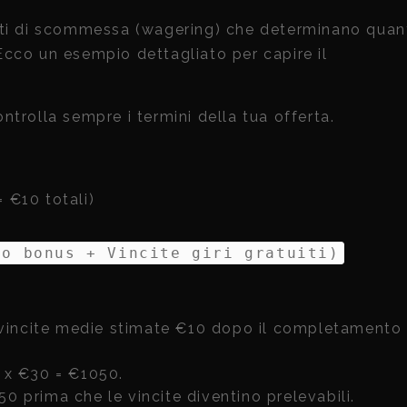
isiti di scommessa (wagering) che determinano qua
 Ecco un esempio dettagliato per capire il
controlla sempre i termini della tua offerta.
= €10 totali)
to bonus + Vincite giri gratuiti)
 (vincite medie stimate €10 dopo il completamento 
 x €30 = €1050.
 prima che le vincite diventino prelevabili.