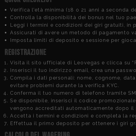
Verifica l’età minima (18 o 21 anni a seconda del
Controlla la disponibilità dei bonus nel tuo pa
Leggi i termini e condizioni dei giri gratuiti, i
Assicurati di avere un metodo di pagamento val
Imposta limiti di deposito e sessione per gioc
Registrazione
Visita il sito ufficiale di Leovegas e clicca su “R
Inserisci il tuo indirizzo email, crea una passw
Compila i dati personali: nome, cognome, data d
evitare problemi durante la verifica KYC.
Conferma il tuo numero di telefono tramite S
Se disponibile, inserisci il codice promozionale pe
vengono accreditati automaticamente dopo il 
Accetta i termini e condizioni e completa la re
Effettua il primo deposito per ottenere i giri gr
Calcolo del Wagering