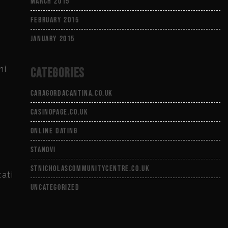
March 2015
February 2015
January 2015
ni
Categories
caragordacantina.co.uk
casinopage.co.uk
Online Dating
Stanovi
stnicholascommunitycentre.co.uk
zati
Uncategorized