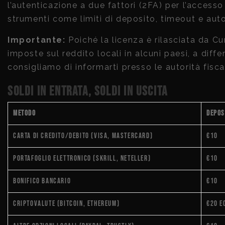
l’autenticazione a due fattori (2FA) per l’access
strumenti come limiti di deposito, timeout e aut
Importante:
Poiché la licenza è rilasciata da C
imposte sul reddito locali in alcuni paesi, a dif
consigliamo di informarti presso le autorità fisca
Soldi in Entrata, Soldi in Uscita
Metodo
Depos
Carta di credito/debito (Visa, Mastercard)
€10
Portafoglio elettronico (Skrill, Neteller)
€10
Bonifico bancario
€10
Criptovalute (Bitcoin, Ethereum)
€20 e