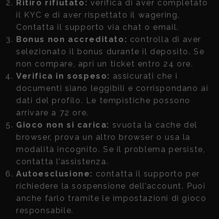
Ritiro rifiutato:
verifica di aver completato
il KYC e di aver rispettato il wagering.
Contatta il supporto via chat o email.
Bonus non accreditato:
controlla di aver
selezionato il bonus durante il deposito. Se
non compare, apri un ticket entro 24 ore.
Verifica in sospeso:
assicurati che i
documenti siano leggibili e corrispondano ai
dati del profilo. Le tempistiche possono
arrivare a 72 ore.
Gioco non si carica:
svuota la cache del
browser, prova un altro browser o usa la
modalità incognito. Se il problema persiste,
contatta l’assistenza.
Autoesclusione:
contatta il supporto per
richiedere la sospensione dell’account. Puoi
anche farlo tramite le impostazioni di gioco
responsabile.