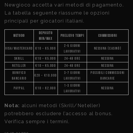
Newgioco accetta vari metodi di pagamento.
La tabella seguente riassume le opzioni
principali per giocatori italiani.
Deposito
Metodo
Prelievo Tempi
Commissioni
Min/Max
2-5 giorni
Visa/Mastercard
€10 – €5.000
Nessuna (casinò)
lavorativi
Skrill
€10 – €5.000
24-48 ore
Nessuna
Neteller
€10 – €5.000
24-48 ore
Nessuna
Bonifico
3-7 giorni
Possibili commissioni
€20 – €10.000
bancario
lavorativi
bancarie
1-3 giorni
PayPal
€10 – €2.000
Nessuna
lavorativi
Nota:
alcuni metodi (Skrill/Neteller)
potrebbero escludere l’accesso al bonus.
Verifica sempre i termini.