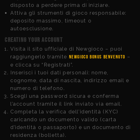
disposto a perdere prima di iniziare.
Attiva gli strumenti di gioco responsabile:
deposito massimo, timeout o
autoesclusione.
Creating Your Account
Visita il sito ufficiale di Newgioco – puoi
raggiungerlo tramite
–
Newgioco bonus benvenuto
e clicca su “Registrati”.
Inserisci i tuoi dati personali: nome,
cognome, data di nascita, indirizzo email e
numero di telefono.
Scegli una password sicura e conferma
l’account tramite il link inviato via email.
Completa la verifica dell’identità (KYC)
caricando un documento valido (carta
d’identità o passaporto) e un documento di
residenza (bolletta).