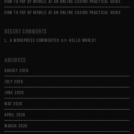
How to Pay by Mobile at an Online Casino Practical Guide
How to Pay by Mobile at an Online Casino Practical Guide
Recent Comments
on
A WordPress Commenter
Hello world!
Archives
August 2026
July 2026
June 2026
May 2026
April 2026
March 2026