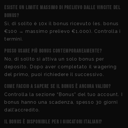
Esiste un limite massimo di prelievo dalle vincite del
bonus?
Sì, di solito è 10x il bonus ricevuto (es. bonus
€100 → massimo prelievo €1.000). Controlla i
termini.
Posso usare più bonus contemporaneamente?
No, di solito si attiva un solo bonus per
deposito. Dopo aver completato il wagering
del primo, puoi richiedere il successivo.
Come faccio a sapere se il bonus è ancora valido?
Controlla la sezione “Bonus” del tuo account. I
bonus hanno una scadenza, spesso 30 giorni
dall’accredito.
Il bonus è disponibile per i giocatori italiani?