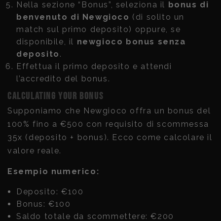
Nella sezione “Bonus”, seleziona il
bonus di
benvenuto di Newgioco
(di solito un
match sul primo deposito) oppure, se
disponibile, il
newgioco bonus senza
deposito
.
Effettua il primo deposito e attendi
l’accredito del bonus.
Calculating Your Bonus
Supponiamo che Newgioco offra un bonus del
100% fino a €500 con requisito di scommessa
35x (deposito + bonus). Ecco come calcolare il
valore reale.
Esempio numerico:
Deposito: €100
Bonus: €100
Saldo totale da scommettere: €200