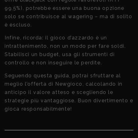
99,5%), potrebbe essere una buona opzione
solo se contribuisce al wagering – ma di solito
è escluso.
Infine, ricorda: il gioco d’azzardo è un
intrattenimento, non un modo per fare soldi.
Stabilisci un budget, usa gli strumenti di
controllo e non inseguire le perdite.
Seguendo questa guida, potrai sfruttare al
meglio l’offerta di Newgioco, calcolando in
anticipo il valore atteso e scegliendo le
strategie più vantaggiose. Buon divertimento e
gioca responsabilmente!