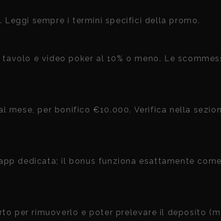
 Leggi sempre i termini specifici della promo.
da tavolo e video poker al 10% o meno. Le scommes
 al mese, per bonifico €10.000. Verifica nella sezio
a app dedicata; il bonus funziona esattamente com
orto per rimuoverlo e poter prelevare il deposito (