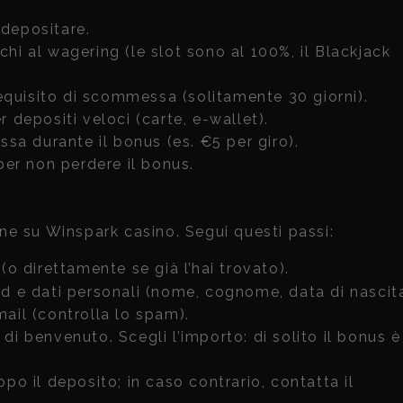
 depositare.
chi al wagering (le slot sono al 100%, il Blackjack
equisito di scommessa (solitamente 30 giorni).
depositi veloci (carte, e-wallet).
sa durante il bonus (es. €5 per giro).
er non perdere il bonus.
one su Winspark casino. Segui questi passi:
(o direttamente se già l’hai trovato).
ord e dati personali (nome, cognome, data di nascita
mail (controlla lo spam).
 di benvenuto. Scegli l’importo: di solito il bonus è
o il deposito; in caso contrario, contatta il