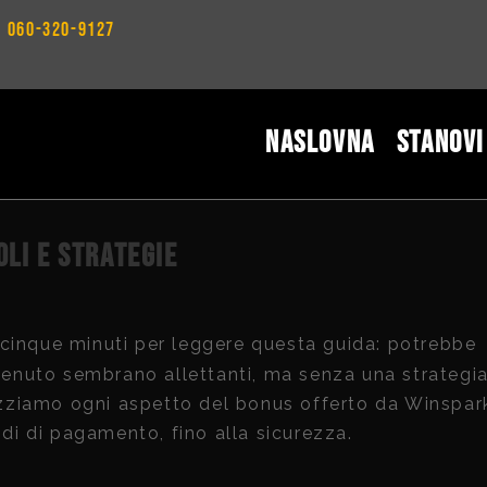
060-320-9127
NASLOVNA
STANOVI
li e strategie
i cinque minuti per leggere questa guida: potrebbe
venuto sembrano allettanti, ma senza una strategia
lizziamo ogni aspetto del bonus offerto da Winspar
di di pagamento, fino alla sicurezza.