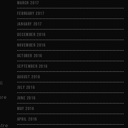
March 2017
February 2017
January 2017
December 2016
November 2016
October 2016
September 2016
August 2016
il
July 2016
ore
June 2016
May 2016
April 2016
ntre