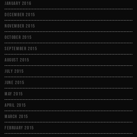
January 2016
December 2015
November 2015
October 2015
September 2015
August 2015
July 2015
June 2015
May 2015
April 2015
March 2015
February 2015