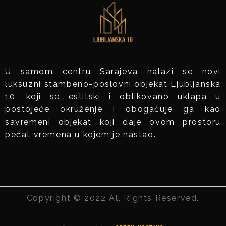
U samom centru Sarajeva nalazi se novi
luksuzni stambeno-poslovni objekat Ljubljanska
10, koji se estitski i oblikovano uklapa u
postojeće okruženje i obogaćuje ga kao
savremeni objekat koji daje ovom prostoru
pečat vremena u kojem je nastao.
Copyright © 2022 All Rights Reserved.