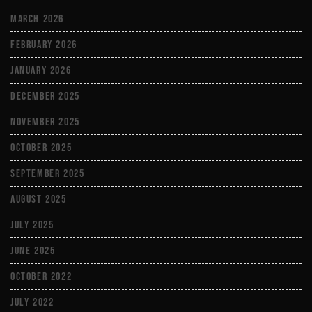
March 2026
February 2026
January 2026
December 2025
November 2025
October 2025
September 2025
August 2025
July 2025
June 2025
October 2022
July 2022