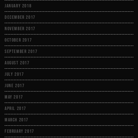
January 2018
December 2017
November 2017
October 2017
September 2017
August 2017
July 2017
June 2017
May 2017
April 2017
March 2017
February 2017