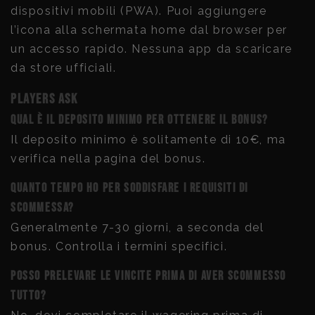
dispositivi mobili (PWA). Puoi aggiungere
l’icona alla schermata home dal browser per
un accesso rapido. Nessuna app da scaricare
da store ufficiali.
Players Ask
Qual è il deposito minimo per ottenere il bonus?
Il deposito minimo è solitamente di 10€, ma
verifica nella pagina del bonus.
Quanto tempo ho per soddisfare i requisiti di
scommessa?
Generalmente 7-30 giorni, a seconda del
bonus. Controlla i termini specifici.
Posso prelevare le vincite prima di aver scommesso
tutto?