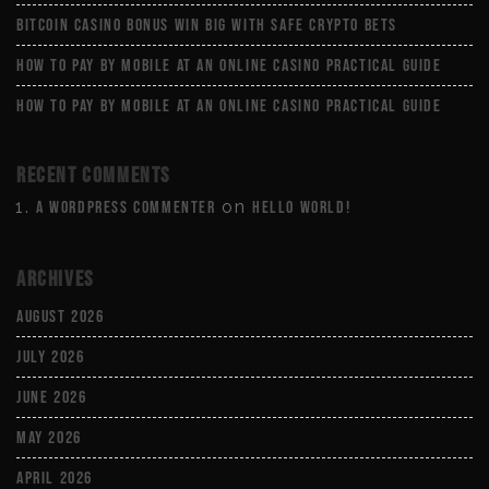
Bitcoin Casino Bonus Win Big with Safe Crypto Bets
How to Pay by Mobile at an Online Casino Practical Guide
How to Pay by Mobile at an Online Casino Practical Guide
Recent Comments
on
A WordPress Commenter
Hello world!
Archives
August 2026
July 2026
June 2026
May 2026
April 2026