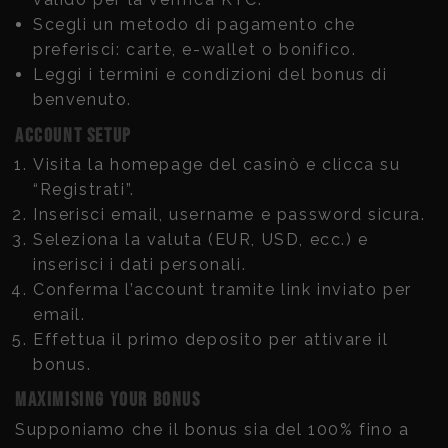
Scegli un metodo di pagamento che
preferisci: carte, e-wallet o bonifico.
Leggi i termini e condizioni del bonus di
benvenuto.
Account Setup
Visita la homepage del casinò e clicca su
“Registrati”.
Inserisci email, username e password sicura.
Seleziona la valuta (EUR, USD, ecc.) e
inserisci i dati personali.
Conferma l’account tramite link inviato per
email.
Effettua il primo deposito per attivare il
bonus.
Maximising Your Bonus
Supponiamo che il bonus sia del 100% fino a