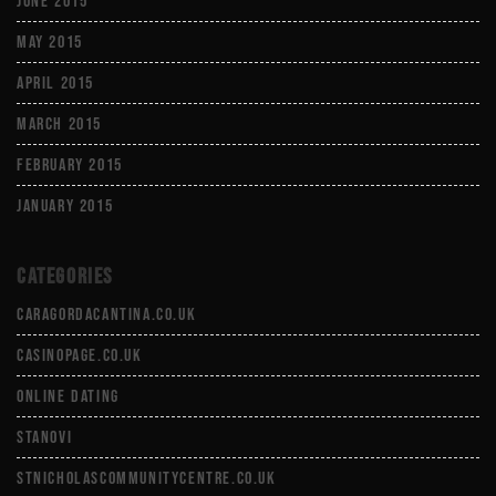
June 2015
May 2015
April 2015
March 2015
February 2015
January 2015
Categories
caragordacantina.co.uk
casinopage.co.uk
Online Dating
Stanovi
stnicholascommunitycentre.co.uk