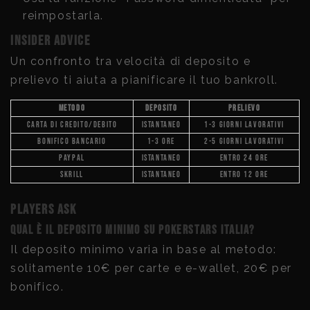
reimpostarla.
Insider Advice
Un confronto tra velocità di deposito e
prelievo ti aiuta a pianificare il tuo bankroll.
Metodo
Deposito
Prelievo
Carta di credito/debito
Istantaneo
1-3 giorni lavorativi
Bonifico bancario
1-3 ore
2-5 giorni lavorativi
PayPal
Istantaneo
Entro 24 ore
Skrill
Istantaneo
Entro 12 ore
Players Ask
Qual è il deposito minimo su PokerStars Italia?
Il deposito minimo varia in base al metodo:
solitamente 10€ per carte e e-wallet, 20€ per
bonifico.