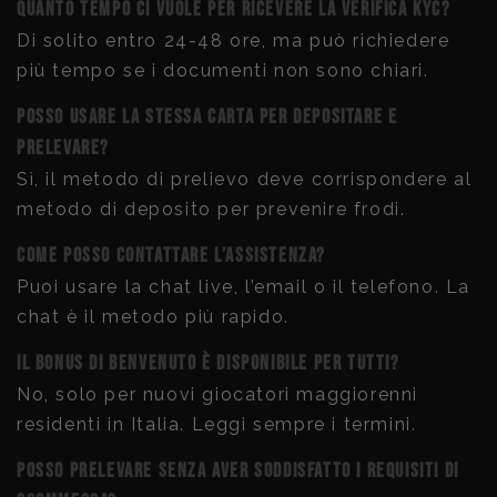
Quanto tempo ci vuole per ricevere la verifica KYC?
Di solito entro 24-48 ore, ma può richiedere
più tempo se i documenti non sono chiari.
Posso usare la stessa carta per depositare e
prelevare?
Sì, il metodo di prelievo deve corrispondere al
metodo di deposito per prevenire frodi.
Come posso contattare l’assistenza?
Puoi usare la chat live, l’email o il telefono. La
chat è il metodo più rapido.
Il bonus di benvenuto è disponibile per tutti?
No, solo per nuovi giocatori maggiorenni
residenti in Italia. Leggi sempre i termini.
Posso prelevare senza aver soddisfatto i requisiti di