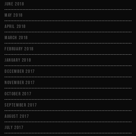
June 2018
May 2018
April 2018
March 2018
February 2018
January 2018
December 2017
November 2017
October 2017
September 2017
August 2017
July 2017