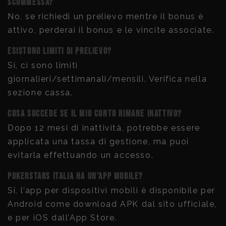
scommessa?
No, se richiedi un prelievo mentre il bonus è
attivo, perderai il bonus e le vincite associate.
Esistono limiti di prelievo?
Sì, ci sono limiti
giornalieri/settimanali/mensili. Verifica nella
sezione cassa.
Cosa succede se il mio conto rimane inattivo?
Dopo 12 mesi di inattività, potrebbe essere
applicata una tassa di gestione, ma puoi
evitarla effettuando un accesso.
PokerStars Italia ha un’app mobile?
Sì, l’app per dispositivi mobili è disponibile per
Android come download APK dal sito ufficiale,
e per iOS dall’App Store.