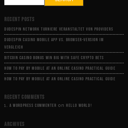
Recent Posts
Dudespin Network Turniere veranstaltet von Providers
Dudespin Casino Mobile App vs. Browser-Version im
Vergleich
Bitcoin Casino Bonus Win Big with Safe Crypto Bets
How to Pay by Mobile at an Online Casino Practical Guide
How to Pay by Mobile at an Online Casino Practical Guide
Recent Comments
on
A WordPress Commenter
Hello world!
Archives