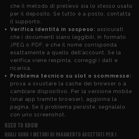
che il metodo di prelievo sia lo stesso usato
per il deposito. Se tutto è a posto, contatta
il supporto.
Verifica identità in sospeso:
assicurati
che i documenti siano leggibili, in formato
JPEG o PDF, e che il nome corrisponda
esattamente a quello dell’account. Se la
verifica viene respinta, correggi i dati e
ricarica.
Problema tecnico su slot o scommesse:
prova a svuotare la cache del browser o a
cambiare dispositivo. Per la versione mobile
(snai app tramite browser), aggiorna la
pagina. Se il problema persiste, segnalalo
con uno screenshot.
Need to Know
Quali sono i metodi di pagamento accettati per i