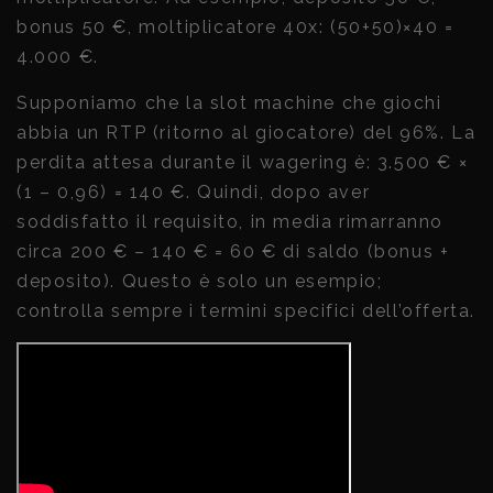
bonus 50 €, moltiplicatore 40x: (50+50)×40 =
4.000 €.
Supponiamo che la slot machine che giochi
abbia un RTP (ritorno al giocatore) del 96%. La
perdita attesa durante il wagering è: 3.500 € ×
(1 – 0,96) = 140 €. Quindi, dopo aver
soddisfatto il requisito, in media rimarranno
circa 200 € – 140 € = 60 € di saldo (bonus +
deposito). Questo è solo un esempio;
controlla sempre i termini specifici dell’offerta.