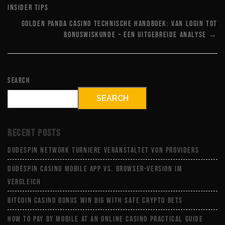
Insider Tips
Golden Panda Casino Technische Handboek: Van Login tot
Bonuswiskunde – Een Uitgebreide Analyse →
Search
SEARCH
Recent Posts
Dudespin Network Turniere veranstaltet von Providers
Dudespin Casino Mobile App vs. Browser-Version im
Vergleich
Bitcoin Casino Bonus Win Big with Safe Crypto Bets
How to Pay by Mobile at an Online Casino Practical Guide