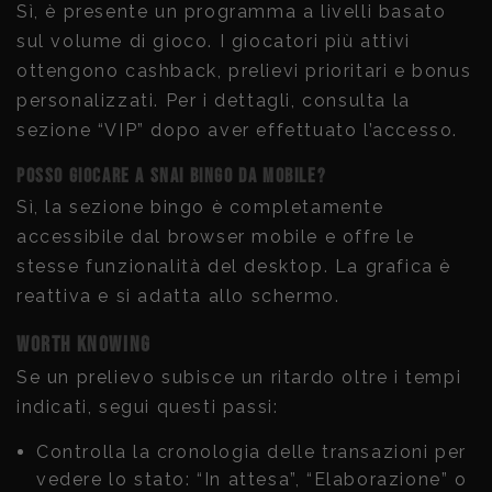
Sì, è presente un programma a livelli basato
sul volume di gioco. I giocatori più attivi
ottengono cashback, prelievi prioritari e bonus
personalizzati. Per i dettagli, consulta la
sezione “VIP” dopo aver effettuato l’accesso.
Posso giocare a snai bingo da mobile?
Sì, la sezione bingo è completamente
accessibile dal browser mobile e offre le
stesse funzionalità del desktop. La grafica è
reattiva e si adatta allo schermo.
Worth Knowing
Se un prelievo subisce un ritardo oltre i tempi
indicati, segui questi passi:
Controlla la cronologia delle transazioni per
vedere lo stato: “In attesa”, “Elaborazione” o