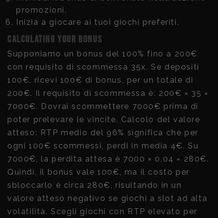
promozioni.
Inizia a giocare ai tuoi giochi preferiti.
Calculating Your Bonus
Supponiamo un bonus del 100% fino a 200€
con requisito di scommessa 35x. Se depositi
100€, ricevi 100€ di bonus, per un totale di
200€. Il requisito di scommessa è: 200€ × 35 =
7000€. Dovrai scommettere 7000€ prima di
poter prelevare le vincite. Calcolo del valore
atteso: RTP medio del 96% significa che per
ogni 100€ scommessi, perdi in media 4€. Su
7000€, la perdita attesa è 7000 × 0,04 = 280€.
Quindi, il bonus vale 100€, ma il costo per
sbloccarlo è circa 280€, risultando in un
valore atteso negativo se giochi a slot ad alta
volatilità. Scegli giochi con RTP elevato per