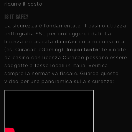
ridurre il costo.
Is It Safe?
La sicurezza è fondamentale. Il casino utilizza
crittografia SSL per proteggere i dati. La
licenza è rilasciata da un’autorità riconosciuta
(es. Curacao eGaming).
Importante:
le vincite
da casinò con licenza Curacao possono essere
soggette a tasse locali in Italia. Verifica
sempre la normativa fiscale. Guarda questo
video per una panoramica sulla sicurezza: