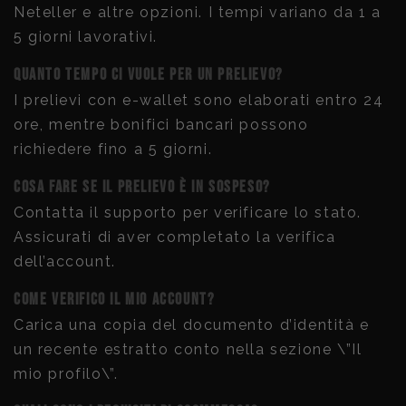
Neteller e altre opzioni. I tempi variano da 1 a
5 giorni lavorativi.
Quanto tempo ci vuole per un prelievo?
I prelievi con e-wallet sono elaborati entro 24
ore, mentre bonifici bancari possono
richiedere fino a 5 giorni.
Cosa fare se il prelievo è in sospeso?
Contatta il supporto per verificare lo stato.
Assicurati di aver completato la verifica
dell’account.
Come verifico il mio account?
Carica una copia del documento d’identità e
un recente estratto conto nella sezione \”Il
mio profilo\”.