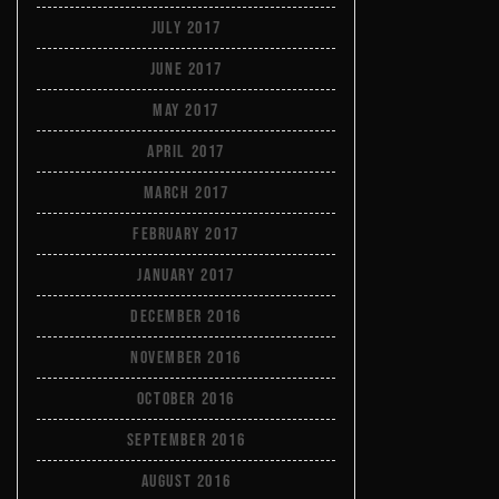
July 2017
June 2017
May 2017
April 2017
March 2017
February 2017
January 2017
December 2016
November 2016
October 2016
September 2016
August 2016