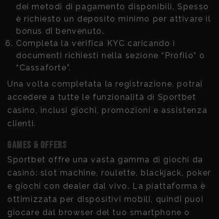
dei metodi di pagamento disponibili. Spesso
è richiesto un deposito minimo per attivare il
bonus di benvenuto.
Completa la verifica KYC caricando i
documenti richiesti nella sezione “Profilo” o
“Cassaforte”.
Una volta completata la registrazione, potrai
accedere a tutte le funzionalità di Sportbet
casino, inclusi giochi, promozioni e assistenza
clienti.
Games & Offers
Sportbet offre una vasta gamma di giochi da
casinò: slot machine, roulette, blackjack, poker
e giochi con dealer dal vivo. La piattaforma è
ottimizzata per dispositivi mobili, quindi puoi
giocare dal browser del tuo smartphone o