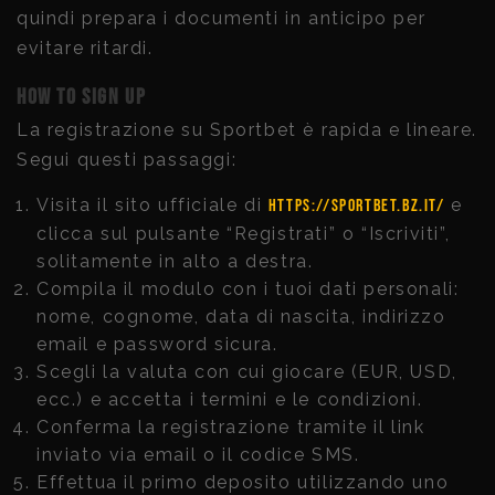
quindi prepara i documenti in anticipo per
evitare ritardi.
How to Sign Up
La registrazione su Sportbet è rapida e lineare.
Segui questi passaggi:
Visita il sito ufficiale di
e
https://sportbet.bz.it/
clicca sul pulsante “Registrati” o “Iscriviti”,
solitamente in alto a destra.
Compila il modulo con i tuoi dati personali:
nome, cognome, data di nascita, indirizzo
email e password sicura.
Scegli la valuta con cui giocare (EUR, USD,
ecc.) e accetta i termini e le condizioni.
Conferma la registrazione tramite il link
inviato via email o il codice SMS.
Effettua il primo deposito utilizzando uno