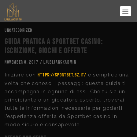
RONDO LUX
URBAN LOF
Uncategorized
Guida pratica a Sportbet Casino:
iscrizione, giochi e offerte
November 8, 2017
/
ljubljanskadmin
Iniziare con
è semplice una
https://sportbet.bz.it/
volta che conosci i passaggi: questa guida ti
accompagna in ognuno di essi. Che tu sia un
principiante o un giocatore esperto, troverai
tutte le informazioni necessarie per goderti
l’esperienza offerta da Sportbet casino in
modo sicuro e consapevole.