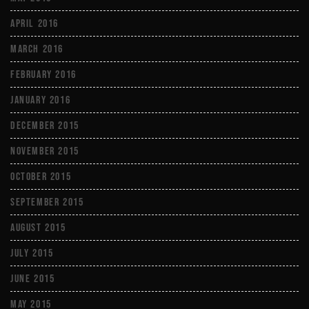
April 2016
March 2016
February 2016
January 2016
December 2015
November 2015
October 2015
September 2015
August 2015
July 2015
June 2015
May 2015