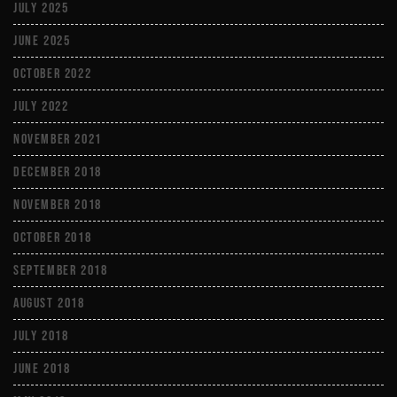
July 2025
June 2025
October 2022
July 2022
November 2021
December 2018
November 2018
October 2018
September 2018
August 2018
July 2018
June 2018