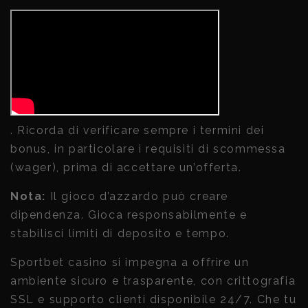
. Ricorda di verificare sempre i termini dei
bonus, in particolare i requisiti di scommessa
(wager), prima di accettare un’offerta.
Nota:
Il gioco d’azzardo può creare
dipendenza. Gioca responsabilmente e
stabilisci limiti di deposito e tempo.
Sportbet casino si impegna a offrire un
ambiente sicuro e trasparente, con crittografia
SSL e supporto clienti disponibile 24/7. Che tu