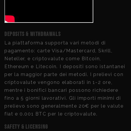
Deposits & Withdrawals
La piattaforma supporta vari metodi di
pagamento: carte Visa/Mastercard, Skrill,
Neteller, e criptovalute come Bitcoin,
Ethereum e Litecoin. I depositi sono istantanei
per la maggior parte dei metodi. I prelievi con
criptovalute vengono elaborati in 1-2 ore,
mentre i bonifici bancari possono richiedere
fino a 5 giorni lavorativi. Gli importi minimi di
prelievo sono generalmente 20€ per le valute
fiat e 0.001 BTC per le criptovalute.
Safety & Licensing