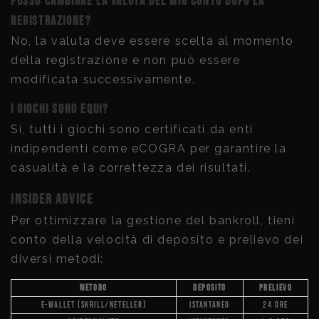
Posso cambiare la valuta del mio conto dopo la
registrazione?
No, la valuta deve essere scelta al momento
della registrazione e non può essere
modificata successivamente.
I giochi sono equi?
Sì, tutti i giochi sono certificati da enti
indipendenti come eCOGRA per garantire la
casualità e la correttezza dei risultati.
Insider Advice
Per ottimizzare la gestione del bankroll, tieni
conto della velocità di deposito e prelievo dei
diversi metodi:
Metodo
Deposito
Prelievo
E-wallet (Skrill/Neteller)
Istantaneo
24 ore