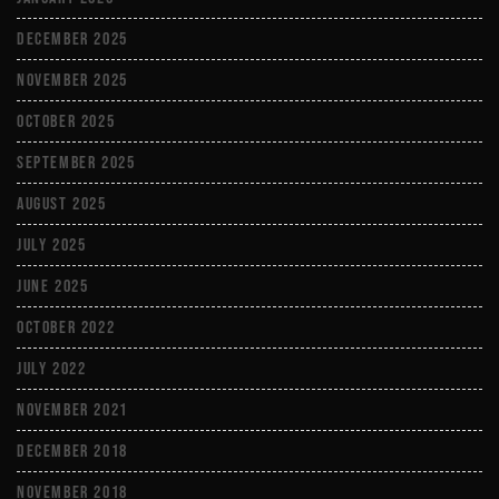
December 2025
November 2025
October 2025
September 2025
August 2025
July 2025
June 2025
October 2022
July 2022
November 2021
December 2018
November 2018