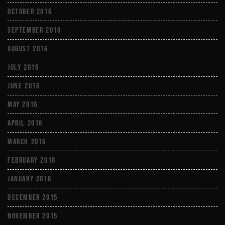
October 2016
September 2016
August 2016
July 2016
June 2016
May 2016
April 2016
March 2016
February 2016
January 2016
December 2015
November 2015