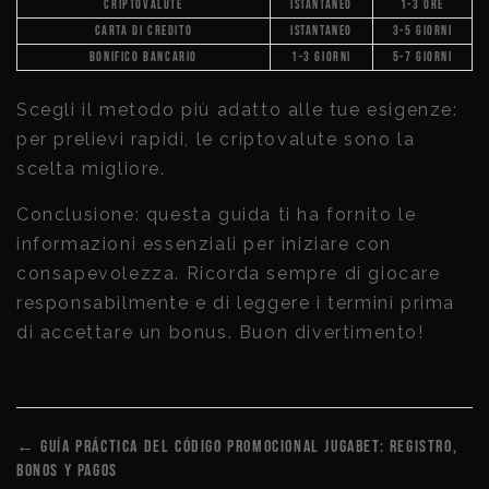
Criptovalute
Istantaneo
1-3 ore
Carta di credito
Istantaneo
3-5 giorni
Bonifico bancario
1-3 giorni
5-7 giorni
Scegli il metodo più adatto alle tue esigenze:
per prelievi rapidi, le criptovalute sono la
scelta migliore.
Conclusione: questa guida ti ha fornito le
informazioni essenziali per iniziare con
consapevolezza. Ricorda sempre di giocare
responsabilmente e di leggere i termini prima
di accettare un bonus. Buon divertimento!
← Guía práctica del código promocional Jugabet: registro,
bonos y pagos