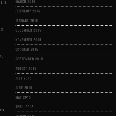
March 2016
sia
February 2016
January 2016
us.
December 2015
November 2015
October 2015
al
September 2015
August 2015
July 2015
June 2015
May 2015
April 2015
om
.