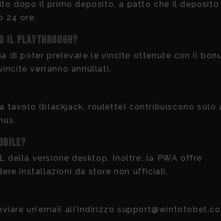
o dopo il primo deposito, a patto che il deposito 
o 24 ore.
to il playthrough?
a di poter prelevare le vincite ottenute con il bon
vincite verranno annullati.
a tavolo (blackjack, roulette) contribuiscono solo 
nus.
obile?
SSL della versione desktop. Inoltre, la PWA offre
ere installazioni da store non ufficiali.
nviare un’email all’indirizzo
support@wintotobet.c