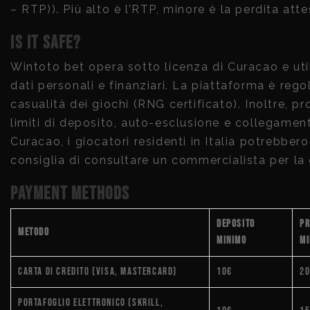
– RTP)). Più alto è l’RTP, minore è la perdita atte
Is It Safe?
Wintoto bet opera sotto licenza di Curacao e util
dati personali e finanziari. La piattaforma è rego
casualità dei giochi (RNG certificato). Inoltre,
limiti di deposito, auto-esclusione e collegament
Curacao, i giocatori residenti in Italia potrebbero d
consiglia di consultare un commercialista per la
Payment Methods
Deposito
Pr
Metodo
minimo
mi
Carta di credito (Visa, Mastercard)
10€
2
Portafoglio elettronico (Skrill,