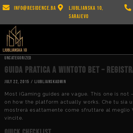
info@residence.ba
Ljubljanska 10,
Sarajevo
Uncategorized
Guida pratica a Wintoto bet – Regist
July 22, 2015
/
ljubljanskadmin
Most iGaming guides are vague. This one is not —
on how the platform actually works. Che tu sia u
mostrerà esattamente come sfruttare al meglio Wi
vincite.
Quick Checklist