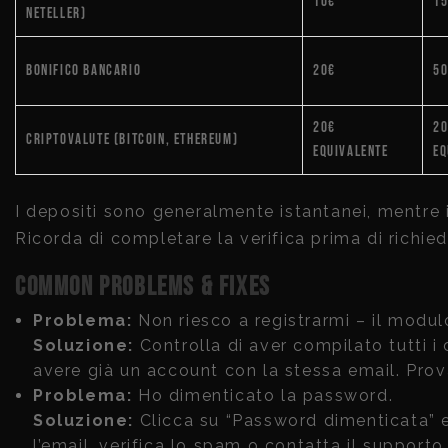
10€
1
Neteller)
Bonifico bancario
20€
5
20€
2
Criptovalute (Bitcoin, Ethereum)
equivalente
eq
I depositi sono generalmente istantanei, mentre i 
Ricorda di completare la verifica prima di richiede
Common Problems & Fixes
Problema:
Non riesco a registrarmi – il modulo
Soluzione:
Controlla di aver compilato tutti i 
avere già un account con la stessa email. Prov
Problema:
Ho dimenticato la password.
Soluzione:
Clicca su “Password dimenticata” e 
l’email, verifica lo spam o contatta il supporto