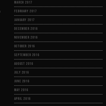
March 2017
n
February 2017
January 2017
December 2016
November 2016
October 2016
September 2016
August 2016
July 2016
June 2016
May 2016
April 2016