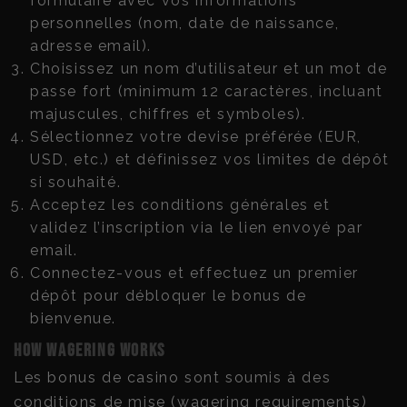
formulaire avec vos informations
personnelles (nom, date de naissance,
adresse email).
Choisissez un nom d’utilisateur et un mot de
passe fort (minimum 12 caractères, incluant
majuscules, chiffres et symboles).
Sélectionnez votre devise préférée (EUR,
USD, etc.) et définissez vos limites de dépôt
si souhaité.
Acceptez les conditions générales et
validez l’inscription via le lien envoyé par
email.
Connectez-vous et effectuez un premier
dépôt pour débloquer le bonus de
bienvenue.
How Wagering Works
Les bonus de casino sont soumis à des
conditions de mise (wagering requirements)