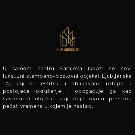
U samom centru Sarajeva nalazi se novi
luksuzni stambeno-poslovni objekat Ljubljanska
10, koji se estitski i oblikovano uklapa u
postojeće okruženje i obogaćuje ga kao
savremeni objekat koji daje ovom prostoru
pečat vremena u kojem je nastao.