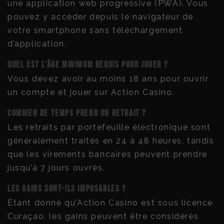
une application web progressive (PWA). Vous
pouvez y accéder depuis le navigateur de
votre smartphone sans téléchargement
d’application.
Quel est l’âge minimum requis pour jouer ?
Vous devez avoir au moins 18 ans pour ouvrir
un compte et jouer sur Action Casino.
Combien de temps prend un retrait ?
Les retraits par portefeuille électronique sont
généralement traités en 24 à 48 heures, tandis
que les virements bancaires peuvent prendre
jusqu’à 7 jours ouvrés.
Les gains sont-ils imposables ?
Étant donné qu’Action Casino est sous licence
Curaçao, les gains peuvent être considérés