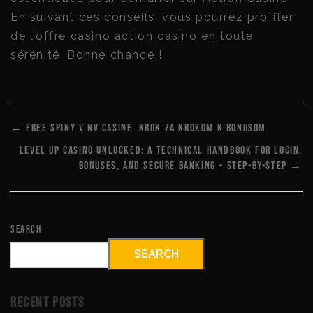
En suivant ces conseils, vous pourrez profiter
de l’offre casino action casino en toute
sérénité. Bonne chance !
← Free spiny v Nv casine: krok za krokom k bonusom
Level Up Casino Unlocked: A Technical Handbook for Login,
Bonuses, and Secure Banking – Step-by-Step →
Search
SEARCH
Recent Posts