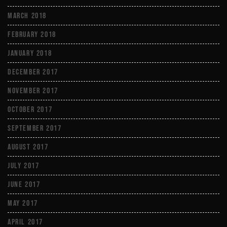
March 2018
February 2018
January 2018
December 2017
November 2017
October 2017
September 2017
August 2017
July 2017
June 2017
May 2017
April 2017