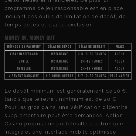
personnelles et financières. De plus, un
programme de jeu responsable est en place,
incluant des outils de limitation de dépôt, de
temps de jeu et d’auto-exclusion.
Money In, Money Out
Méthode de paiement
Délai de dépôt
Délai de retrait
Frais
Visa/Mastercard
Instantané
3-5 jours ouvrés
Aucun
Skrill
Instantané
24-48 heures
Aucun
Neteller
Instantané
24-48 heures
Aucun
Virement bancaire
1-3 jours ouvrés
5-7 jours ouvrés
Peut varier
Le dépôt minimum est généralement de 10 €,
tandis que le retrait minimum est de 20 €.
Pour les gros gains, une vérification d’identité
supplémentaire peut être demandée. Action
Casino propose un portefeuille électronique
intégré et une interface mobile optimisée