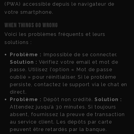
(PWA) accessible depuis le navigateur de
votre smartphone.
When Things Go Wrong
Voici les problèmes fréquents et leurs
solutions :
Problème :
Impossible de se connecter.
Solution :
Vérifiez votre email et mot de
passe. Utilisez l’option « Mot de passe
oublié » pour réinitialiser. Si le problème
persiste, contactez le support via le chat en
direct.
Problème :
Dépôt non crédité.
Solution :
Attendez jusqu’à 30 minutes. Si toujours
absent, fournissez la preuve de transaction
au service client. Les dépôts par carte
peuvent être retardés par la banque.