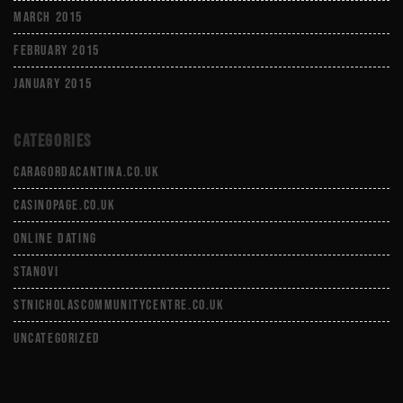
March 2015
February 2015
January 2015
Categories
caragordacantina.co.uk
casinopage.co.uk
Online Dating
Stanovi
stnicholascommunitycentre.co.uk
Uncategorized