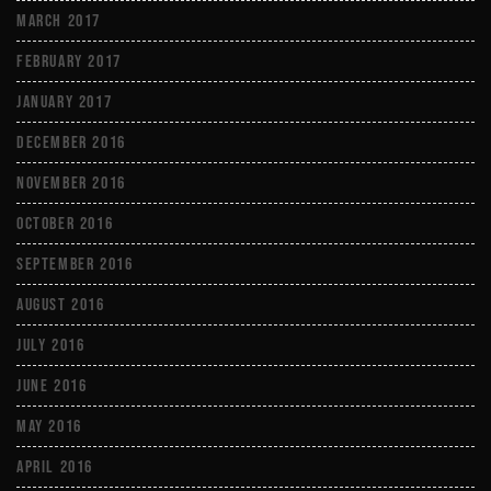
March 2017
February 2017
January 2017
December 2016
November 2016
October 2016
September 2016
August 2016
July 2016
June 2016
May 2016
April 2016