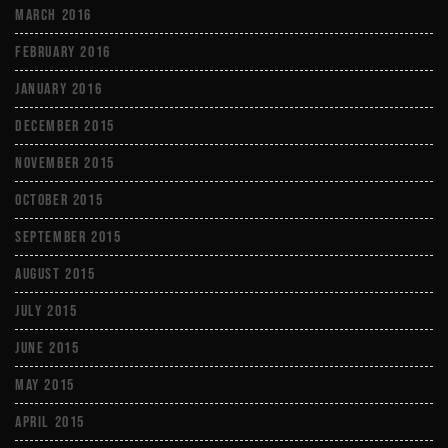
March 2016
February 2016
January 2016
December 2015
November 2015
October 2015
September 2015
August 2015
July 2015
June 2015
May 2015
April 2015