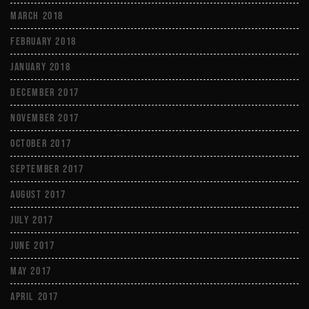
March 2018
February 2018
January 2018
December 2017
November 2017
October 2017
September 2017
August 2017
July 2017
June 2017
May 2017
April 2017