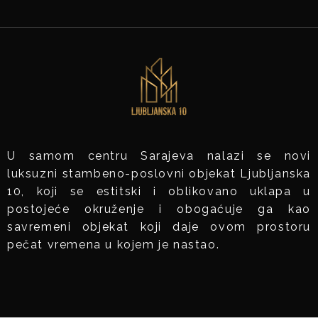
U samom centru Sarajeva nalazi se novi
luksuzni stambeno-poslovni objekat Ljubljanska
10, koji se estitski i oblikovano uklapa u
postojeće okruženje i obogaćuje ga kao
savremeni objekat koji daje ovom prostoru
pečat vremena u kojem je nastao.