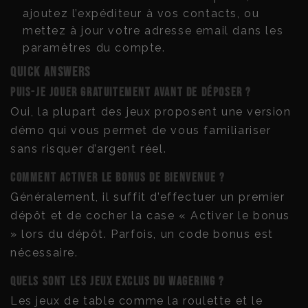
ajoutez l’expéditeur à vos contacts, ou
mettez à jour votre adresse email dans les
paramètres du compte.
Quick Answers
Puis-je jouer gratuitement avant de déposer ?
Oui, la plupart des jeux proposent une version
démo qui vous permet de vous familiariser
sans risquer d’argent réel.
Comment activer le bonus de bienvenue ?
Généralement, il suffit d’effectuer un premier
dépôt et de cocher la case « Activer le bonus
» lors du dépôt. Parfois, un code bonus est
nécessaire.
Quels sont les jeux exclus du wagering ?
Les jeux de table comme la roulette et le