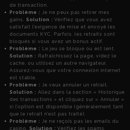
de transaction.
Problème :
Je ne peux pas retirer mes
gains.
Solution :
Vérifiez que vous avez
satisfait l’exigence de mise et envoyé les
documents KYC. Parfois, les retraits sont
bloqués si vous avez un bonus actif.
Problème :
Le jeu se bloque ou est lent.
Solution :
Rafraîchissez la page, videz le
cache, ou utilisez un autre navigateur.
Assurez-vous que votre connexion internet
est stable.
Problème :
Je veux annuler un retrait.
Solution :
Allez dans la section « Historique
des transactions » et cliquez sur « Annuler »
si l’option est disponible (généralement tant
que le retrait n’est pas traité).
Problème :
Je ne reçois pas les emails du
casino.
Solution :
Vérifiez les spams,