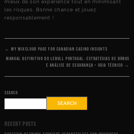
mieux de son expérience tout en minimisant
les risques. Bonne chance et jouez
responsablement !
← My Mixcloud page for Canadian casino insights
Manual Definitivo do Lebull Portugal: Estratégias de Bónus
e Análise de Segurança – Guia Técnico →
Search
SEARCH
Recent Posts