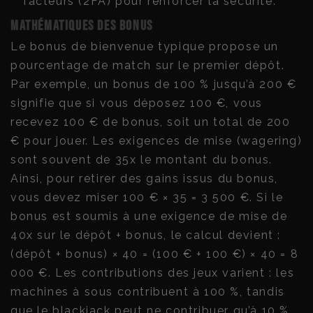
facteurs (2FA) pour renforcer la sécurité.
Mathématiques des bonus
Le bonus de bienvenue typique propose un
pourcentage de match sur le premier dépôt.
Par exemple, un bonus de 100 % jusqu’à 200 €
signifie que si vous déposez 100 €, vous
recevez 100 € de bonus, soit un total de 200
€ pour jouer. Les exigences de mise (wagering)
sont souvent de 35x le montant du bonus.
Ainsi, pour retirer des gains issus du bonus,
vous devez miser 100 € × 35 = 3 500 €. Si le
bonus est soumis à une exigence de mise de
40x sur le dépôt + bonus, le calcul devient :
(dépôt + bonus) × 40 = (100 € + 100 €) × 40 = 8
000 €. Les contributions des jeux varient : les
machines à sous contribuent à 100 %, tandis
que le blackjack peut ne contribuer qu’à 10 %.