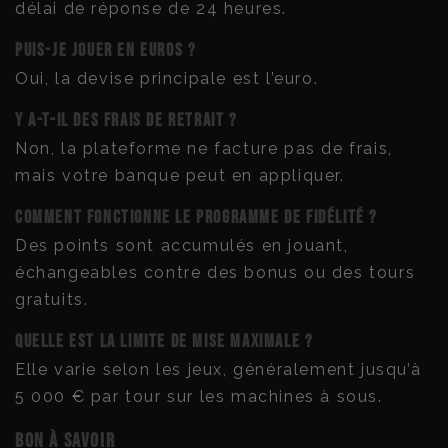
délai de réponse de 24 heures.
Puis-je jouer en euros ?
Oui, la devise principale est l’euro.
Y a-t-il des frais de retrait ?
Non, la plateforme ne facture pas de frais,
mais votre banque peut en appliquer.
Comment fonctionne le programme de fidélité ?
Des points sont accumulés en jouant,
échangeables contre des bonus ou des tours
gratuits.
Quelle est la limite de mise maximale ?
Elle varie selon les jeux, généralement jusqu’à
5 000 € par tour sur les machines à sous.
Bon à savoir