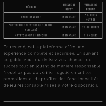
Vitesse de
Vitesse de
Méthode
dépôt
retrait
2-5 jours
Carte bancaire
Instantané
ouvrés
Portefeuille électronique (Skrill,
Instantané
24-48 heures
Neteller)
Cryptomonnaie (Bitcoin)
Instantané
1-3 heures
En résumé, cette plateforme offre une
expérience complète et sécurisée. En suivant
ce guide, vous maximisez vos chances de
succès tout en jouant de manière responsable.
N’oubliez pas de vérifier régulièrement les
promotions et de profiter des fonctionnalités
de jeu responsable mises à votre disposition.