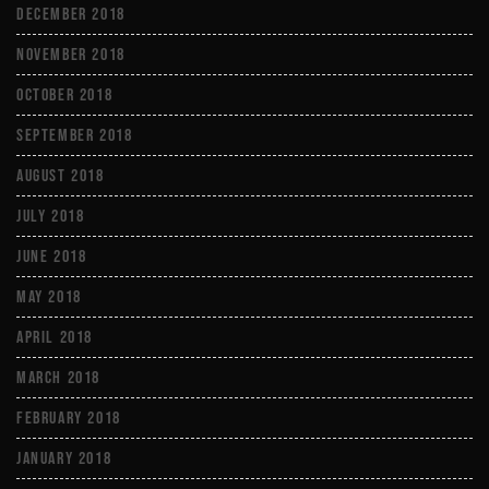
December 2018
November 2018
October 2018
September 2018
August 2018
July 2018
June 2018
May 2018
April 2018
March 2018
February 2018
January 2018