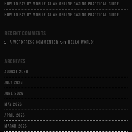
How to Pay by Mobile at an Online Casino Practical Guide
How to Pay by Mobile at an Online Casino Practical Guide
Recent Comments
on
A WordPress Commenter
Hello world!
Archives
August 2026
July 2026
June 2026
May 2026
April 2026
March 2026