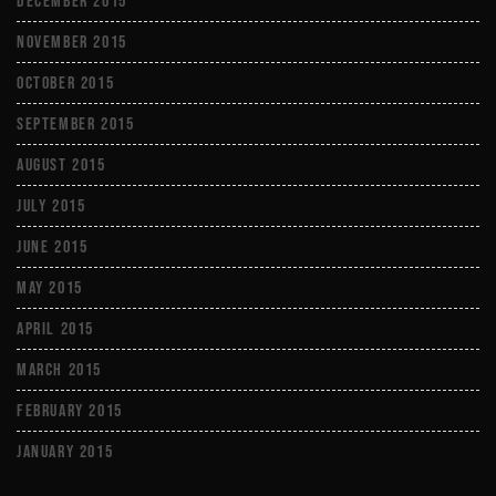
December 2015
November 2015
October 2015
September 2015
August 2015
July 2015
June 2015
May 2015
April 2015
March 2015
February 2015
January 2015