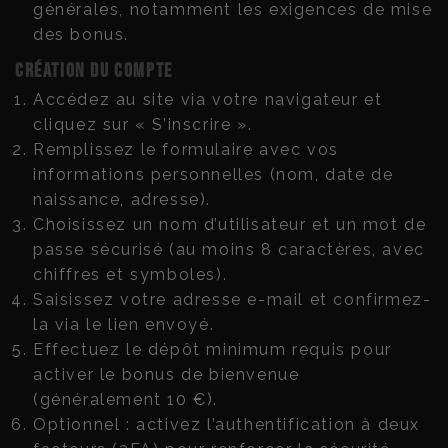
générales, notamment les exigences de mise
des bonus.
Création du compte
Accédez au site via votre navigateur et
cliquez sur « S’inscrire ».
Remplissez le formulaire avec vos
informations personnelles (nom, date de
naissance, adresse).
Choisissez un nom d’utilisateur et un mot de
passe sécurisé (au moins 8 caractères, avec
chiffres et symboles).
Saisissez votre adresse e-mail et confirmez-
la via le lien envoyé.
Effectuez le dépôt minimum requis pour
activer le bonus de bienvenue
(généralement 10 €).
Optionnel : activez l’authentification à deux