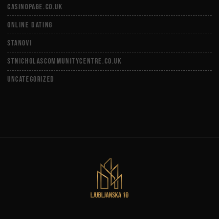
casinopage.co.uk
Online Dating
Stanovi
stnicholascommunitycentre.co.uk
Uncategorized