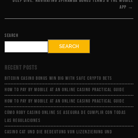
Deep Dive: Navigating Spinamba Bonus Terms & The Mobile
App →
Search
SEARCH
Recent Posts
Bitcoin Casino Bonus Win Big with Safe Crypto Bets
How to Pay by Mobile at an Online Casino Practical Guide
How to Pay by Mobile at an Online Casino Practical Guide
Cómo Roby Casino online se asegura de cumplir con todas
las regulaciones
Casino Cat und die Bedeutung von Lizenzierung und