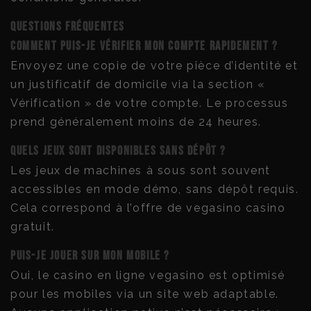
Questions fréquentes
Comment puis-je vérifier mon compte rapidement ?
Envoyez une copie de votre pièce d’identité et
un justificatif de domicile via la section «
Vérification » de votre compte. Le processus
prend généralement moins de 24 heures.
Quels jeux sont disponibles sans dépôt ?
Les jeux de machines à sous sont souvent
accessibles en mode démo, sans dépôt requis.
Cela correspond à l’offre de vegasino casino
gratuit.
Puis-je jouer sur mon mobile ?
Oui, le casino en ligne vegasino est optimisé
pour les mobiles via un site web adaptable.