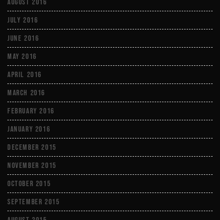
August 2016
July 2016
June 2016
May 2016
April 2016
March 2016
February 2016
January 2016
December 2015
November 2015
October 2015
September 2015