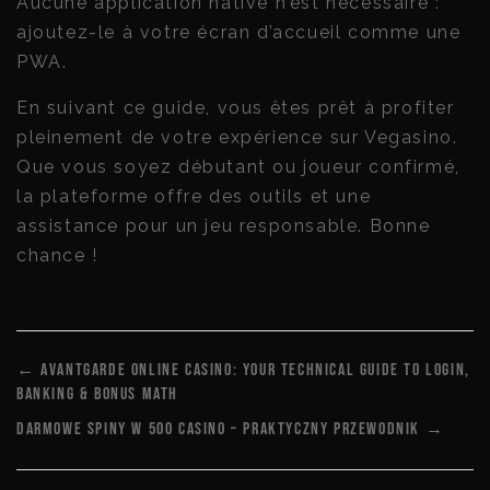
Aucune application native n’est nécessaire :
ajoutez-le à votre écran d’accueil comme une
PWA.
En suivant ce guide, vous êtes prêt à profiter
pleinement de votre expérience sur Vegasino.
Que vous soyez débutant ou joueur confirmé,
la plateforme offre des outils et une
assistance pour un jeu responsable. Bonne
chance !
← Avantgarde Online Casino: Your Technical Guide to Login,
Banking & Bonus Math
Darmowe Spiny w 500 Casino – Praktyczny Przewodnik →