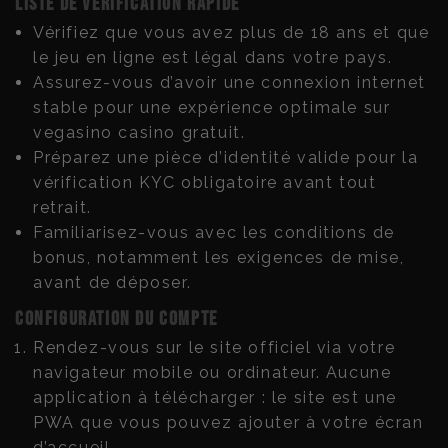
Liste de vérification rapide
Vérifiez que vous avez plus de 18 ans et que
le jeu en ligne est légal dans votre pays.
Assurez-vous d’avoir une connexion internet
stable pour une expérience optimale sur
vegasino casino gratuit.
Préparez une pièce d’identité valide pour la
vérification KYC obligatoire avant tout
retrait.
Familiarisez-vous avec les conditions de
bonus, notamment les exigences de mise,
avant de déposer.
Configuration du compte
Rendez-vous sur le site officiel via votre
navigateur mobile ou ordinateur. Aucune
application à télécharger : le site est une
PWA que vous pouvez ajouter à votre écran
d’accueil.