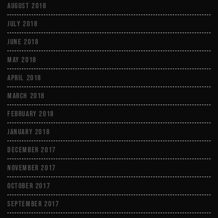
August 2018
July 2018
June 2018
May 2018
April 2018
March 2018
February 2018
January 2018
December 2017
November 2017
October 2017
September 2017