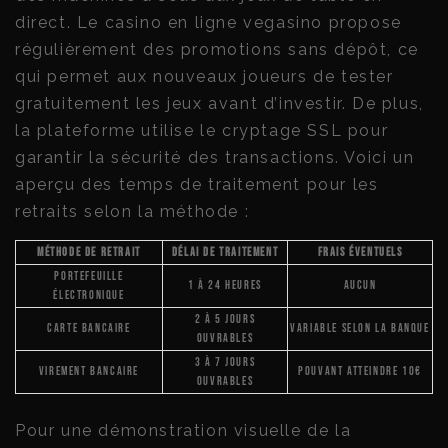
direct. Le casino en ligne vegasino propose
régulièrement des promotions sans dépôt, ce
qui permet aux nouveaux joueurs de tester
gratuitement les jeux avant d’investir. De plus,
la plateforme utilise le cryptage SSL pour
garantir la sécurité des transactions. Voici un
aperçu des temps de traitement pour les
retraits selon la méthode :
Méthode de retrait
Délai de traitement
Frais éventuels
Portefeuille
1 à 24 heures
Aucun
électronique
2 à 5 jours
Carte bancaire
Variable selon la banque
ouvrables
3 à 7 jours
Virement bancaire
Pouvant atteindre 10€
ouvrables
Pour une démonstration visuelle de la