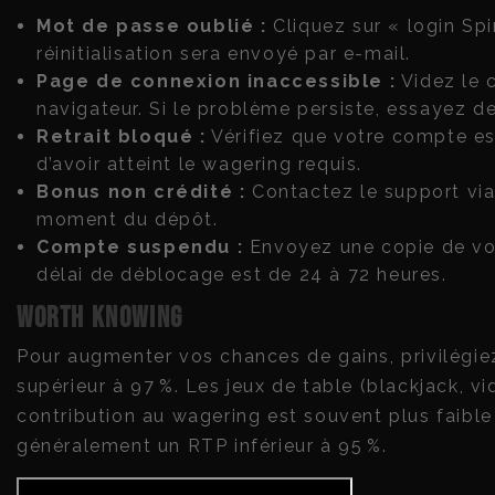
Mot de passe oublié :
Cliquez sur « login Spi
réinitialisation sera envoyé par e-mail.
Page de connexion inaccessible :
Videz le c
navigateur. Si le problème persiste, essayez de
Retrait bloqué :
Vérifiez que votre compte es
d’avoir atteint le wagering requis.
Bonus non crédité :
Contactez le support via 
moment du dépôt.
Compte suspendu :
Envoyez une copie de votr
délai de déblocage est de 24 à 72 heures.
Worth Knowing
Pour augmenter vos chances de gains, privilégie
supérieur à 97 %. Les jeux de table (blackjack, v
contribution au wagering est souvent plus faible 
généralement un RTP inférieur à 95 %.