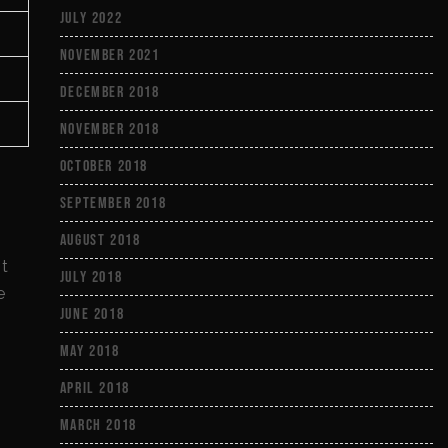
July 2022
November 2021
December 2018
November 2018
October 2018
September 2018
August 2018
nt
July 2018
e
June 2018
May 2018
April 2018
March 2018