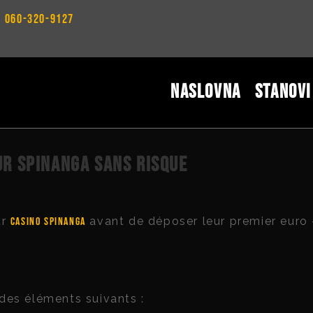
060-320-9127
NASLOVNA
STANOVI
sur Spinanga sans risque
ur
avant de déposer leur premier euro
Casino spinanga
es éléments suivants :