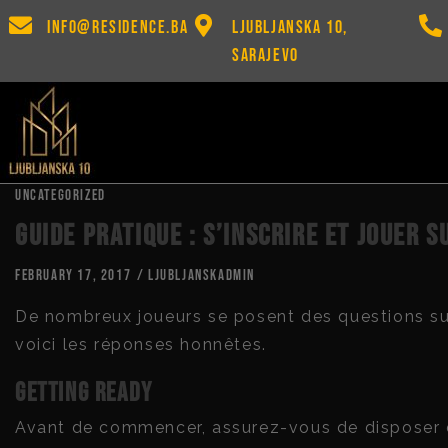
info@residence.ba
Ljubljanska 10,
Sarajevo
Uncategorized
Guide pratique : s’inscrire et jouer 
February 17, 2017
/
ljubljanskadmin
De nombreux joueurs se posent des questions s
voici les réponses honnêtes.
Getting Ready
Avant de commencer, assurez-vous de disposer d