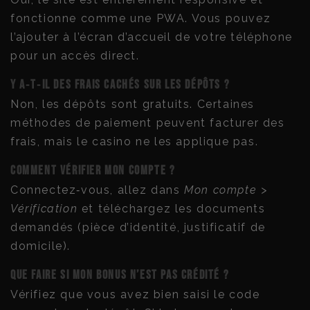
fonctionne comme une PWA. Vous pouvez
l’ajouter à l’écran d’accueil de votre téléphone
pour un accès direct.
Y a‑t‑il des frais cachés sur les dépôts ?
Non, les dépôts sont gratuits. Certaines
méthodes de paiement peuvent facturer des
frais, mais le casino ne les applique pas.
Comment vérifier mon compte ?
Connectez‑vous, allez dans
Mon compte >
Vérification
et téléchargez les documents
demandés (pièce d’identité, justificatif de
domicile).
Que faire si mon bonus n’est pas crédité ?
Vérifiez que vous avez bien saisi le code