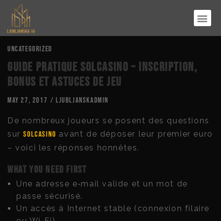
RONDO LUX
URBAN LOF
Uncategorized
Guide pratique Solcasino – Inscription,
bonus et astuces de jeu
May 27, 2017
/
ljubljanskadmin
De nombreux joueurs se posent des questions
sur
avant de déposer leur premier euro
Solcasino
– voici les réponses honnêtes.
What You Need First
Une adresse e‑mail valide et un mot de
passe sécurisé.
Un accès à Internet stable (connexion filaire
ou Wi‑Fi).