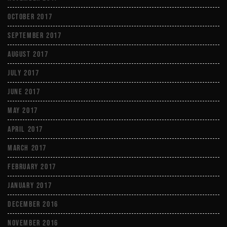
October 2017
September 2017
August 2017
July 2017
June 2017
May 2017
April 2017
March 2017
February 2017
January 2017
December 2016
November 2016