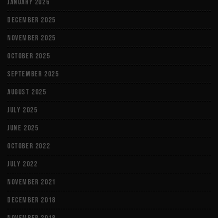
January 2026
December 2025
November 2025
October 2025
September 2025
August 2025
July 2025
June 2025
October 2022
July 2022
November 2021
December 2018