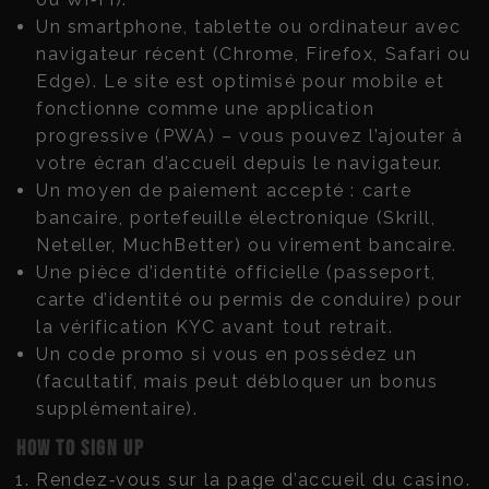
Un smartphone, tablette ou ordinateur avec
navigateur récent (Chrome, Firefox, Safari ou
Edge). Le site est optimisé pour mobile et
fonctionne comme une application
progressive (PWA) – vous pouvez l’ajouter à
votre écran d’accueil depuis le navigateur.
Un moyen de paiement accepté : carte
bancaire, portefeuille électronique (Skrill,
Neteller, MuchBetter) ou virement bancaire.
Une pièce d’identité officielle (passeport,
carte d’identité ou permis de conduire) pour
la vérification KYC avant tout retrait.
Un code promo si vous en possédez un
(facultatif, mais peut débloquer un bonus
supplémentaire).
How to Sign Up
Rendez‑vous sur la page d’accueil du casino.