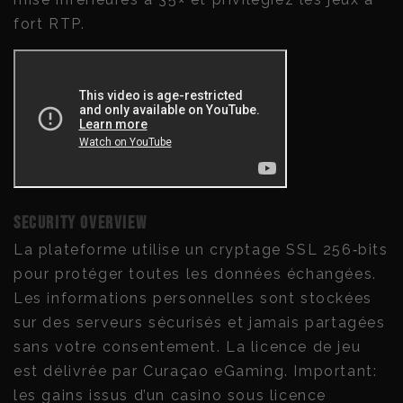
fort RTP.
Security Overview
La plateforme utilise un cryptage SSL 256‑bits
pour protéger toutes les données échangées.
Les informations personnelles sont stockées
sur des serveurs sécurisés et jamais partagées
sans votre consentement. La licence de jeu
est délivrée par Curaçao eGaming. Important:
les gains issus d’un casino sous licence