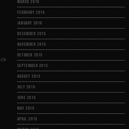
March 2016
February 2016
January 2016
December 2015
November 2015
October 2015
eck
September 2015
August 2015
July 2015
June 2015
May 2015
April 2015