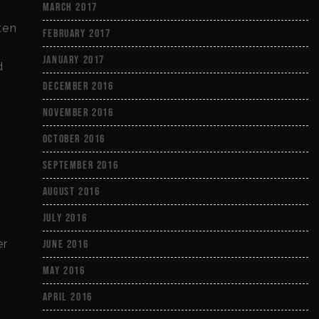
March 2017
ten
February 2017
January 2017
d
December 2016
November 2016
October 2016
September 2016
August 2016
July 2016
er
June 2016
May 2016
April 2016