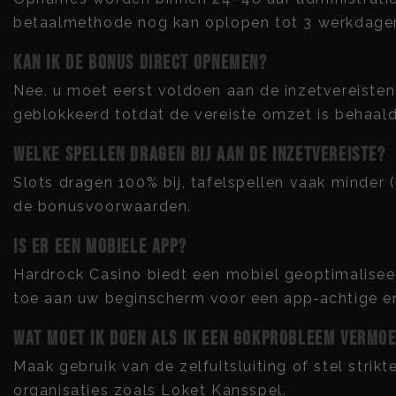
betaalmethode nog kan oplopen tot 3 werkdagen
Kan ik de bonus direct opnemen?
Nee, u moet eerst voldoen aan de inzetvereisten
geblokkeerd totdat de vereiste omzet is behaald
Welke spellen dragen bij aan de inzetvereiste?
Slots dragen 100% bij, tafelspellen vaak minder 
de bonusvoorwaarden.
Is er een mobiele app?
Hardrock Casino biedt een mobiel geoptimaliseer
toe aan uw beginscherm voor een app‑achtige e
Wat moet ik doen als ik een gokprobleem vermo
Maak gebruik van de zelfuitsluiting of stel stri
organisaties zoals Loket Kansspel.