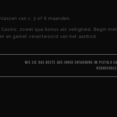
inlassen van 1, 3 of 6 maanden.
 Casino, zowel qua bonus als veiligheid. Begin me
ten en geniet verantwoord van het aanbod.
i
Wie Sie das Beste aus Ihrer Erfahrung im Pistolo C
heraushol