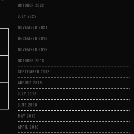
October 2022
July 2022
November 2021
December 2018
November 2018
October 2018
September 2018
August 2018
July 2018
June 2018
May 2018
April 2018