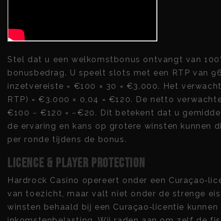
Stel dat u een welkomstbonus ontvangt van 100%
bonusbedrag. U speelt slots met een RTP van 96%
inzetvereiste = €100 × 30 = €3.000. Het verwachte 
RTP) = €3.000 × 0,04 = €120. De netto verwachte
€100 − €120 = −€20. Dit betekent dat u gemiddel
de ervaring en kans op grotere winsten kunnen d
per ronde tijdens de bonus.
Licence & Player Protection
Hardrock Casino opereert onder een Curaçao‑lice
van toezicht, maar valt niet onder de strenge eis
winsten behaald bij een Curaçao‑licentie kunne
inkomstenbelasting. Wij raden aan om zelf de fis