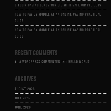
Bitcoin Casino Bonus Win Big with Safe Crypto Bets
How to Pay by Mobile at an Online Casino Practical
Guide
How to Pay by Mobile at an Online Casino Practical
Guide
Recent Comments
on
A WordPress Commenter
Hello world!
Archives
August 2026
July 2026
June 2026