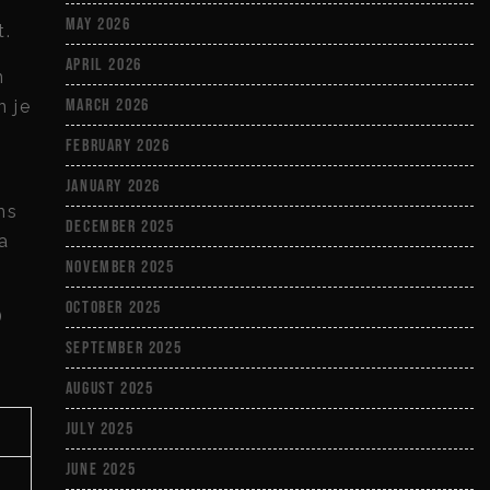
May 2026
t.
April 2026
n
March 2026
n je
February 2026
e
January 2026
ns
December 2025
a
November 2025
October 2025
)
September 2025
August 2025
July 2025
June 2025