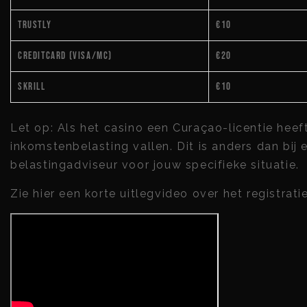
Trustly
€10
Creditcard (Visa/MC)
€20
Skrill
€10
Let op: Als het casino een Curaçao-licentie heef
inkomstenbelasting vallen. Dit is anders dan bij
belastingadviseur voor jouw specifieke situatie.
Zie hier een korte uitlegvideo over het registrati