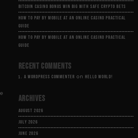
Bitcoin Casino Bonus Win Big with Safe Crypto Bets
How to Pay by Mobile at an Online Casino Practical
Guide
How to Pay by Mobile at an Online Casino Practical
Guide
Recent Comments
on
A WordPress Commenter
Hello world!
de
Archives
August 2026
July 2026
June 2026