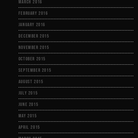
March 2016
February 2016
January 2016
December 2015
November 2015
October 2015
September 2015
August 2015
July 2015
June 2015
May 2015
April 2015