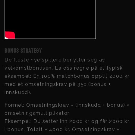
Bonus Strategy
De fleste nye spillere benytter seg av
velkomstbonusen. La oss regne på et typisk
eksempel: En 100% matchbonus opptil 2000 kr
med et omsetningskrav på 35x (bonus +
innskudd).
Formel: Omsetningskrav = (innskudd + bonus) ×
omsetningsmultiplikator
Eksempel: Du setter inn 2000 kr og får 2000 kr
i bonus. Totalt = 4000 kr. Omsetningskrav =