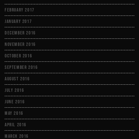
February 2017
January 2017
December 2016
November 2016
October 2016
September 2016
August 2016
July 2016
June 2016
May 2016
April 2016
March 2016