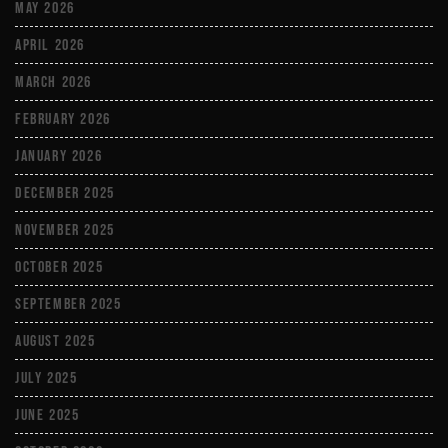
May 2026
April 2026
March 2026
February 2026
January 2026
December 2025
November 2025
October 2025
September 2025
August 2025
July 2025
June 2025