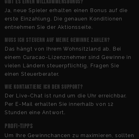
Gibt es einen Willkommensbonus?
Ja, neue Spieler erhalten einen Bonus auf die
erste Einzahlung. Die genauen Konditionen
entnehmen Sie der Aktionsseite.
Muss ich Steuern auf meine Gewinne zahlen?
Das hängt von Ihrem Wohnsitzland ab. Bei
einem Curacao-Lizenznehmer sind Gewinne in
vielen Ländern steuerpflichtig. Fragen Sie
einen Steuerberater.
Wie kontaktiere ich den Support?
Der Live-Chat ist rund um die Uhr erreichbar.
Per E-Mail erhalten Sie innerhalb von 12
Stunden eine Antwort.
Profi-Tipps
Um Ihre Gewinnchancen zu maximieren, sollten