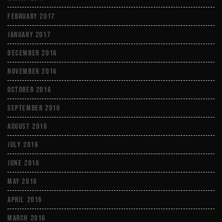
February 2017
January 2017
December 2016
November 2016
October 2016
September 2016
August 2016
July 2016
June 2016
May 2016
April 2016
March 2016