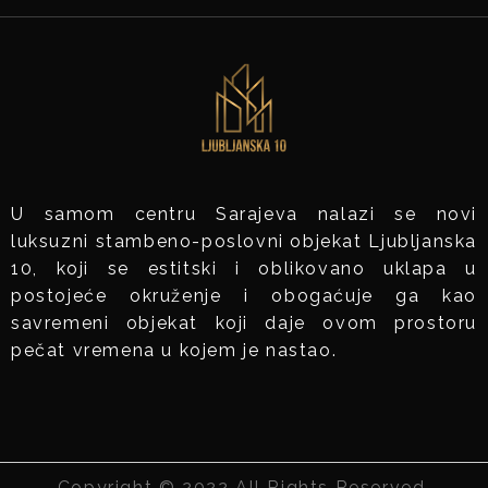
U samom centru Sarajeva nalazi se novi
luksuzni stambeno-poslovni objekat Ljubljanska
10, koji se estitski i oblikovano uklapa u
postojeće okruženje i obogaćuje ga kao
savremeni objekat koji daje ovom prostoru
pečat vremena u kojem je nastao.
Copyright © 2022 All Rights Reserved.