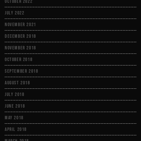
October 2022
July 2022
November 2021
December 2018
November 2018
October 2018
September 2018
August 2018
July 2018
June 2018
May 2018
April 2018