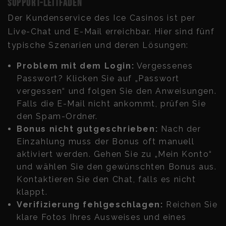
Support-Leitfaden
Der Kundenservice des Ice Casinos ist per
Live-Chat und E-Mail erreichbar. Hier sind fünf
typische Szenarien und deren Lösungen:
Problem mit dem Login:
Vergessenes
Passwort? Klicken Sie auf „Passwort
vergessen“ und folgen Sie den Anweisungen.
Falls die E-Mail nicht ankommt, prüfen Sie
den Spam-Ordner.
Bonus nicht gutgeschrieben:
Nach der
Einzahlung muss der Bonus oft manuell
aktiviert werden. Gehen Sie zu „Mein Konto“
und wählen Sie den gewünschten Bonus aus.
Kontaktieren Sie den Chat, falls es nicht
klappt.
Verifizierung fehlgeschlagen:
Reichen Sie
klare Fotos Ihres Ausweises und eines