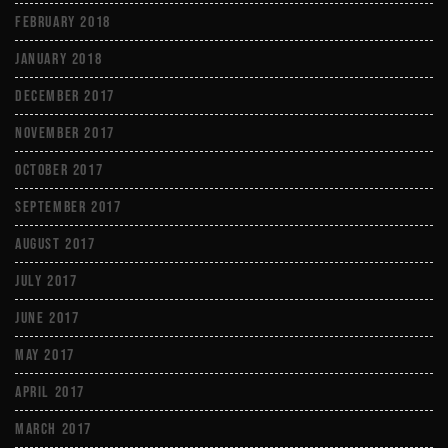
February 2018
January 2018
December 2017
November 2017
October 2017
September 2017
August 2017
July 2017
June 2017
May 2017
April 2017
March 2017