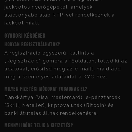
jackpotos nyerőgépeket, amelyek
alacsonyabb alap RTP-vel rendelkeznek a
jackpot miatt.
Gyakori kérdések
Hogyan regisztrálhatok?
A regisztráció egyszerű: kattints a
„Regisztráció” gombra a főoldalon, töltsd ki az
adatokat, erősítsd meg az e-mailt, majd add
meg a személyes adataidat a KYC-hez.
Milyen fizetési módokat fogadnak el?
Bankkártya (Visa, Mastercard), e-pénztárcák
(Skrill, Neteller), kriptovaluták (Bitcoin) és
banki átutalás állnak rendelkezésre.
Mennyi időbe telik a kifizetés?