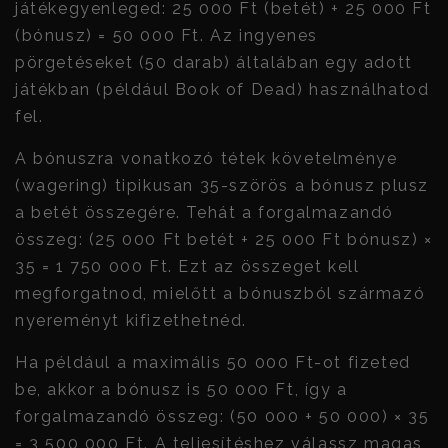
játékegyenleged: 25 000 Ft (betét) + 25 000 Ft
(bónusz) = 50 000 Ft. Az ingyenes
pörgetéseket (50 darab) általában egy adott
játékban (például Book of Dead) használhatod
fel.
A bónuszra vonatkozó tétek követelménye
(wagering) tipikusan 35-szörös a bónusz plusz
a betét összegére. Tehát a forgalmazandó
összeg: (25 000 Ft betét + 25 000 Ft bónusz) ×
35 = 1 750 000 Ft. Ezt az összeget kell
megforgatnod, mielőtt a bónuszból származó
nyereményt kifizethetnéd.
Ha például a maximális 50 000 Ft-ot fizeted
be, akkor a bónusz is 50 000 Ft, így a
forgalmazandó összeg: (50 000 + 50 000) × 35
= 3 500 000 Ft. A teljesítéshez válassz magas