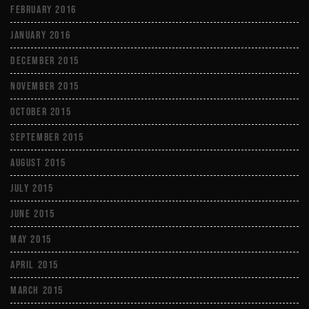
February 2016
January 2016
December 2015
November 2015
October 2015
September 2015
August 2015
July 2015
June 2015
May 2015
April 2015
March 2015