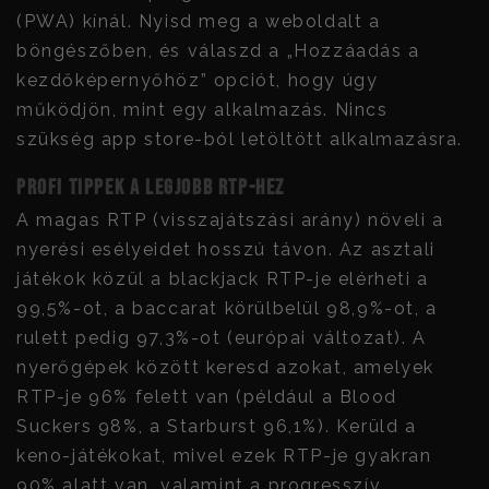
(PWA) kínál. Nyisd meg a weboldalt a
böngészőben, és válaszd a „Hozzáadás a
kezdőképernyőhöz” opciót, hogy úgy
működjön, mint egy alkalmazás. Nincs
szükség app store-ból letöltött alkalmazásra.
Profi tippek a legjobb RTP-hez
A magas RTP (visszajátszási arány) növeli a
nyerési esélyeidet hosszú távon. Az asztali
játékok közül a blackjack RTP-je elérheti a
99,5%-ot, a baccarat körülbelül 98,9%-ot, a
rulett pedig 97,3%-ot (európai változat). A
nyerőgépek között keresd azokat, amelyek
RTP-je 96% felett van (például a Blood
Suckers 98%, a Starburst 96,1%). Kerüld a
keno-játékokat, mivel ezek RTP-je gyakran
90% alatt van, valamint a progresszív