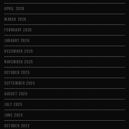
April 2026
March 2026
February 2026
January 2026
December 2025
November 2025
October 2025
September 2025
August 2025
July 2025
June 2025
October 2022