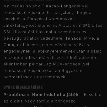
Az IceCasino egy Curaçao-i engedéllyel
rendelkező kaszinó. Ez azt jelenti, hogy a
kaszinót a Curaçao-i Kormányzati
Játékfelügyelet ellenőrzi. A platform 256 bites
SSL titkosítást használ a személyes és
pénzügyi adatok védelmére.
Tanács:
Mivel a
Curaçao-i licenc nem minősül helyi EU-s
engedélynek, a játéknyeremények után a saját
országod adószabályai szerint kell adóznod –
ellentétben például az MGA-engedéllyel
rendelkező kaszinókkal, ahol gyakran
adómentesek a nyeremények.
Gyors hibaelhárítás
Probléma 1: Nem indul el a játék
– Frissítsd
az oldalt, vagy töröld a böngésző