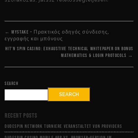
← Mystake – Πρακτικός οδηγός σύνδεσης,
εγγραφής και μπόνους
Hit’n Spin Casino: Exhaustive Technical Whitepaper on Bonus
Mathematics & Login Protocols →
Search
SEARCH
Recent Posts
Dudespin Network Turniere veranstaltet von Providers
Dudespin Casino Mobile App vs. Browser-Version im