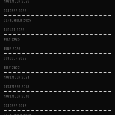
November 2025
October 2025
September 2025
August 2025
July 2025
June 2025
October 2022
July 2022
November 2021
December 2018
November 2018
October 2018