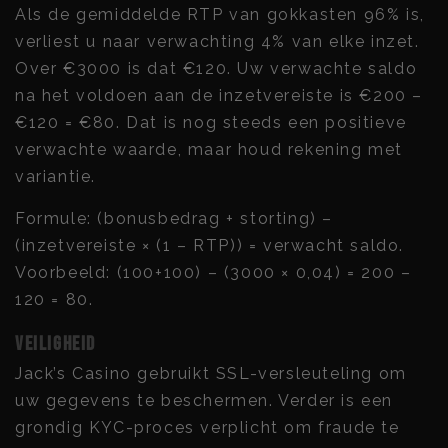
Als de gemiddelde RTP van gokkasten 96% is,
verliest u naar verwachting 4% van elke inzet.
Over €3000 is dat €120. Uw verwachte saldo
na het voldoen aan de inzetvereiste is €200 –
€120 = €80. Dat is nog steeds een positieve
verwachte waarde, maar houd rekening met
variantie.
Formule: (bonusbedrag + storting) –
(inzetvereiste × (1 – RTP)) = verwacht saldo.
Voorbeeld: (100+100) – (3000 × 0,04) = 200 –
120 = 80.
Veiligheid
Jack’s Casino gebruikt SSL-versleuteling om
uw gegevens te beschermen. Verder is een
grondig KYC-proces verplicht om fraude te