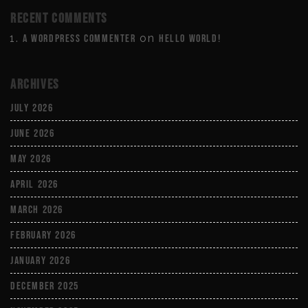
Recent Comments
on
A WordPress Commenter
Hello world!
Archives
July 2026
June 2026
May 2026
April 2026
March 2026
February 2026
January 2026
December 2025