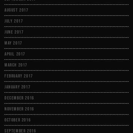
August 2017
July 2017
June 2017
May 2017
April 2017
March 2017
February 2017
January 2017
December 2016
November 2016
October 2016
September 2016