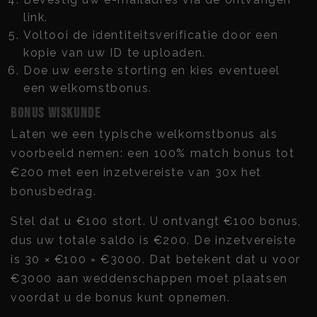
link.
Voltooi de identiteitsverificatie door een
kopie van uw ID te uploaden.
Doe uw eerste storting en kies eventueel
een welkomstbonus.
Bonus wiskunde
Laten we een typische welkomstbonus als
voorbeeld nemen: een 100% match bonus tot
€200 met een inzetvereiste van 30x het
bonusbedrag.
Stel dat u €100 stort. U ontvangt €100 bonus,
dus uw totale saldo is €200. De inzetvereiste
is 30 × €100 = €3000. Dat betekent dat u voor
€3000 aan weddenschappen moet plaatsen
voordat u de bonus kunt opnemen.