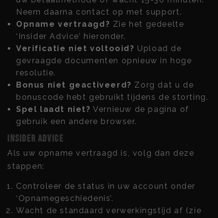
Neem daarna contact op met support.
Opname vertraagd?
Zie het gedeelte
‘Insider Advice’ hieronder.
Verificatie niet voltooid?
Upload de
gevraagde documenten opnieuw in hoge
resolutie.
Bonus niet geactiveerd?
Zorg dat u de
bonuscode hebt gebruikt tijdens de storting.
Spel laadt niet?
Vernieuw de pagina of
gebruik een andere browser.
Insider Advice
Als uw opname vertraagd is, volg dan deze
stappen:
Controleer de status in uw account onder
‘Opnamegeschiedenis’.
Wacht de standaard verwerkingstijd af (zie