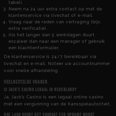
tabel).
Neem na 24 uur extra contact op met de
klantenservice via livechat of e-mail.
Vraag naar de reden van vertraging (bijv.
extra verificatie).
Als het langer dan 5 werkdagen duurt,
escaleer dan naar een manager of gebruik
een klachtenformulier.
De klantenservice is 24/7 bereikbaar via
livechat en e-mail. Noteer uw accountnummer
voor snelle afhandeling.
Veelgestelde vragen
Is Jack’s Casino legaal in Nederland?
Ja, Jack’s Casino is een legaal online casino
met een vergunning van de Kansspelautoriteit.
Hoe lang duurt het voordat een opname wordt