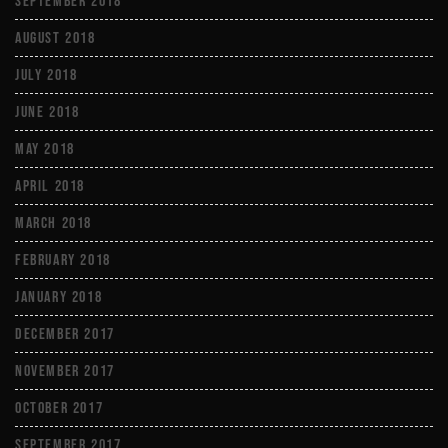
September 2018
August 2018
July 2018
June 2018
May 2018
April 2018
March 2018
February 2018
January 2018
December 2017
November 2017
October 2017
September 2017