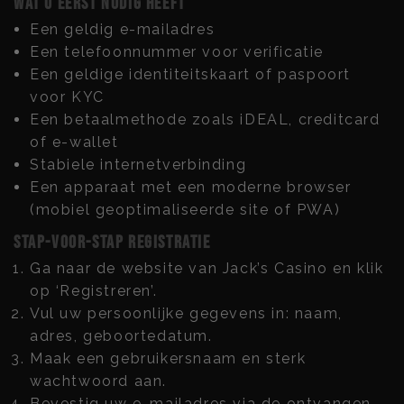
Wat u eerst nodig heeft
Een geldig e-mailadres
Een telefoonnummer voor verificatie
Een geldige identiteitskaart of paspoort
voor KYC
Een betaalmethode zoals iDEAL, creditcard
of e-wallet
Stabiele internetverbinding
Een apparaat met een moderne browser
(mobiel geoptimaliseerde site of PWA)
Stap-voor-stap registratie
Ga naar de website van Jack’s Casino en klik
op ‘Registreren’.
Vul uw persoonlijke gegevens in: naam,
adres, geboortedatum.
Maak een gebruikersnaam en sterk
wachtwoord aan.
Bevestig uw e-mailadres via de ontvangen