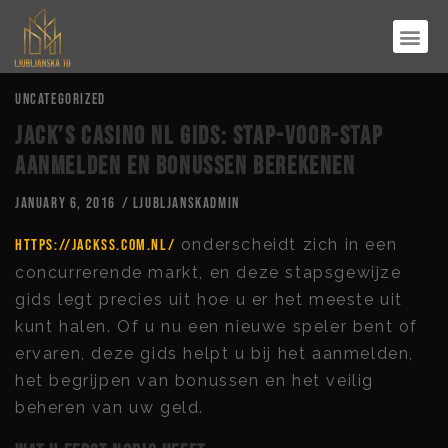
RONDO LUX
URBAN LOF
Uncategorized
Jack’s Casino NL Gids: Stap-voor-stap
aanmelden en bonussen berekenen
January 6, 2016
/
ljubljanskadmin
onderscheidt zich in een
https://jackss.com.nl/
concurrerende markt, en deze stapsgewijze
gids legt precies uit hoe u er het meeste uit
kunt halen. Of u nu een nieuwe speler bent of
ervaren, deze gids helpt u bij het aanmelden,
het begrijpen van bonussen en het veilig
beheren van uw geld.