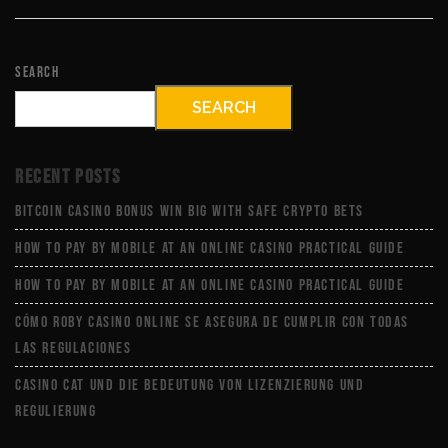
Search
SEARCH
Recent Posts
Bitcoin Casino Bonus Win Big with Safe Crypto Bets
How to Pay by Mobile at an Online Casino Practical Guide
How to Pay by Mobile at an Online Casino Practical Guide
Cómo Roby Casino online se asegura de cumplir con todas
las regulaciones
Casino Cat und die Bedeutung von Lizenzierung und
Regulierung