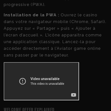
progressive (PWA).
Installation de la PWA :
Ouvrez le casino
dans votre navigateur mobile (Chrome, Safari).
Appuyez sur « Partager » puis « Ajouter à
l’écran d’accueil ». L’icône apparaîtra comme
une application classique. Lancez-la pour
accéder directement à l’Aviator game online
sans passer par le navigateur.
Welcome Offer Explained