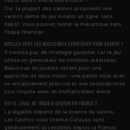
Puis-je jouer à Aviator gratuitement ?
Oui, la plupart des casinos proposent une
version démo du jeu Aviator en ligne, sans
dépôt. Vous pouvez tester la mécanique sans
risque financier.
Quelles sont les meilleures stratégies pour gagner ?
Il n’existe pas de stratégie garantie, car le jeu
utilise un générateur de nombres aléatoires.
Beaucoup de joueurs optent pour une
approche de deux mises : une petite mise avec
un encaissement précoce et une seconde mise
plus risquée avec un multiplicateur élevé.
Est-il légal de jouer à Aviator en France ?
La légalité dépend de la licence du casino.
Les casinos sous licence Curaçao sont
généralement accessibles depuis la France,