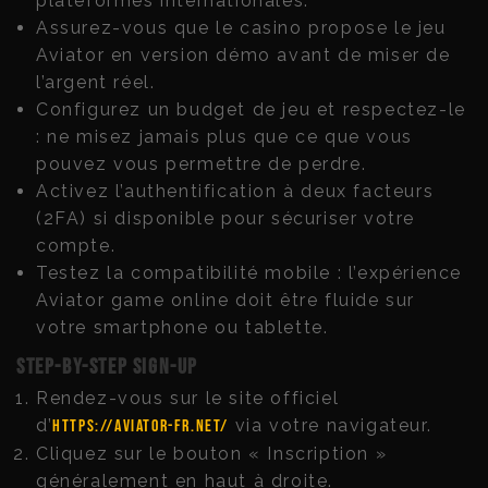
plateformes internationales.
Assurez-vous que le casino propose le jeu
Aviator en version démo avant de miser de
l’argent réel.
Configurez un budget de jeu et respectez-le
: ne misez jamais plus que ce que vous
pouvez vous permettre de perdre.
Activez l’authentification à deux facteurs
(2FA) si disponible pour sécuriser votre
compte.
Testez la compatibilité mobile : l’expérience
Aviator game online doit être fluide sur
votre smartphone ou tablette.
Step-by-Step Sign-Up
Rendez-vous sur le site officiel
d’
via votre navigateur.
https://aviator-fr.net/
Cliquez sur le bouton « Inscription »
généralement en haut à droite.