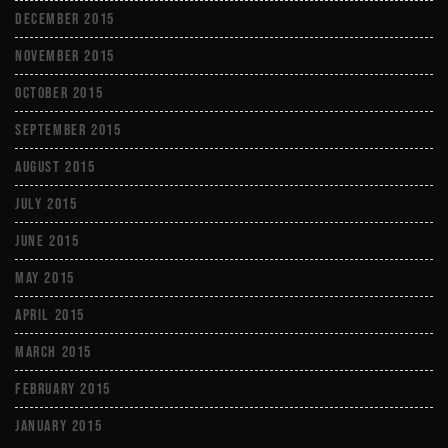
December 2015
November 2015
October 2015
September 2015
August 2015
July 2015
June 2015
May 2015
April 2015
March 2015
February 2015
January 2015