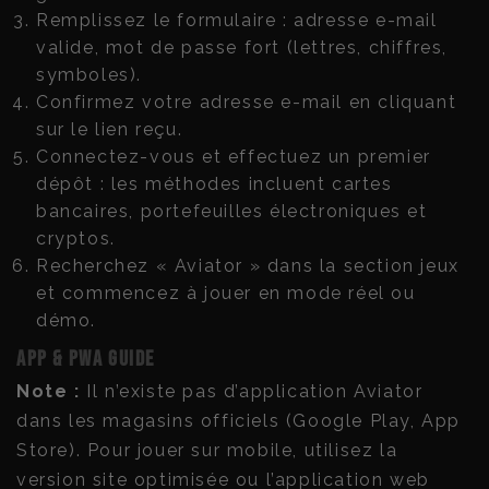
Remplissez le formulaire : adresse e-mail
valide, mot de passe fort (lettres, chiffres,
symboles).
Confirmez votre adresse e-mail en cliquant
sur le lien reçu.
Connectez-vous et effectuez un premier
dépôt : les méthodes incluent cartes
bancaires, portefeuilles électroniques et
cryptos.
Recherchez « Aviator » dans la section jeux
et commencez à jouer en mode réel ou
démo.
App & PWA Guide
Note :
Il n’existe pas d’application Aviator
dans les magasins officiels (Google Play, App
Store). Pour jouer sur mobile, utilisez la
version site optimisée ou l’application web