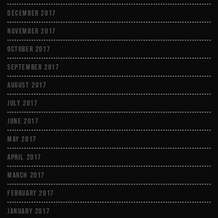
December 2017
November 2017
October 2017
September 2017
August 2017
July 2017
June 2017
May 2017
April 2017
March 2017
February 2017
January 2017