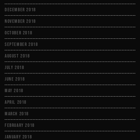
December 2018
November 2018
October 2018
September 2018
August 2018
July 2018
June 2018
May 2018
April 2018
March 2018
February 2018
January 2018