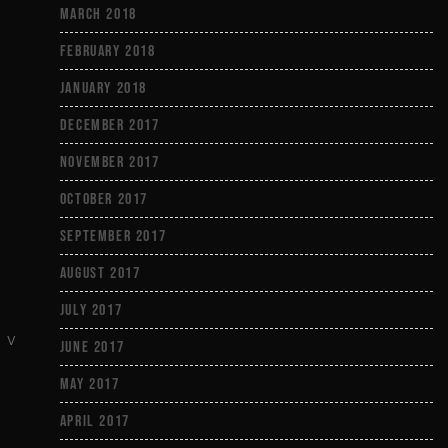
March 2018
February 2018
January 2018
December 2017
November 2017
October 2017
September 2017
August 2017
July 2017
 v
June 2017
May 2017
April 2017