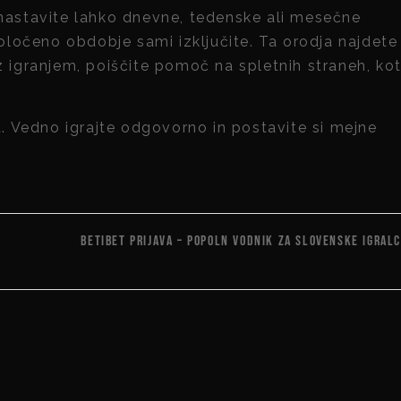
nastavite lahko dnevne, tedenske ali mesečne
določeno obdobje sami izključite. Ta orodja najdete
 igranjem, poiščite pomoč na spletnih straneh, kot
a. Vedno igrajte odgovorno in postavite si mejne
Betibet prijava – popoln vodnik za slovenske igra