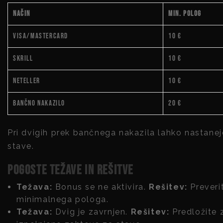
Način
Min. polog
Visa/Mastercard
10 €
Skrill
10 €
Neteller
10 €
Bančno nakazilo
20 €
Pri dvigih prek bančnega nakazila lahko nastane
stave.
Pogoste težave in rešitve
Težava:
Bonus se ne aktivira.
Rešitev:
Preverit
minimalnega pologa.
Težava:
Dvig je zavrnjen.
Rešitev:
Predložite 