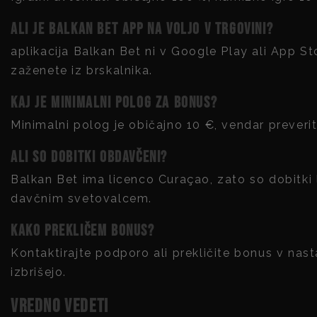
Ali je Balkan Bet app na voljo v trgovini?
aplikacija Balkan Bet ni v Google Play ali App Sto
zaženete iz brskalnika.
Kaj je minimalni polog za bonus?
Minimalni polog je običajno 10 €, vendar preveri
Ali so dobitki obdavčeni?
Balkan Bet ima licenco Curaçao, zato so dobitki 
davčnim svetovalcem.
Kako prekličem bonus?
Kontaktirajte podporo ali prekličite bonus v nast
izbrišejo.
Vredno vedeti