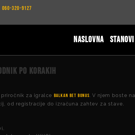
060-320-9127
NASLOVNA
STANOVI
odnik po korakih
 priročnik za igralce
. V njem boste na
Balkan bet bonus
, od registracije do izračuna zahtev za stave.
i.