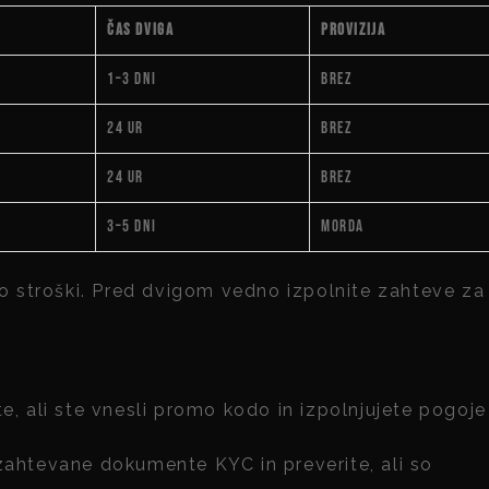
Čas dviga
Provizija
1–3 dni
Brez
24 ur
Brez
24 ur
Brez
3–5 dni
Morda
jo stroški. Pred dvigom vedno izpolnite zahteve za
e, ali ste vnesli promo kodo in izpolnjujete pogoje
zahtevane dokumente KYC in preverite, ali so