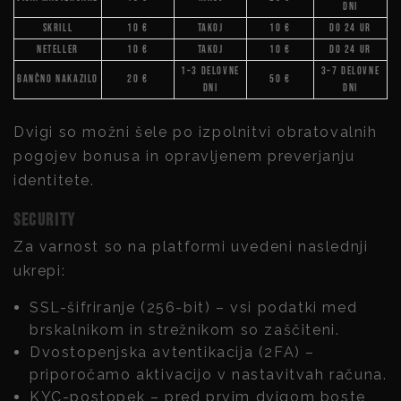
dni
Skrill
10 €
Takoj
10 €
Do 24 ur
Neteller
10 €
Takoj
10 €
Do 24 ur
1–3 delovne
3–7 delovne
Bančno nakazilo
20 €
50 €
dni
dni
Dvigi so možni šele po izpolnitvi obratovalnih
pogojev bonusa in opravljenem preverjanju
identitete.
Security
Za varnost so na platformi uvedeni naslednji
ukrepi:
SSL-šifriranje (256-bit) – vsi podatki med
brskalnikom in strežnikom so zaščiteni.
Dvostopenjska avtentikacija (2FA) –
priporočamo aktivacijo v nastavitvah računa.
KYC-postopek – pred prvim dvigom boste