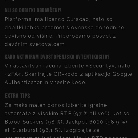
Ali so dobitki obdavčeni?
Platforma ima licenco Curacao, zato so
dobitki lahko predmet slovenske dohodnine,
odvisno od višine. Priporočamo posvet z
davčnim svetovalcem.
Kako aktiviram dvostopenjsko avtentikacijo?
V nastavitvah računa izberite »Security«, nato
»2FA«. Skenirajte QR-kodo z aplikacijo Google
Authenticator in vnesite kodo.
Extra Tips
Za maksimalen donos izberite igralne
avtomate z visokim RTP (97 % ali več), kot so
Blood Suckers (98 %), Jackpot 6000 (98,9 %)
ali Starburst (96,1 %). Izogibajte se