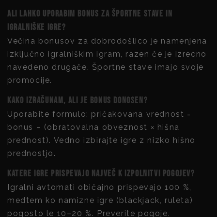
Ali lahko uporabim bonus za športne stave in
igralniške igre?
Večina bonusov za dobrodošlico je namenjena
izključno igralniškim igram, razen če je izrecno
navedeno drugače. Športne stave imajo svoje
promocije.
Kako izračunam, ali je bonus donosen?
Uporabite formulo: pričakovana vrednost =
bonus – (obratovalna obveznost × hišna
prednost). Vedno izbirajte igre z nizko hišno
prednostjo.
Katere igre prispevajo največ k izpolnitvi pogojev?
Igralni avtomati običajno prispevajo 100 %,
medtem ko namizne igre (blackjack, ruleta)
pogosto le 10–20 %. Preverite pogoje.