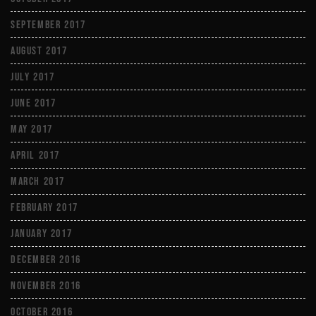
September 2017
August 2017
July 2017
June 2017
May 2017
April 2017
March 2017
February 2017
January 2017
December 2016
November 2016
October 2016