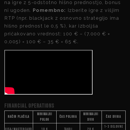
na igre z 5-odstotno hišno prednostjo, bonus
ni ugoden.
Pomembno:
Izberite igre z višjim
RTP (npr. blackjack z osnovno strategijo ima
hišno prednost le 0,5 %), kar izboljša
pričakovano vrednost: 100 € – (7.000 € ×
0,005) = 100 € – 35 € = 65 €.
Financial Operations
Minimalni
Minimalni
Način plačila
Čas pologa
Čas dviga
polog
dvig
1–3 delovne
Visa/Mastercard
10 €
Takoj
20 €