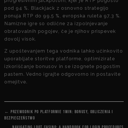
progresivnim jackpotom, kjer je RTP pogosto
pod 94 %. Blackjack z osnovno strategijo
ponuja RTP do 99,5 %, evropska ruleta 97,3 %.
Namizne igre so odlične za izpolnjevanje
obratovalnih pogojev, če je njihov prispevek
dovolj visok.
Z upoštevanjem tega vodnika lahko učinkovito
uporabljate storitve platforme, optimizirate
izkoriščanje bonusov in se izognete pogostim
pastem. Vedno igrajte odgovorno in postavite
omejitve.
← Przewodnik po platformie 1win: Bonusy, obliczenia i
bezpieczeństwo
Navigating Loot Casino: A Handbook for Login Procedures