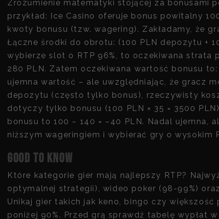
Zrozumienie matematyki stojącej za bonusami p
przykład: Ice Casino oferuje bonus powitalny 
kwoty bonusu (tzw. wagering). Zakładamy, że g
Łączne środki do obrotu: (100 PLN depozytu + 1
wybierze slot o RTP 96%, to oczekiwana strata 
280 PLN. Zatem oczekiwana wartość bonusu to: 
ujemna wartość – ale uwzględniając, że gracz mo
depozytu (często tylko bonus), rzeczywisty kosz
dotyczy tylko bonusu (100 PLN × 35 = 3500 PLN),
bonusu to 100 – 140 = –40 PLN. Nadal ujemna, al
niższym wageringiem i wybierać gry o wysokim 
Good to Know
Które kategorie gier mają najlepszy RTP? Najwy
optymalnej strategii), wideo poker (98-99%) ora
Unikaj gier takich jak keno, bingo czy większo
poniżej 90%. Przed grą sprawdź tabelę wypłat w 