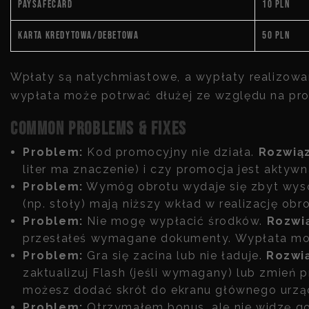
Paysafecard
10 PLN
Karta kredytowa/debetowa
50 PLN
Wpłaty są natychmiastowe, a wypłaty realizowan
wypłata może potrwać dłużej ze względu na pr
Common Problems & Fixes
Problem:
Kod promocyjny nie działa.
Rozwiąz
liter ma znaczenie) i czy promocja jest aktywn
Problem:
Wymóg obrotu wydaje się zbyt wys
(np. stoły) mają niższy wkład w realizację obr
Problem:
Nie mogę wypłacić środków.
Rozwi
przesłałeś wymagane dokumenty. Wypłata moż
Problem:
Gra się zacina lub nie ładuje.
Rozwi
zaktualizuj Flash (jeśli wymagany) lub zmień 
możesz dodać skrót do ekranu głównego urzą
Problem:
Otrzymałem bonus, ale nie widzę go