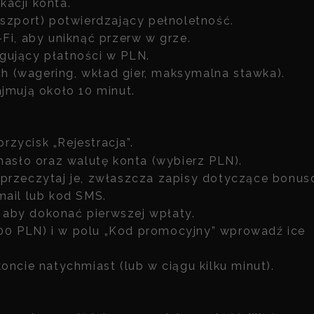
kacji konta.
zport) potwierdzający pełnoletność.
-Fi, aby uniknąć przerw w grze.
ugujący płatności w PLN.
(wagering, wkład gier, maksymalna stawka).
ajmują około 10 minut.
 przycisk „Rejestracja”.
 hasło oraz walutę konta (wybierz PLN).
– przeczytaj je, zwłaszcza zapisy dotyczące bonus
mail lub kod SMS.
), aby dokonać pierwszej wpłaty.
100 PLN) i w polu „Kod promocyjny” wprowadź ice
koncie natychmiast (lub w ciągu kilku minut).