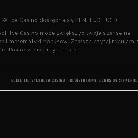
a. W Ice Casino dostępne są PLN, EUR i USD.
ch Ice Casino może zwiększyć twoje szanse na
ów i matematyki bonusów. Zawsze czytaj regulamin
nie. Powodzenia przy stołach!
Guide til Valhalla Casino – Registrering, bonus og sikker