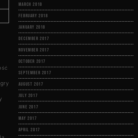
March 2018
February 2018
January 2018
December 2017
November 2017
October 2017
ość
September 2017
.
 gry
August 2017
July 2017
y
June 2017
May 2017
April 2017
ją