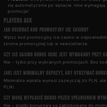
się automatycznie po wpłacie, inne wymagają 
promocje”.
Players Ask
Jak odebrać kod promocyjny Ice Casino?
Wpisz kod promocyjny ice casino w odpowiedni
stronie promocyjnej lub w newsletterze.
Czy ice casino bonus code jest wymagany przy k
Nie – tylko przy wybranych promocjach. Bez kod
Jaki jest minimalny depozyt, aby otrzymać bonu
Minimalna wpłata wynosi zazwyczaj 20 PLN, ale
PLN).
Czy mogę wypłacić bonus przed spełnieniem wy
Nie – środki bonusowe są zablokowane do mome