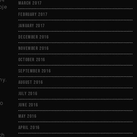
March 2017
oje
February 2017
January 2017
December 2016
November 2016
October 2016
September 2016
ny.
August 2016
July 2016
50
June 2016
May 2016
April 2016
ch