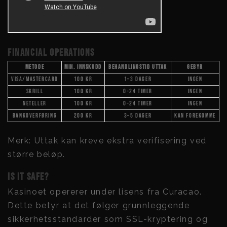
Financial Operations
Metode
Min. innskudd
Behandlingstid uttak
Gebyr
Visa/Mastercard
100 kr
1–3 dager
Ingen
Skrill
100 kr
0–24 timer
Ingen
Neteller
100 kr
0–24 timer
Ingen
Bankoverføring
200 kr
3–5 dager
Kan forekomme
Merk: Uttak kan kreve ekstra verifisering ved
større beløp.
Is It Safe?
Kasinoet opererer under lisens fra Curacao.
Dette betyr at det følger grunnleggende
sikkerhetsstandarder som SSL-kryptering og