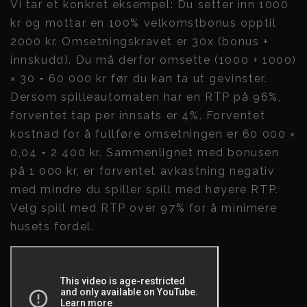
Vi tar et konkret eksempel: Du setter inn 1000
kr og mottar en 100% velkomstbonus opptil
2000 kr. Omsetningskravet er 30x (bonus +
innskudd). Du må derfor omsette (1000 + 1000)
× 30 = 60 000 kr før du kan ta ut gevinster.
Dersom spilleautomaten har en RTP på 96%,
forventet tap per innsats er 4%. Forventet
kostnad for å fullføre omsetningen er 60 000 ×
0,04 = 2 400 kr. Sammenlignet med bonusen
på 1 000 kr, er forventet avkastning negativ
med mindre du spiller spill med høyere RTP.
Velg spill med RTP over 97% for å minimere
husets fordel.