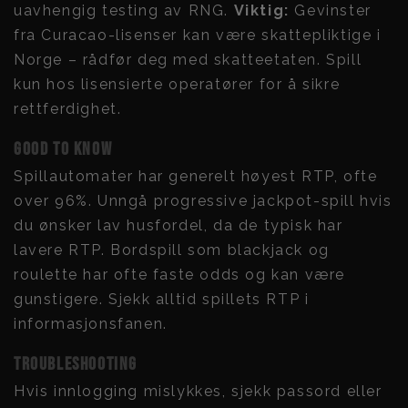
uavhengig testing av RNG.
Viktig:
Gevinster
fra Curacao-lisenser kan være skattepliktige i
Norge – rådfør deg med skatteetaten. Spill
kun hos lisensierte operatører for å sikre
rettferdighet.
Good to Know
Spillautomater har generelt høyest RTP, ofte
over 96%. Unngå progressive jackpot-spill hvis
du ønsker lav husfordel, da de typisk har
lavere RTP. Bordspill som blackjack og
roulette har ofte faste odds og kan være
gunstigere. Sjekk alltid spillets RTP i
informasjonsfanen.
Troubleshooting
Hvis innlogging mislykkes, sjekk passord eller