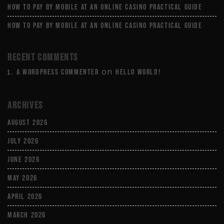
How to Pay by Mobile at an Online Casino Practical Guide
How to Pay by Mobile at an Online Casino Practical Guide
Recent Comments
on
A WordPress Commenter
Hello world!
Archives
August 2026
July 2026
June 2026
May 2026
April 2026
March 2026