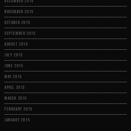
December 2015
November 2015
October 2015
September 2015
August 2015
July 2015
June 2015
May 2015
April 2015
March 2015
February 2015
January 2015