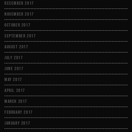
December 2017
November 2017
October 2017
September 2017
August 2017
July 2017
June 2017
May 2017
April 2017
March 2017
February 2017
January 2017