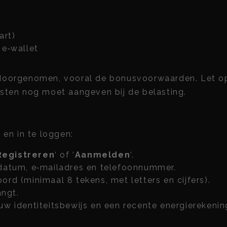
art)
 e‑wallet
doorgenomen, vooral de bonusvoorwaarden. Let o
insten nog moet aangeven bij de belasting.
en in te loggen:
Registreren
‘ of ‘
Aanmelden
‘.
datum, e‑mailadres en telefoonnummer.
rd (minimaal 8 tekens, met letters en cijfers).
angt.
w identiteitsbewijs en een recente energierekenin