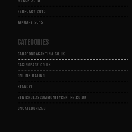
March 2015
February 2015
January 2015
Categories
caragordacantina.co.uk
casinopage.co.uk
Online Dating
Stanovi
stnicholascommunitycentre.co.uk
Uncategorized