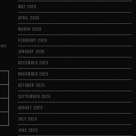
May 2026
)
April 2026
March 2026
February 2026
den
January 2026
December 2025
November 2025
October 2025
September 2025
August 2025
July 2025
June 2025