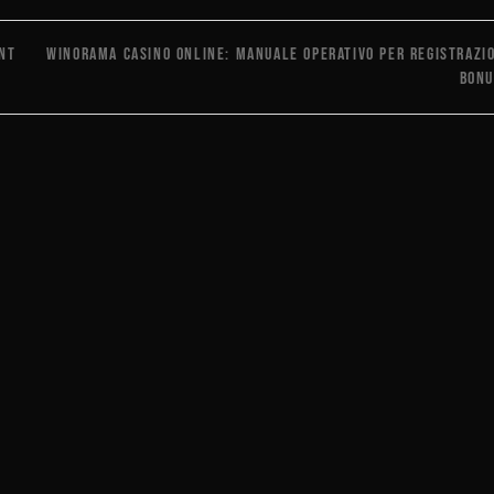
nt
Winorama Casino Online: Manuale Operativo per Registrazi
Bon