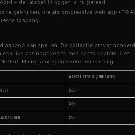
rd – de lalabet inloggen is nu gereed.
bsite gebruiken, die als progressive web app (PWA
irecte toegang.
eed aanbod aan spellen. De collectie omvat honder
en een live casinogedeelte met echte dealers. Het
 NetEnt, Microgaming en Evolution Gaming.
Aantal titels (indicatie)
Quest
500+
30+
eam Catcher
20+