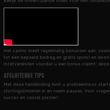
Bekijk de onderstaande video voor een rondleidi
Het casino biedt regelmatig bonussen aan, zoal
tot een bepaald bedrag en gratis spins) en door
inzetvereisten voordat u een bonus claimt; dez
Afsluitende tips
Met deze handleiding kunt u probleemloos starte
stortingslimieten in en neem pauzes. Voor vragen
succes en vooral plezier!