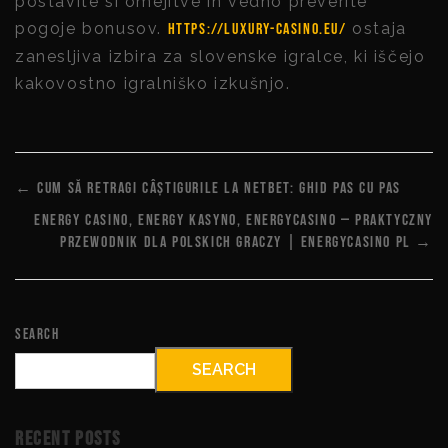
postavite si omejitve in vedno preverite
pogoje bonusov.
ostaja
https://luxury-casino.eu/
zanesljiva izbira za slovenske igralce, ki iščejo
kakovostno igralniško izkušnjo.
← Cum să retragi câștigurile la Netbet: ghid pas cu pas
Energy Casino, Energy kasyno, Energycasino — praktyczny
przewodnik dla polskich graczy | Energycasino pl →
Search
SEARCH
Recent Posts