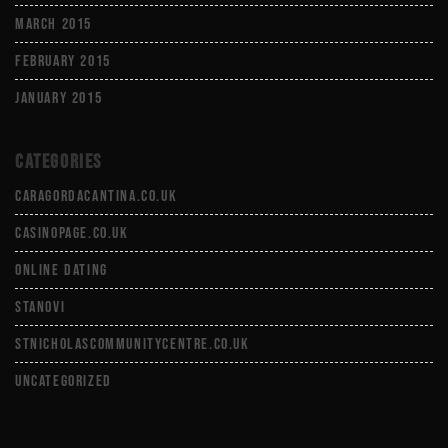
March 2015
February 2015
January 2015
Categories
caragordacantina.co.uk
casinopage.co.uk
Online Dating
Stanovi
stnicholascommunitycentre.co.uk
Uncategorized