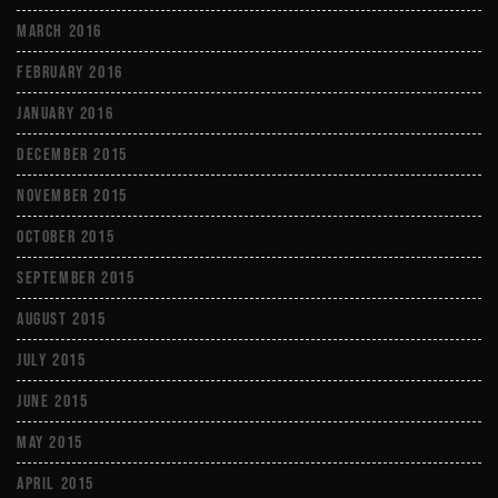
March 2016
February 2016
January 2016
December 2015
November 2015
October 2015
September 2015
August 2015
July 2015
June 2015
May 2015
April 2015