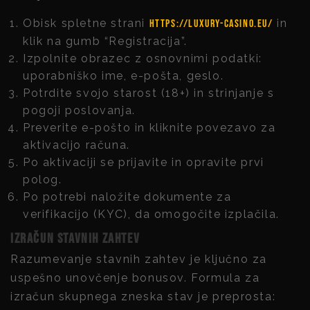
Obisk spletne strani
in
https://luxury-casino.eu/
klik na gumb “Registracija”.
Izpolnite obrazec z osnovnimi podatki:
uporabniško ime, e-pošta, geslo.
Potrdite svojo starost (18+) in strinjanje s
pogoji poslovanja.
Preverite e-pošto in kliknite povezavo za
aktivacijo računa.
Po aktivaciji se prijavite in opravite prvi
polog.
Po potrebi naložite dokumente za
verifikacijo (KYC), da omogočite izplačila.
Izračun stavnih zahtev
Razumevanje stavnih zahtev je ključno za
uspešno unovčenje bonusov. Formula za
izračun skupnega zneska stav je preprosta: