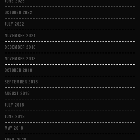
June 2025
October 2022
July 2022
November 2021
December 2018
November 2018
October 2018
September 2018
August 2018
July 2018
June 2018
May 2018
April 2018