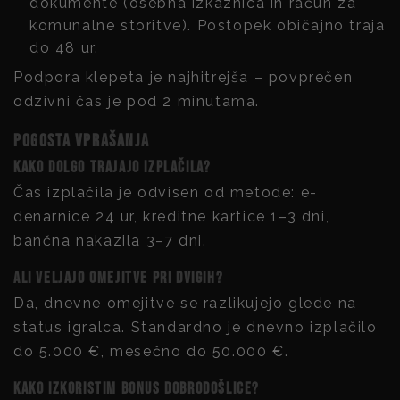
dokumente (osebna izkaznica in račun za
komunalne storitve). Postopek običajno traja
do 48 ur.
Podpora klepeta je najhitrejša – povprečen
odzivni čas je pod 2 minutama.
Pogosta vprašanja
Kako dolgo trajajo izplačila?
Čas izplačila je odvisen od metode: e-
denarnice 24 ur, kreditne kartice 1–3 dni,
bančna nakazila 3–7 dni.
Ali veljajo omejitve pri dvigih?
Da, dnevne omejitve se razlikujejo glede na
status igralca. Standardno je dnevno izplačilo
do 5.000 €, mesečno do 50.000 €.
Kako izkoristim bonus dobrodošlice?