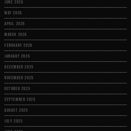
June 2026
May 2026
April 2026
March 2026
February 2026
January 2026
December 2025
November 2025
October 2025
September 2025
August 2025
July 2025