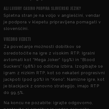
Ali Luxury Casino podpira slovenski jezik?
Spletna stran je na voljo v angleščini, vendar
je podpora v klepetu pripravljena pomagati v
slovenščini.
Vredno vedeti
Za povečanje možnosti dobitkov se
osredotočite na igre z visokim RTP. Igralni
avtomati kot “Mega Joker” (99%) in “Blood
Suckers” (98%) so odlična izbira. Izogibajte se
igram z nizkim RTP, kot so nekateri progresivni
jackpoti (pod 90%) in “Keno”. Namizne igre, kot
je blackjack z osnovno strategijo, imajo RTP
do 99,5%.
Na koncu ne pozabite: igrajte odgovorno,