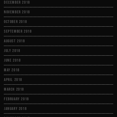
December 2018
November 2018
October 2018
September 2018
August 2018
July 2018
June 2018
May 2018
April 2018
March 2018
February 2018
January 2018