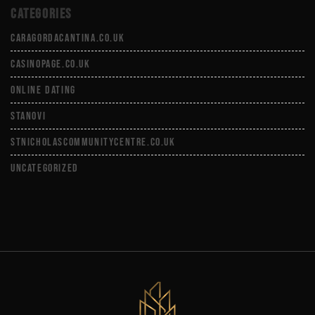
Categories
caragordacantina.co.uk
casinopage.co.uk
Online Dating
Stanovi
stnicholascommunitycentre.co.uk
Uncategorized