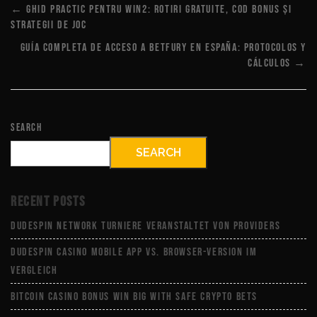
← Ghid practic pentru win2: rotiri gratuite, cod bonus și
strategii de joc
Guía completa de acceso a Betfury en España: protocolos y
cálculos →
Search
SEARCH
Recent Posts
Dudespin Network Turniere veranstaltet von Providers
Dudespin Casino Mobile App vs. Browser-Version im
Vergleich
Bitcoin Casino Bonus Win Big with Safe Crypto Bets