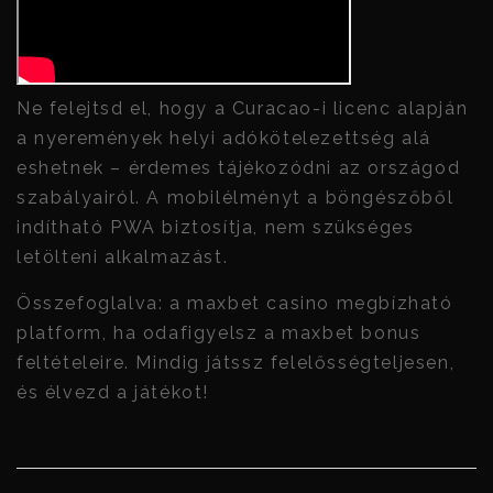
Ne felejtsd el, hogy a Curacao-i licenc alapján
a nyeremények helyi adókötelezettség alá
eshetnek – érdemes tájékozódni az országod
szabályairól. A mobilélményt a böngészőből
indítható PWA biztosítja, nem szükséges
letölteni alkalmazást.
Összefoglalva: a maxbet casino megbízható
platform, ha odafigyelsz a maxbet bonus
feltételeire. Mindig játssz felelősségteljesen,
és élvezd a játékot!