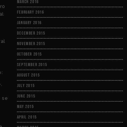
March 2016
ro
February 2016
al
January 2016
December 2015
ral
November 2015
October 2015
September 2015
o:
August 2015
,
July 2015
June 2015
 se
May 2015
April 2015
e