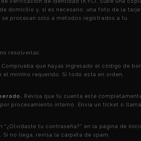
 de verificación de identidad (KYC). Sube una copi
domicilio y, si es necesario, una foto de la tarje
os se procesan solo a métodos registrados a tu
mo resolverlas:
Comprueba que hayas ingresado el código de bo
n el mínimo requerido. Si todo está en orden,
sperado.
Revisa que tu cuenta esté completament
r por procesamiento interno. Envía un ticket o llam
n “¿Olvidaste tu contraseña?” en la página de inici
. Si no llega, revisa la carpeta de spam.