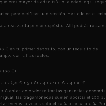
que eres mayor de edad (18+ o la edad legal segú
ico para verificar tu dirección. Haz clic en el enl
para realizar tu primer depósito. Allí podrás reclam
0 € en tu primer depósito, con un requisito de
mplo con cifras reales:
e 100 €)
 40 × (50 € + 50 €) = 40 × 100 € = 4000 €
00 € antes de poder retirar las ganancias generada
r igual: las tragamonedas suelen aportar el 100 %,
rtar menos, a veces solo el 10 % o incluso 0 %. Por