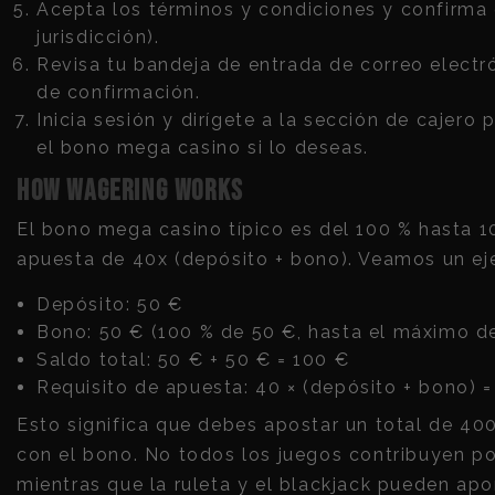
Acepta los términos y condiciones y confirma 
jurisdicción).
Revisa tu bandeja de entrada de correo electrón
de confirmación.
Inicia sesión y dirígete a la sección de cajero 
el bono mega casino si lo deseas.
How Wagering Works
El bono mega casino típico es del 100 % hasta 10
apuesta de 40x (depósito + bono). Veamos un eje
Depósito: 50 €
Bono: 50 € (100 % de 50 €, hasta el máximo d
Saldo total: 50 € + 50 € = 100 €
Requisito de apuesta: 40 × (depósito + bono) =
Esto significa que debes apostar un total de 40
con el bono. No todos los juegos contribuyen po
mientras que la ruleta y el blackjack pueden apo