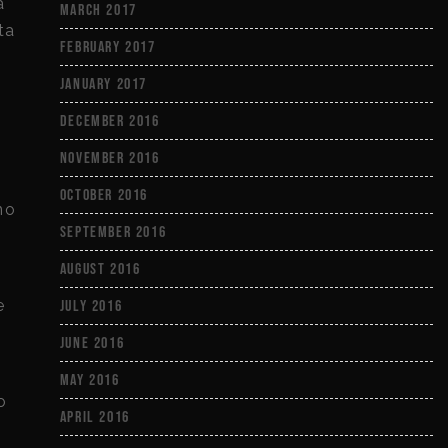
a
March 2017
ta
February 2017
January 2017
December 2016
November 2016
October 2016
no
September 2016
August 2016
e
July 2016
a
June 2016
May 2016
o
April 2016