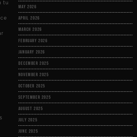
n tu
May 2026
ace
April 2026
March 2026
ar
February 2026
January 2026
December 2025
November 2025
October 2025
September 2025
August 2025
s
July 2025
June 2025