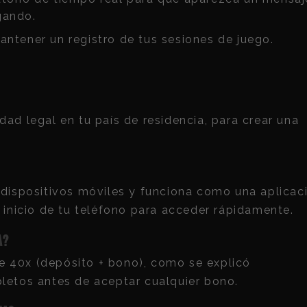
gando.
ntener un registro de tus sesiones de juego.
ad legal en tu país de residencia, para crear una
 dispositivos móviles y funciona como una aplicac
 inicio de tu teléfono para acceder rápidamente.
a?
 de 40x (depósito + bono), como se explicó
letos antes de aceptar cualquier bono.