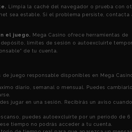
te.
Limpia la caché del navegador o prueba con ot
et sea estable. Si el problema persiste, contacta 
n el juego.
Mega Casino ofrece herramientas de
depósito, límites de sesión o autoexcluirte tempo
onsable” de tu cuenta.
as de juego responsable disponibles en Mega Casin
imo diario, semanal o mensual. Puedes cambiarlo
rse.
es jugar en una sesión. Recibirás un aviso cuando
escanso, puedes autoexcluirte por un período de 6
ese tiempo no podrás acceder a tu cuenta.
atorio de tiempo real para que aparezca un mensaj