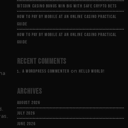
Bitcoin Casino Bonus Win Big with Safe Crypto Bets
How to Pay by Mobile at an Online Casino Practical
Guide
How to Pay by Mobile at an Online Casino Practical
Guide
Recent Comments
on
A WordPress Commenter
Hello world!
una
Archives
o
August 2026
d.
July 2026
ras,
June 2026