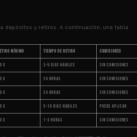
depósitos y retiros. A continuación, una tabla
etiro mínimo
Tiempo de retiro
Comisiones
0 €
3-5 días hábiles
Sin comisiones
0 €
24 horas
Sin comisiones
0 €
24 horas
Sin comisiones
0 €
5-10 días hábiles
Puede aplicar
0 €
1-3 horas
Sin comisiones