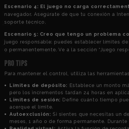
Escenario 4: El juego no carga correctamen
navegador. Asegúrate de que tu conexión a Intern
soporte técnico.
Escenario 5: Creo que tengo un problema co
juego responsable: puedes establecer límites de 
o permanentemente. Ve a la sección “Juego resp
Pro Tips
Para mantener el control, utiliza las herramient
Límites de depósito:
Establece un monto máx
pero los incrementos tardan 24 horas en aplica
Límites de sesión:
Define cuánto tiempo pued
acerque el límite.
Autoexclusión:
Si sientes que necesitas un d
meses, 1 año o de forma permanente. Durante 
Realidad virtual:
Activa la función de record