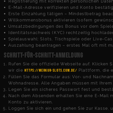
Registrierung mit korrekten persönlichen Date
E-Mail-Adresse verifizieren und Konto bestäti
Erste Einzahlung tätigen – Mindestbetrag bea
Willkommensbonus aktivieren (sofern gewünsc
Umsatzbedingungen des Bonus vor dem Spiele
Identitätsnachweis (KYC) rechtzeitig hochlad
Spielauswahl: Slots, Tischspiele oder Live-Cas
Auszahlung beantragen – erstes Mal oft mit m
Schritt-für-Schritt-Anmeldung
Rufen Sie die offizielle Webseite auf. Klicken 
wir die
Plattform, die e
https://merkur-slots.com.de/
Füllen Sie das Formular aus: Vor- und Nachn
Wohnadresse. Alle Angaben müssen mit Ihrem
Legen Sie ein sicheres Passwort fest und best
Nach dem Absenden erhalten Sie eine E-Mail mi
Konto zu aktivieren.
Loggen Sie sich ein und gehen Sie zur Kasse, u