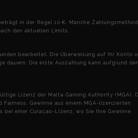
beträgt in der Regel 10 €. Manche Zahlungsmetho
nach den aktuellen Limits.
unden bearbeitet. Die Überweisung auf Ihr Konto 
e dauern. Die erste Auszahlung kann aufgrund de
 gültige Lizenz der Malta Gaming Authority (MGA). 
nd Fairness. Gewinne aus einem MGA-lizenzierten
ls bei einer Curacao-Lizenz, wo Sie Ihre Gewinne