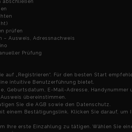
n abschließen
gen
chten
ht)
n prüfen
en – Ausweis, Adressnachweis
ino
anueller Prüfung
Sie auf „Registrieren“. Für den besten Start empfehl
ine intuitive Benutzerführung bietet.
ame, Geburtsdatum, E-Mail-Adresse, Handynummer 
 Ausweis übereinstimmen.
ätigen Sie die AGB sowie den Datenschutz.
t einem Bestätigungslink. Klicken Sie darauf, um I
m Ihre erste Einzahlung zu tätigen. Wählen Sie ein