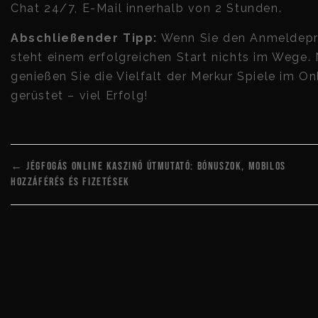
Chat 24/7, E-Mail innerhalb von 2 Stunden.
Abschließender Tipp:
Wenn Sie den Anmeldepr
steht einem erfolgreichen Start nichts im Wege. 
genießen Sie die Vielfalt der Merkur Spiele im O
gerüstet – viel Erfolg!
← Jégfogás online kaszinó útmutató: bónuszok, mobilos
hozzáférés és fizetések