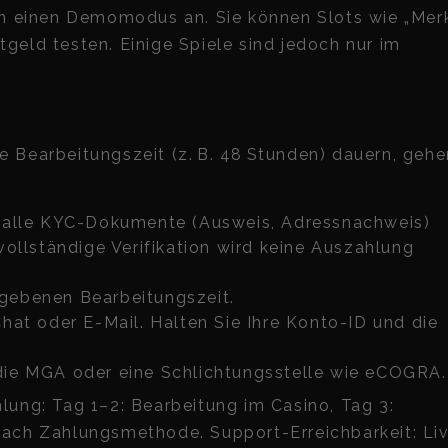
ten einen Demomodus an. Sie können Slots wie „Mer
geld testen. Einige Spiele sind jedoch nur im
e Bearbeitungszeit (z. B. 48 Stunden) dauern, gehe
b alle KYC-Dokumente (Ausweis, Adressnachweis)
ollständige Verifikation wird keine Auszahlung
gebenen Bearbeitungszeit.
hat oder E-Mail. Halten Sie Ihre Konto-ID und die
n die MGA oder eine Schlichtungsstelle wie eCOGRA.
lung: Tag 1–2: Bearbeitung im Casino, Tag 3:
nach Zahlungsmethode. Support-Erreichbarkeit: Li