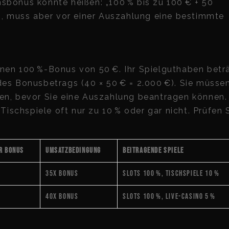
sbonus könnte heißen: „100 % bis zu 100 € + 50
n, muss aber vor einer Auszahlung eine bestimmte
nen 100 %-Bonus von 50 €. Ihr Spielguthaben betr
des Bonusbetrags (40 × 50 € = 2.000 €). Sie müsse
en, bevor Sie eine Auszahlung beantragen können.
Tischspiele oft nur zu 10 % oder gar nicht. Prüfen 
r Bonus
Umsatzbedingung
Beitragende Spiele
35x Bonus
Slots 100 %, Tischspiele 10 %
40x Bonus
Slots 100 %, Live-Casino 5 %