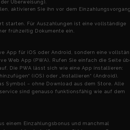
oder Überweisung).
en, aktivieren Sie ihn vor dem Einzahlungsvorgan
t starten. Für Auszahlungen ist eine vollständige
her frühzeitig Dokumente ein.
ve App für iOS oder Android, sondern eine vollstän
ive Web App (PWA). Rufen Sie einfach die Seite üb
f. Die PWA lässt sich wie eine App installieren:
inzufügen“ (iOS) oder „Installieren“ (Android).
das Symbol – ohne Download aus dem Store. Alle
service sind genauso funktionsfähig wie auf dem
 aus einem Einzahlungsbonus und manchmal