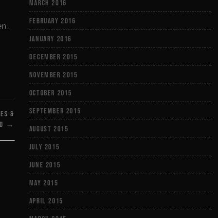
March 2016
February 2016
n,
January 2016
December 2015
November 2015
October 2015
September 2015
res &
ed →
August 2015
July 2015
June 2015
May 2015
April 2015