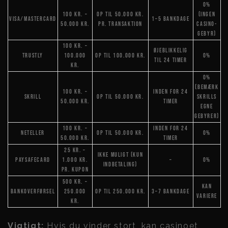
0%
100 kr. –
Op til 50.000 kr.
(ingen
Visa/Mastercard
1–5 bankdage
50.000 kr.
pr. transaktion
casino-
gebyr)
100 kr. –
Øjeblikkelig
Trustly
100.000
Op til 100.000 kr.
0%
til 24 timer
kr.
0%
(bemærk
100 kr. –
Inden for 24
Skrill
Op til 50.000 kr.
Skrills
50.000 kr.
timer
egne
gebyrer)
100 kr. –
Inden for 24
Neteller
Op til 50.000 kr.
0%
50.000 kr.
timer
25 kr. –
Ikke muligt (kun
Paysafecard
1.000 kr.
–
0%
indbetaling)
pr. kupon
500 kr. –
Kan
Bankoverførsel
250.000
Op til 250.000 kr.
3–7 bankdage
variere
kr.
Vigtigt:
Hvis du vinder stort, kan casinoet