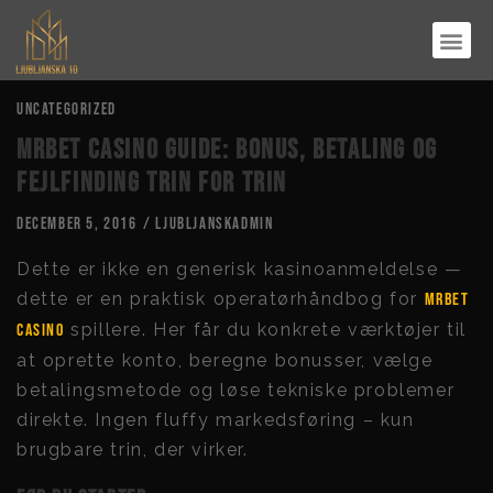
RONDO LUX
URBAN LOF
Uncategorized
Mrbet casino guide: Bonus, betaling og
fejlfinding trin for trin
December 5, 2016
/
ljubljanskadmin
Dette er ikke en generisk kasinoanmeldelse —
dette er en praktisk operatørhåndbog for
Mrbet
spillere. Her får du konkrete værktøjer til
casino
at oprette konto, beregne bonusser, vælge
betalingsmetode og løse tekniske problemer
direkte. Ingen fluffy markedsføring – kun
brugbare trin, der virker.