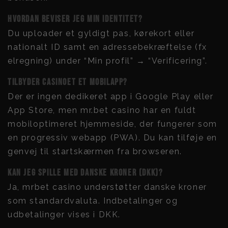
Hvordan beviser jeg min identitet?
Du uploader et gyldigt pas, kørekort eller
nationalt ID samt en adressebekræftelse (fx
elregning) under “Min profil” → “Verificering”.
Tilbyder casinoet et mobilapp?
Der er ingen dedikeret app i Google Play eller
App Store, men mr.bet casino har en fuldt
mobiloptimeret hjemmeside, der fungerer som
en progressiv webapp (PWA). Du kan tilføje en
genvej til startskærmen fra browseren.
Kan jeg spille med danske kroner (DKK)?
Ja, mrbet casino understøtter danske kroner
som standardvaluta. Indbetalinger og
udbetalinger vises i DKK.