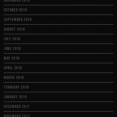
November 2018
October 2018
September 2018
August 2018
July 2018
June 2018
May 2018
April 2018
March 2018
February 2018
January 2018
December 2017
November 2017