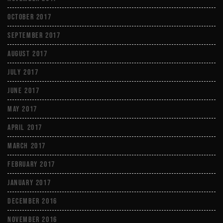
October 2017
September 2017
August 2017
July 2017
June 2017
May 2017
April 2017
March 2017
February 2017
January 2017
December 2016
November 2016