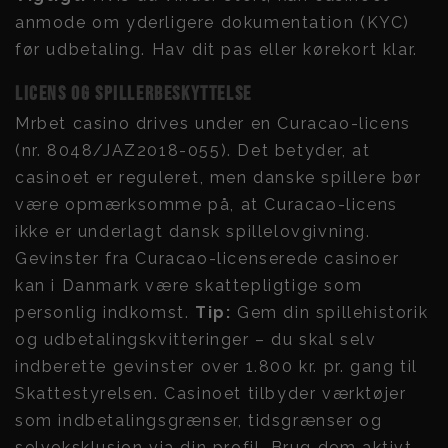
anmode om yderligere dokumentation (KYC)
før udbetaling. Hav dit pas eller kørekort klar.
Licens og spillerbeskyttelse
Mrbet casino drives under en Curacao-licens
(nr. 8048/JAZ2018-055). Det betyder, at
casinoet er reguleret, men danske spillere bør
være opmærksomme på, at Curacao-licens
ikke er underlagt dansk spillelovgivning.
Gevinster fra Curacao-licenserede casinoer
kan i Danmark være skattepligtige som
personlig indkomst.
Tip:
Gem din spillehistorik
og udbetalingskvitteringer – du skal selv
indberette gevinster over 1.800 kr. pr. gang til
Skattestyrelsen. Casinoet tilbyder værktøjer
som indbetalingsgrænser, tidsgrænser og
selveksklusion via din profil. Brug dem aktivt.