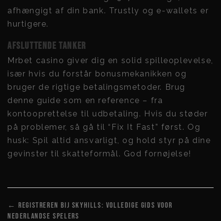
afhængigt af din bank. Trustly og e-wallets er
hurtigere.
Afsluttende tanker
Mrbet casino giver dig en solid spilleoplevelse,
især hvis du forstår bonusmekanikken og
bruger de rigtige betalingsmetoder. Brug
denne guide som en reference – fra
kontooprettelse til udbetaling. Hvis du støder
på problemer, så gå til “Fix It Fast” først. Og
husk: Spil altid ansvarligt, og hold styr på dine
gevinster til skatteformål. God fornøjelse!
← Registreren bij Skyhills: Volledige gids voor
Nederlandse spelers