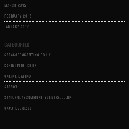
March 2015
February 2015
January 2015
Categories
caragordacantina.co.uk
casinopage.co.uk
Online Dating
Stanovi
stnicholascommunitycentre.co.uk
Uncategorized