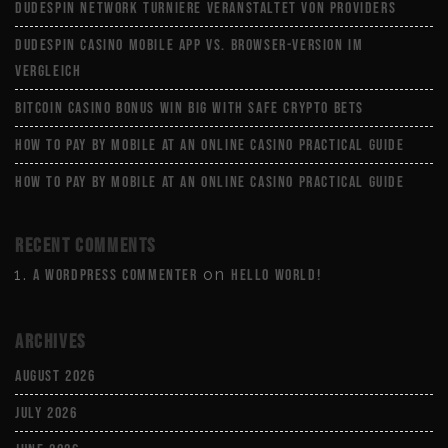
Dudespin Network Turniere veranstaltet von Providers
Dudespin Casino Mobile App vs. Browser-Version im
Vergleich
Bitcoin Casino Bonus Win Big with Safe Crypto Bets
How to Pay by Mobile at an Online Casino Practical Guide
How to Pay by Mobile at an Online Casino Practical Guide
Recent Comments
on
A WordPress Commenter
Hello world!
Archives
August 2026
July 2026