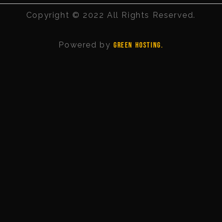
Copyright © 2022 All Rights Reserved.
Powered by
Green Hosting.