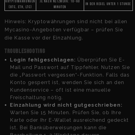
Kryptowährungen
Je nach Netzwerk: 10–60
In der Regel unter 1 Stunde
(BTC, ETH, LTC)
Minuten
Hinweis: Kryptowährungen sind nicht bei allen
Mycasino-Angeboten verfügbar – prüfen Sie
die Kasse vor der Einzahlung.
Troubleshooting
Login fehlgeschlagen:
Überprüfen Sie E-
Mail und Passwort auf Tippfehler. Nutzen Sie
die „Passwort vergessen“-Funktion. Falls das
Konto gesperrt ist, wenden Sie sich an den
Kundenservice – oft ist eine manuelle
Freischaltung nötig.
Einzahlung wird nicht gutgeschrieben:
Warten Sie 15 Minuten. Prüfen Sie, ob Ihre
Karte oder Ihr E-Wallet ausreichend gedeckt
ist. Bei Banküberweisungen kann die