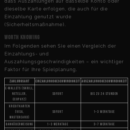
dass Auszahlungen auf dasselbe Konto oder
dieselbe Karte erfolgen, die auch für die
Einzahlung genutzt wurde
(Sicherheitsmaßnahme).
Worth Knowing
Im Folgenden sehen Sie einen Vergleich der
Einzahlungs- und
Auszahlungsgeschwindigkeiten – ein wichtiger
Faktor für Ihre Spielplanung.
Zahlungsart
Einzahlungsgeschwindigkeit
Auszahlungsgeschwindigkeit
E-Wallets (Skrill,
Neteller,
Sofort
Bis zu 24 Stunden
ecoPayz)
Kreditkarten
(Visa,
Sofort
1–3 Werktage
Mastercard)
Banküberweisung
1–3 Werktage
3–7 Werktage