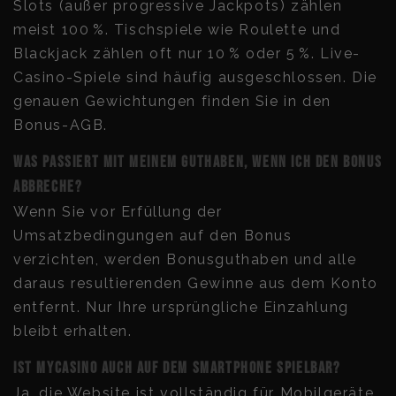
Slots (außer progressive Jackpots) zählen
meist 100 %. Tischspiele wie Roulette und
Blackjack zählen oft nur 10 % oder 5 %. Live-
Casino-Spiele sind häufig ausgeschlossen. Die
genauen Gewichtungen finden Sie in den
Bonus-AGB.
Was passiert mit meinem Guthaben, wenn ich den Bonus
abbreche?
Wenn Sie vor Erfüllung der
Umsatzbedingungen auf den Bonus
verzichten, werden Bonusguthaben und alle
daraus resultierenden Gewinne aus dem Konto
entfernt. Nur Ihre ursprüngliche Einzahlung
bleibt erhalten.
Ist Mycasino auch auf dem Smartphone spielbar?
Ja, die Website ist vollständig für Mobilgeräte