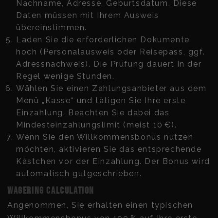
Nachname, Adresse, Geburtsdatum. Diese
Daten müssen mit Ihrem Ausweis
übereinstimmen.
Laden Sie die erforderlichen Dokumente
hoch (Personalausweis oder Reisepass, ggf.
Adressnachweis). Die Prüfung dauert in der
Regel wenige Stunden.
Wählen Sie einen Zahlungsanbieter aus dem
Menü „Kasse“ und tätigen Sie Ihre erste
Einzahlung. Beachten Sie dabei das
Mindesteinzahlungslimit (meist 10 €).
Wenn Sie den Willkommensbonus nutzen
möchten, aktivieren Sie das entsprechende
Kästchen vor der Einzahlung. Der Bonus wird
automatisch gutgeschrieben.
Wagering Calculation
Angenommen, Sie erhalten einen typischen