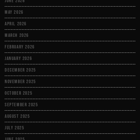
June 2026
May 2026
April 2026
March 2026
February 2026
January 2026
December 2025
November 2025
October 2025
September 2025
August 2025
July 2025
June 2025