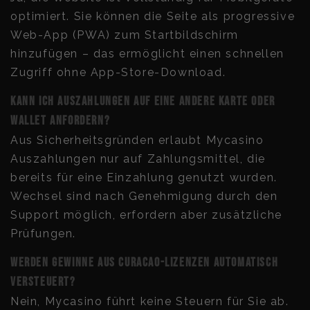
optimiert. Sie können die Seite als progressive
Web-App (PWA) zum Startbildschirm
hinzufügen – das ermöglicht einen schnellen
Zugriff ohne App-Store-Download.
Kann ich Auszahlungen auf eine andere Karte oder
Wallet anfordern?
Aus Sicherheitsgründen erlaubt Mycasino
Auszahlungen nur auf Zahlungsmittel, die
bereits für eine Einzahlung genutzt wurden.
Wechsel sind nach Genehmigung durch den
Support möglich, erfordern aber zusätzliche
Prüfungen.
Werden Gewinne aus Curacao-Lizenzen automatisch
versteuert?
Nein, Mycasino führt keine Steuern für Sie ab.