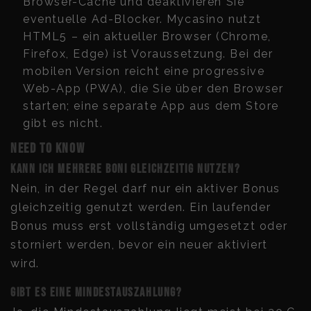
Browser-Cache und deaktivieren Sie
eventuelle Ad-Blocker. Mycasino nutzt
HTML5 – ein aktueller Browser (Chrome,
Firefox, Edge) ist Voraussetzung. Bei der
mobilen Version reicht eine progressive
Web-App (PWA), die Sie über den Browser
starten; eine separate App aus dem Store
gibt es nicht.
Need to Know
Kann ich mehrere Boni gleichzeitig nutzen?
Nein, in der Regel darf nur ein aktiver Bonus
gleichzeitig genutzt werden. Ein laufender
Bonus muss erst vollständig umgesetzt oder
storniert werden, bevor ein neuer aktiviert
wird.
Gibt es eine Mindestauszahlung?