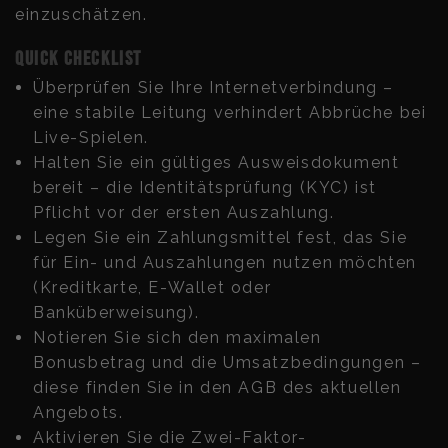
einzuschätzen.
Quick Checklist
Überprüfen Sie Ihre Internetverbindung –
eine stabile Leitung verhindert Abbrüche bei
Live-Spielen.
Halten Sie ein gültiges Ausweisdokument
bereit – die Identitätsprüfung (KYC) ist
Pflicht vor der ersten Auszahlung.
Legen Sie ein Zahlungsmittel fest, das Sie
für Ein- und Auszahlungen nutzen möchten
(Kreditkarte, E-Wallet oder
Banküberweisung).
Notieren Sie sich den maximalen
Bonusbetrag und die Umsatzbedingungen –
diese finden Sie in den AGB des aktuellen
Angebots.
Aktivieren Sie die Zwei-Faktor-