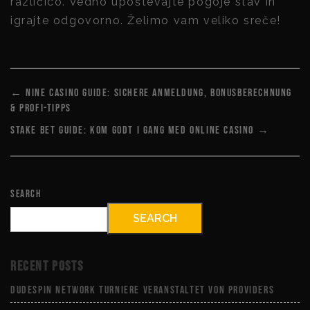
različico. Vedno upoštevajte pogoje stav in
igrajte odgovorno. Želimo vam veliko sreče!
← Nine Casino Guide: Sichere Anmeldung, Bonusberechnung
& Profi-Tipps
Stake bet guide: Kom godt i gang med online casino →
Search
SEARCH
Recent Posts
Dudespin Network Turniere veranstaltet von Providers