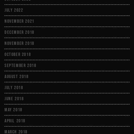
July 2022
November 2021
December 2018
November 2018
October 2018
September 2018
August 2018
July 2018
June 2018
May 2018
April 2018
March 2018