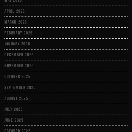
May 2026
April 2026
March 2026
February 2026
January 2026
December 2025
November 2025
October 2025
September 2025
August 2025
July 2025
June 2025
October 2022