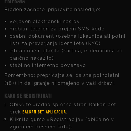
Priprava
Preden začnete, pripravite naslednje:
veljaven elektronski naslov
mobilni telefon za prejem SMS-kode
osebni dokument (osebna izkaznica ali potni
list) za preverjanje identitete (KYC)
izbran način plačila (kartica, e-denarnica ali
bančno nakazilo)
stabilno internetno povezavo
Pomembno: prepričajte se, da ste polnoletni
(18+) in da igranje ni omejeno v vaši državi.
Kako se registrirati
Obiščite uradno spletno stran Balkan bet
prek
.
Balkan bet aplikacija
Kliknite gumb »Registracija« (običajno v
zgornjem desnem kotu).