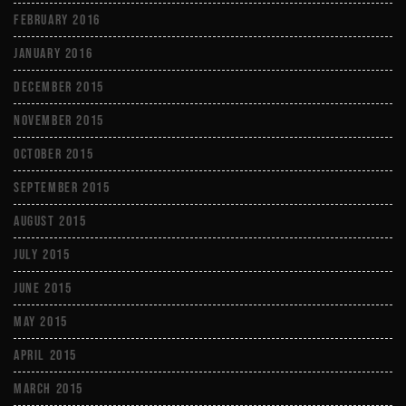
February 2016
January 2016
December 2015
November 2015
October 2015
September 2015
August 2015
July 2015
June 2015
May 2015
April 2015
March 2015