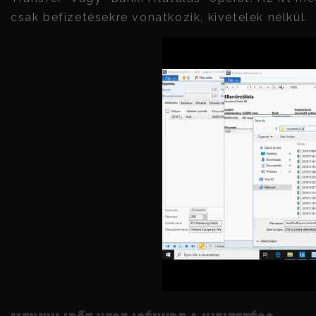
csak befizetésekre vonatkozik, kivételek nélkül.