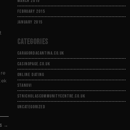
March 2015
February 2015
January 2015
t
Categories
caragordacantina.co.uk
casinopage.co.uk
A
őre
Online Dating
tek
Stanovi
stnicholascommunitycentre.co.uk
Uncategorized
xes →