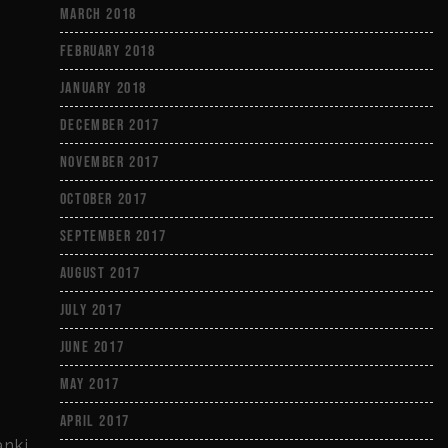
March 2018
February 2018
January 2018
December 2017
November 2017
October 2017
September 2017
August 2017
July 2017
June 2017
May 2017
April 2017
anki