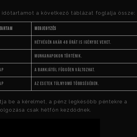
 időtartamot a következő táblázat foglalja össze:
őtartam
Megjegyzés
Hétvégén akár 48 órát is igénybe vehet.
Munkanapokon történik.
ap
A bankjától függően változhat.
ap
Az esetek túlnyomó többségében.
jtja be a kérelmet, a pénz legkésőbb péntekre a
dolgozása csak hétfőn kezdődnek.