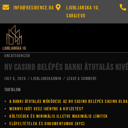
info@residence.ba
Ljubljanska 10,
Sarajevo
Uncategorized
NV Casino belépés Banki átutalás kivé
July 6, 2026
/
ljubljanskadmin
/
Leave a Comment
Tartalom
A banki átutalás működése az NV Casino belépés casino old
Mennyi időt vesz igénybe a kifizetés?
Költségek és minimális illetve maximális límitek
Előfeltételek és dokumentumok (KYC)