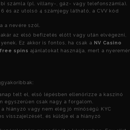
i számla (pl. villany-, gáz- vagy telefonszámla).
 6 és az utolsó 4 számjegy látható, a CVV kód
a a nevére szól.
akár az első befizetés előtt vagy után elvégezni,
yenek. Ez akkor is fontos, ha csak a
NV Casino
free spins
ajánlatokat használja, mert a nyeremé
ggyakoribbak:
ap telt el, első lépésben ellenőrizze a kaszinó
an egyszerűen csak nagy a forgalom.
 a hiányzó vagy nem elég jó minőségű KYC
 visszajelzését, és küldje el a hiányzó