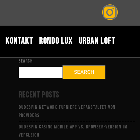
KONTAKT
RONDO LUX
URBAN LOFT
Search
SEARCH
Recent Posts
Dudespin Network Turniere veranstaltet von
Providers
Dudespin Casino Mobile App vs. Browser-Version im
Vergleich