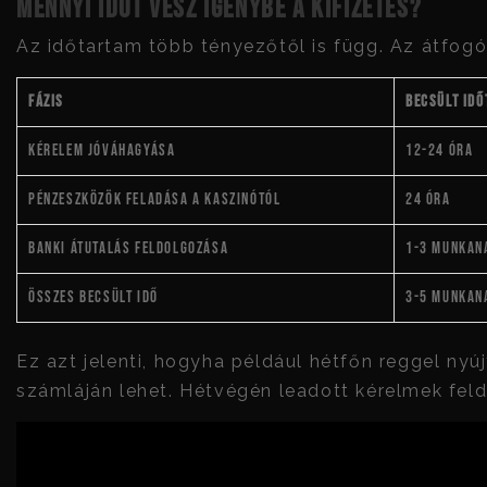
Mennyi időt vesz igénybe a kifizetés?
Az időtartam több tényezőtől is függ. Az átfogó
Fázis
Becsült id
Kérelem jóváhagyása
12-24 óra
Pénzeszközök feladása a kaszinótól
24 óra
Banki átutalás feldolgozása
1-3 munkan
Összes becsült idő
3-5 munkan
Ez azt jelenti, hogyha például hétfőn reggel nyú
számláján lehet. Hétvégén leadott kérelmek fel