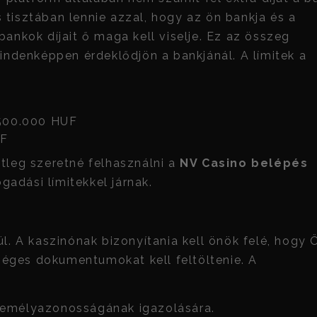
 tisztában lennie azzal, hogy az ön bankja és a
bankok díjait ő maga kell viselje. Ez az összeg
Mindenképpen érdeklődjön a bankjánál. A límitek a
2.500.000 HUF
UF
etleg szeretné felhasználni a
NV Casino belépés
adási límitekkel járnak.
ül. A kaszinónak bizonyítania kell önök felé, hogy 
éges dokumentumokat kell feltöltenie. A
:
emélyazonosságának igazolására.