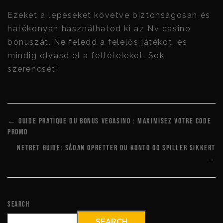
Ezeket a lépéseket követve biztonságosan és
hatékonyan használhatod ki az Nv casino
bónuszát. Ne feledd a felelős játékot, és
mindig olvasd el a feltételeket. Sok
szerencsét!
← Guide pratique du bonus Vegasino : maximisez votre code
promo
NetBet guide: Sådan opretter du konto og spiller sikkert
→
Search
SEARCH