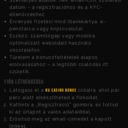
Személyes adatok: név, email-cím, születési
dátum – a regisztrációhoz és a KYC-
ellenőrzéshez.
Érvényes fizetési mód (bankkártya, e-
pénztárca vagy kriptovaluta).
Eszköz: számítógép vagy mobilra
optimalizált weboldalt használó
okostelefon.
Türelem a bónuszfeltételek alapos
elolvasásához – a legtöbb csalódás itt
születik.
Fiók létrehozása
Látogass el a
oldalra, ahol pár
Nv casino bonus
perc alatt elkészítheted a fiókodat.
Kattints a „Regisztráció” gombra, és töltsd
ki az űrlapot a valós adataiddal.
Erősítsd meg az email-címedet a kapott
linkkel.