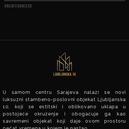
Uncategorized
U samom centru Sarajeva nalazi se novi
luksuzni stambeno-poslovni objekat Ljubljanska
10, koji se estitski i oblikovano uklapa u
postojeće okruženje i obogaćuje ga kao
savremeni objekat koji daje ovom prostoru
pečat vremena u kojem je nastao.