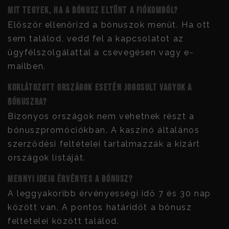
Mit tegyek, ha a bónusz eltűnt a fiókomból?
Először ellenőrizd a bónuszok menüt. Ha ott
sem találod, vedd fel a kapcsolatot az
ügyfélszolgálattal a csevegésen vagy e-
mailben.
Korlátozott országok esetén jogosult vagyok a
bónuszra?
Bizonyos országok nem vehetnek részt a
bónuszpromóciókban. A kaszinó általános
szerződési feltételei tartalmazzák a kizárt
országok listáját.
Mennyi ideig érvényes a bónusz?
A leggyakoribb érvényességi idő 7 és 30 nap
között van. A pontos határidőt a bónusz
feltételei között találod.