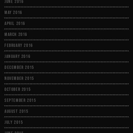
June 2016
May 2016
April 2016
March 2016
February 2016
January 2016
December 2015
November 2015
October 2015
September 2015
August 2015
July 2015