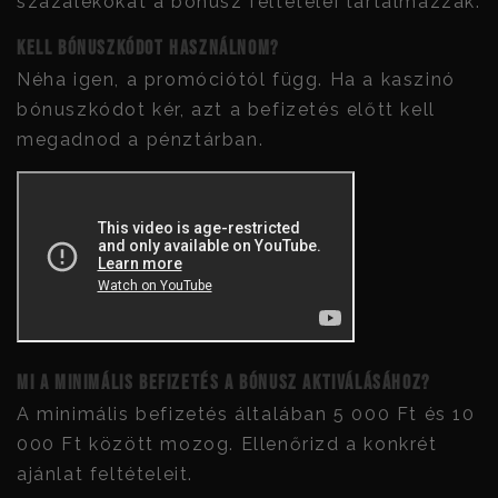
százalékokat a bónusz feltételei tartalmazzák.
Kell bónuszkódot használnom?
Néha igen, a promóciótól függ. Ha a kaszinó
bónuszkódot kér, azt a befizetés előtt kell
megadnod a pénztárban.
Mi a minimális befizetés a bónusz aktiválásához?
A minimális befizetés általában 5 000 Ft és 10
000 Ft között mozog. Ellenőrizd a konkrét
ajánlat feltételeit.