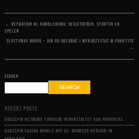
← Betnation nl handleiding: registreren, storten en
spelen
Slottyway bonus – jak go odebrać i wykorzystać w praktyce
→
Search
SEARCH
Recent Posts
Dudespin Network Turniere veranstaltet von Providers
Dudespin Casino Mobile App vs. Browser-Version im