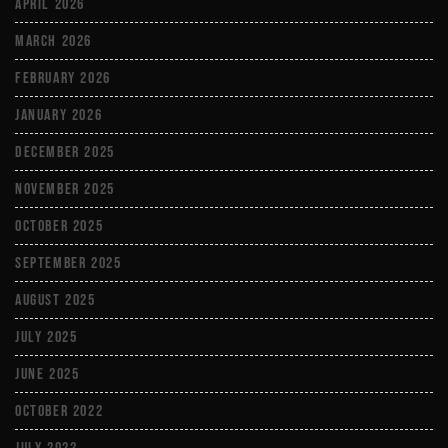
April 2026
March 2026
February 2026
January 2026
December 2025
November 2025
October 2025
September 2025
August 2025
July 2025
June 2025
October 2022