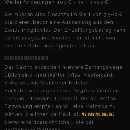
Wettanforderungen: 100 € × 35 = 3.500 €
Sie müssen also Einsätze im Wert von 3.500 €
platzieren, bevor eine Auszahlung aus dem
Bonus möglich ist. Der Einzahlungsbetrag kann
sofort ausgezahlt werden – er ist nicht von
den Umsatzbedingungen betroffen.
Zahlungsmethoden
Das Casino akzeptiert mehrere Zahlungswege.
Üblich sind Kreditkarten (Visa, Mastercard),
E‑Wallets wie Skrill oder Neteller,
Banküberweisungen sowie Kryptowährungen
(Bitcoin, Ethereum, Litecoin). Bei der ersten
Einzahlung empfehlen wir, eine Methode zu
wählen, die Ihnen vertraut ist.
NV casino online
bietet eine übersichtliche Liste der