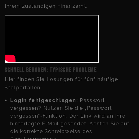
Ihrem zuständigen Finanzamt.
Schnell behoben: Typische Probleme
Hier finden Sie Lösungen für fünf häufige
Stolperfallen:
Login fehlgeschlagen:
Passwort
vergessen? Nutzen Sie die „Passwort
vergessen“‑Funktion. Der Link wird an Ihre
hinterlegte E‑Mail gesendet. Achten Sie auf
die korrekte Schreibweise des