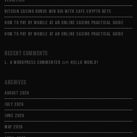
Vergleich
Bitcoin Casino Bonus Win Big with Safe Crypto Bets
How to Pay by Mobile at an Online Casino Practical Guide
How to Pay by Mobile at an Online Casino Practical Guide
Recent Comments
on
A WordPress Commenter
Hello world!
Archives
August 2026
July 2026
June 2026
May 2026