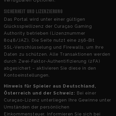
verfügbaren Optionen.
Sicherheit und Lizenzierung
Das Portal wird unter einer gültigen
Glücksspiellizenz der Curaçao Gaming
Authority betrieben (Lizenznummer
8048/JAZ). Die Seite nutzt eine 256‑Bit
SSL‑Verschlüsselung und Firewalls, um Ihre
Daten zu schützen. Alle Transaktionen werden
durch Zwei‑Faktor‑Authentifizierung (2FA)
abgesichert – aktivieren Sie diese in den
Kontoeinstellungen.
Hinweis für Spieler aus Deutschland,
Österreich und der Schweiz:
Bei einer
Curaçao‑Lizenz unterliegen Ihre Gewinne unter
Umständen der persönlichen
Einkommensteuer. Informieren Sie sich bei