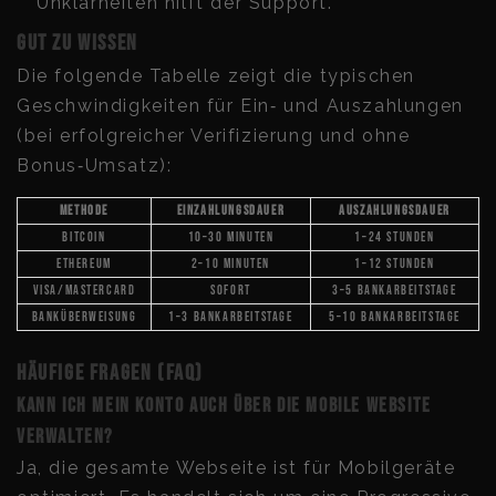
Unklarheiten hilft der Support.
Gut zu wissen
Die folgende Tabelle zeigt die typischen
Geschwindigkeiten für Ein‑ und Auszahlungen
(bei erfolgreicher Verifizierung und ohne
Bonus‑Umsatz):
Methode
Einzahlungsdauer
Auszahlungsdauer
Bitcoin
10–30 Minuten
1–24 Stunden
Ethereum
2–10 Minuten
1–12 Stunden
Visa/Mastercard
sofort
3–5 Bankarbeitstage
Banküberweisung
1–3 Bankarbeitstage
5–10 Bankarbeitstage
Häufige Fragen (FAQ)
Kann ich mein Konto auch über die mobile Website
verwalten?
Ja, die gesamte Webseite ist für Mobilgeräte