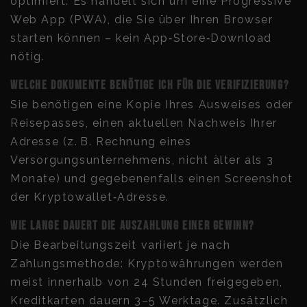
optimiert. Es handelt sich um eine Progressive
Web App (PWA), die Sie über Ihren Browser
starten können – kein App‑Store‑Download
nötig.
Welche Dokumente benötige ich für die Verifizierung?
Sie benötigen eine Kopie Ihres Ausweises oder
Reisepasses, einen aktuellen Nachweis Ihrer
Adresse (z. B. Rechnung eines
Versorgungsunternehmens, nicht älter als 3
Monate) und gegebenenfalls einen Screenshot
der Kryptowallet‑Adresse.
Wie lange dauert die Auszahlung einer Gewinn?
Die Bearbeitungszeit variiert je nach
Zahlungsmethode: Kryptowährungen werden
meist innerhalb von 24 Stunden freigegeben,
Kreditkarten dauern 3–5 Werktage. Zusätzlich