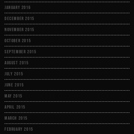
January 2016
December 2015
November 2015
October 2015
September 2015
August 2015
July 2015
June 2015
May 2015
April 2015
March 2015
February 2015