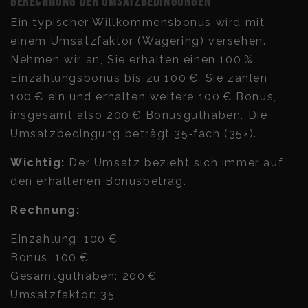
Berechnung der Umsatzbedingungen
Ein typischer Willkommensbonus wird mit
einem Umsatzfaktor (Wagering) versehen.
Nehmen wir an, Sie erhalten einen 100 %
Einzahlungsbonus bis zu 100 €. Sie zahlen
100 € ein und erhalten weitere 100 € Bonus,
insgesamt also 200 € Bonusguthaben. Die
Umsatzbedingung beträgt 35‑fach (35×).
Wichtig:
Der Umsatz bezieht sich immer auf
den erhaltenen Bonusbetrag.
Rechnung:
Einzahlung: 100 €
Bonus: 100 €
Gesamtguthaben: 200 €
Umsatzfaktor: 35