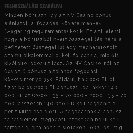
felhasználási szabályai
Minden bónuszt, így az NV Casino bonus
ajánlatot is, fogadási követelmények
(wagering requirements) kötik. Ez azt jelenti,
hogy a bónuszból nyert összeget (és néha a
befizetett összeget is) egy meghatározott
számú alkalommal el kell forgatnia, mielőtt
kivételre jogosult lesz. Az NV Casino-nál az
üdvözlő bónusz általános fogadási
követelménye 35x. Például, ha 2000 Ft-ot
fizet be és 2000 Ft bónuszt kap, akkor 140
000 Ft-ot (2000 * 35 = 70 000 + 2000 * 35 = 70
000; összesen 140 000 Ft) kell fogadnia a
pénz kiutalása előtt. A fogadásnak a bónusz
feltételeiben megadott játékokon belül kell
történnie, általában a slotokon 100%-os, míg