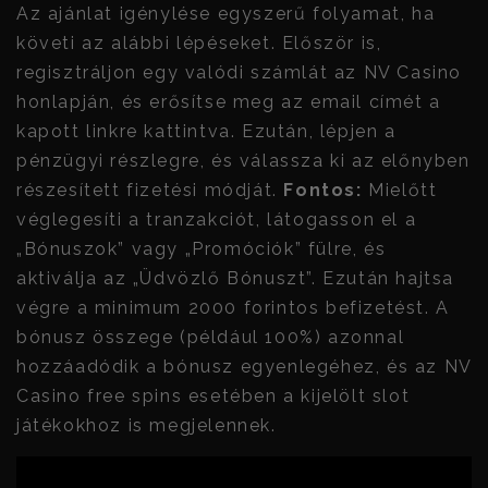
Az ajánlat igénylése egyszerű folyamat, ha
követi az alábbi lépéseket. Először is,
regisztráljon egy valódi számlát az NV Casino
honlapján, és erősítse meg az email címét a
kapott linkre kattintva. Ezután, lépjen a
pénzügyi részlegre, és válassza ki az előnyben
részesített fizetési módját.
Fontos:
Mielőtt
véglegesíti a tranzakciót, látogasson el a
„Bónuszok” vagy „Promóciók” fülre, és
aktiválja az „Üdvözlő Bónuszt”. Ezután hajtsa
végre a minimum 2000 forintos befizetést. A
bónusz összege (például 100%) azonnal
hozzáadódik a bónusz egyenlegéhez, és az NV
Casino free spins esetében a kijelölt slot
játékokhoz is megjelennek.