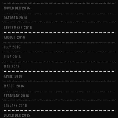
November 2016
October 2016
September 2016
August 2016
July 2016
June 2016
May 2016
April 2016
March 2016
February 2016
January 2016
December 2015