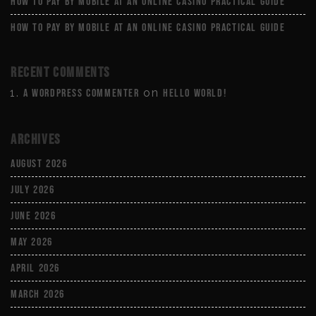
How to Pay by Mobile at an Online Casino Practical Guide
How to Pay by Mobile at an Online Casino Practical Guide
Recent Comments
on
A WordPress Commenter
Hello world!
Archives
August 2026
July 2026
June 2026
May 2026
April 2026
March 2026