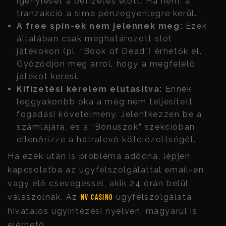
igénylését a befizetés előtt. Ha nem, a
tranzakció a sima pénzegyenlegre kerül.
A free spin-ek nem jelennek meg:
Ezek
általában csak meghatározott slot
játékokon (pl. “Book of Dead”) érhetők el.
Győződjön meg arról, hogy a megfelelő
játékot keresi.
Kifizetési kérelem elutasítva:
Ennek
leggyakoribb oka a még nem teljesített
fogadási követelmény. Jelentkezzen be a
számlájára, és a “Bónuszok” szekcióban
ellenőrizze a hátralevő kötelezettségét.
Ha ezek után is probléma adódna, lépjen
kapcsolatba az ügyfélszolgálattal email-en
vagy élő csevegéssel, akik 24 órán belül
válaszolnak. Az
ügyfélszolgálata
NV Casino
hivatalos ügyintézési nyelven, magyarul is
elérhető.