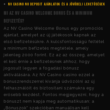
NV Casino no deposit ajánlatok és a jövőbeli lehetőségek
Mi az NV Casino Welcome Bonus és a minimum
befizetés?
Az NV Casino Welcome Bonus egy promóciós
ajánlat, amelyet az új játékosok kapnak az
első befizetésükre. A kulcsfontosságú feltétel
a minimum befizetés megtétele, amely
jelenleg 2000 forint. Ez az az összeg, amelyet
el kell érnie a befizetésnek ahhoz, hogy
jogosult legyen a fogadási bónusz
aktiválására. Az NV Casino casino ezzel a
bónuszrendszerrel kívánja üdvözölni az új
felhasználóit és biztosítani számukra egy
erősebb kezdést. Fontos megjegyezni, hogy a
bónuszt nem kapja meg automatikusan; a
„Bónuszok” szekcióban manuálisan kell