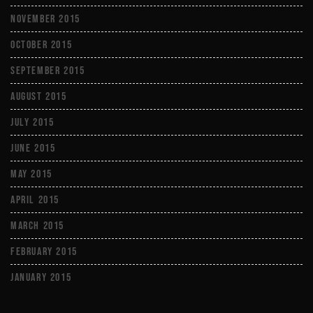
November 2015
October 2015
September 2015
August 2015
July 2015
June 2015
May 2015
April 2015
March 2015
February 2015
January 2015