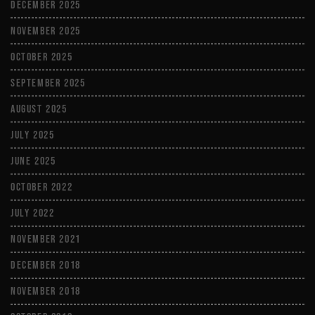
December 2025
November 2025
October 2025
September 2025
August 2025
July 2025
June 2025
October 2022
July 2022
November 2021
December 2018
November 2018