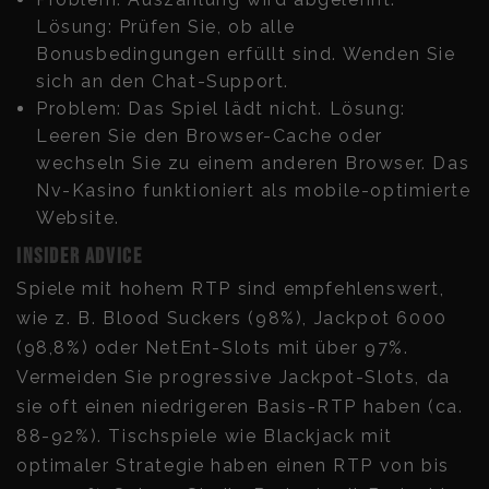
Lösung: Prüfen Sie, ob alle
Bonusbedingungen erfüllt sind. Wenden Sie
sich an den Chat-Support.
Problem: Das Spiel lädt nicht. Lösung:
Leeren Sie den Browser-Cache oder
wechseln Sie zu einem anderen Browser. Das
Nv-Kasino funktioniert als mobile-optimierte
Website.
Insider Advice
Spiele mit hohem RTP sind empfehlenswert,
wie z. B. Blood Suckers (98%), Jackpot 6000
(98,8%) oder NetEnt-Slots mit über 97%.
Vermeiden Sie progressive Jackpot-Slots, da
sie oft einen niedrigeren Basis-RTP haben (ca.
88-92%). Tischspiele wie Blackjack mit
optimaler Strategie haben einen RTP von bis