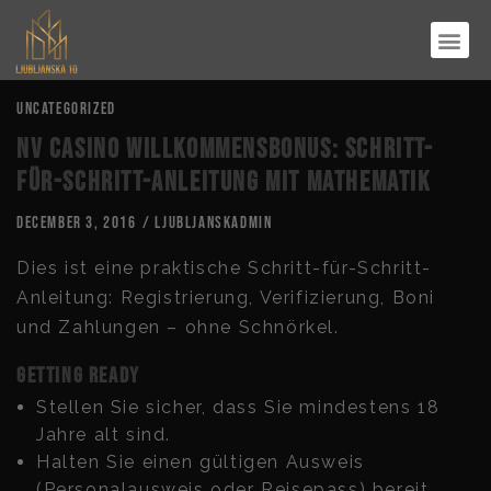
RONDO LUX
URBAN LOF
Uncategorized
Nv Casino Willkommensbonus: Schritt-
für-Schritt-Anleitung mit Mathematik
December 3, 2016
/
ljubljanskadmin
Dies ist eine praktische Schritt-für-Schritt-
Anleitung: Registrierung, Verifizierung, Boni
und Zahlungen – ohne Schnörkel.
Getting Ready
Stellen Sie sicher, dass Sie mindestens 18
Jahre alt sind.
Halten Sie einen gültigen Ausweis
(Personalausweis oder Reisepass) bereit.