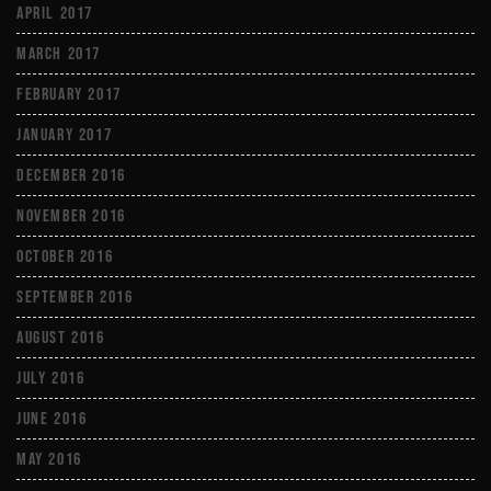
April 2017
March 2017
February 2017
January 2017
December 2016
November 2016
October 2016
September 2016
August 2016
July 2016
June 2016
May 2016