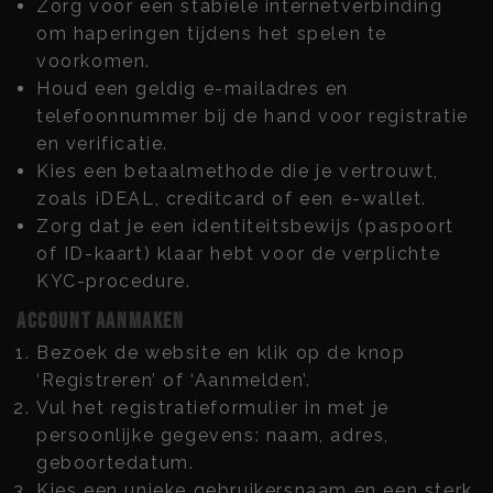
Zorg voor een stabiele internetverbinding
om haperingen tijdens het spelen te
voorkomen.
Houd een geldig e-mailadres en
telefoonnummer bij de hand voor registratie
en verificatie.
Kies een betaalmethode die je vertrouwt,
zoals iDEAL, creditcard of een e-wallet.
Zorg dat je een identiteitsbewijs (paspoort
of ID-kaart) klaar hebt voor de verplichte
KYC-procedure.
Account aanmaken
Bezoek de website en klik op de knop
‘Registreren’ of ‘Aanmelden’.
Vul het registratieformulier in met je
persoonlijke gegevens: naam, adres,
geboortedatum.
Kies een unieke gebruikersnaam en een sterk