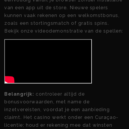
van een app uit de store. Nieuwe spelers
kunnen vaak rekenen op een welkomstbonus,
zoals een stortingsmatch of gratis spins.
Bekijk onze videodemonstratie van de spellen:
Belangrijk:
controleer altijd de
bonusvoorwaarden, met name de
inzetvereisten, voordat je een aanbieding
claimt. Het casino werkt onder een Curaçao-
licentie; houd er rekening mee dat winsten