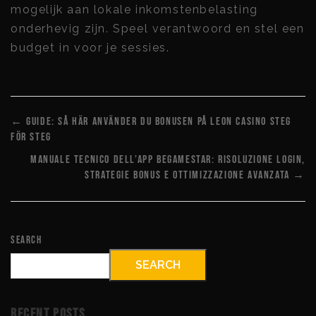
mogelijk aan lokale inkomstenbelasting
onderhevig zijn. Speel verantwoord en stel een
budget in voor je sessies.
← Guide: Så här använder du bonusen på Leon casino steg
för steg
Manuale Tecnico dell’App Begamestar: Risoluzione Login,
Strategie Bonus e Ottimizzazione Avanzata →
Search
SEARCH
Recent Posts