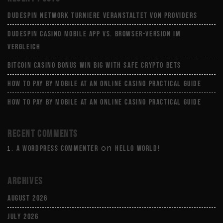
Dudespin Network Turniere veranstaltet von Providers
Dudespin Casino Mobile App vs. Browser-Version im
Vergleich
Bitcoin Casino Bonus Win Big with Safe Crypto Bets
How to Pay by Mobile at an Online Casino Practical Guide
How to Pay by Mobile at an Online Casino Practical Guide
Recent Comments
on
A WordPress Commenter
Hello world!
Archives
August 2026
July 2026