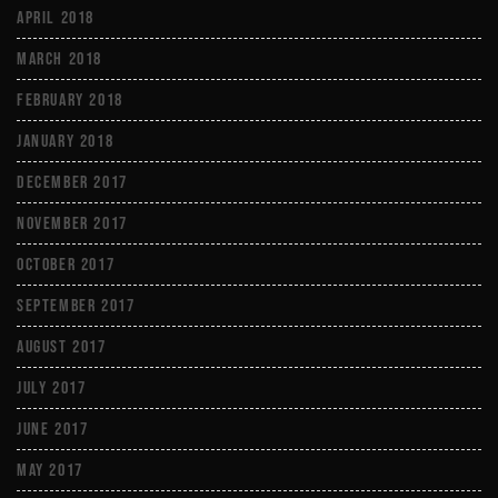
April 2018
March 2018
February 2018
January 2018
December 2017
November 2017
October 2017
September 2017
August 2017
July 2017
June 2017
May 2017