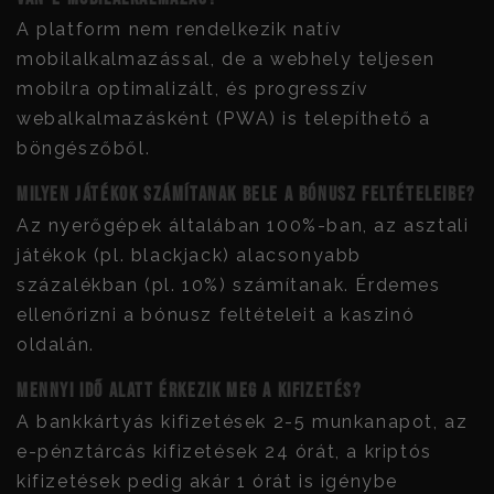
A platform nem rendelkezik natív
mobilalkalmazással, de a webhely teljesen
mobilra optimalizált, és progresszív
webalkalmazásként (PWA) is telepíthető a
böngészőből.
Milyen játékok számítanak bele a bónusz feltételeibe?
Az nyerőgépek általában 100%-ban, az asztali
játékok (pl. blackjack) alacsonyabb
százalékban (pl. 10%) számítanak. Érdemes
ellenőrizni a bónusz feltételeit a kaszinó
oldalán.
Mennyi idő alatt érkezik meg a kifizetés?
A bankkártyás kifizetések 2-5 munkanapot, az
e-pénztárcás kifizetések 24 órát, a kriptós
kifizetések pedig akár 1 órát is igénybe