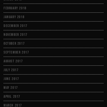
February 2018
January 2018
December 2017
November 2017
October 2017
September 2017
August 2017
July 2017
June 2017
May 2017
April 2017
March 2017