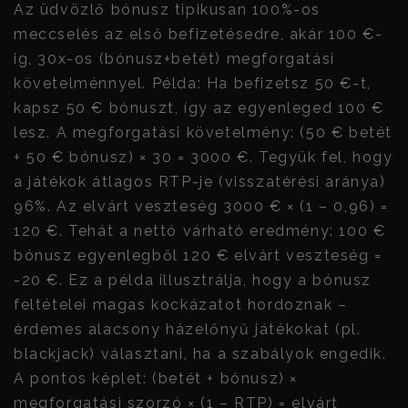
Az üdvözlő bónusz tipikusan 100%-os
meccselés az első befizetésedre, akár 100 €-
ig, 30x-os (bónusz+betét) megforgatási
követelménnyel. Példa: Ha befizetsz 50 €-t,
kapsz 50 € bónuszt, így az egyenleged 100 €
lesz. A megforgatási követelmény: (50 € betét
+ 50 € bónusz) × 30 = 3000 €. Tegyük fel, hogy
a játékok átlagos RTP-je (visszatérési aránya)
96%. Az elvárt veszteség 3000 € × (1 – 0,96) =
120 €. Tehát a nettó várható eredmény: 100 €
bónusz egyenlegből 120 € elvárt veszteség =
-20 €. Ez a példa illusztrálja, hogy a bónusz
feltételei magas kockázatot hordoznak –
érdemes alacsony házelőnyű játékokat (pl.
blackjack) választani, ha a szabályok engedik.
A pontos képlet: (betét + bónusz) ×
megforgatási szorzó × (1 – RTP) = elvárt