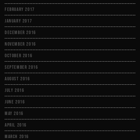
February 2017
January 2017
December 2016
November 2016
October 2016
September 2016
August 2016
July 2016
June 2016
May 2016
April 2016
March 2016