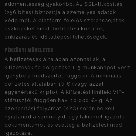
adómentesség gyakoribb. Az SSL-titkosítás
(256 bites) biztosítja a személyes adatok
védelmét. A platform felelős szerencsejáték-
eszközöket kínál: befizetési korlátok,
önkizárás és időtúllépési lehetőségek.
Pénzügyi műveletek
A befizetések általában azonnaliak, a
kifizetések feldolgozása 1-5 munkanapot vesz
igénybe a módszertől függően. A minimális
befizetés általában 10 € (vagy azzal
egyenértékű kripto). A kifizetési limitek: VIP-
státusztól függően havi 10 000 €-ig. Az
azonosítási folyamat (KYC) során be kell
nyújtanod a személyid, egy lakcímet igazoló
dokumentumot és esetleg a befizetési mód
igazolását.