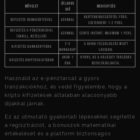
Átlagos
Művelet
Megjegyzés
idő
Kártyakibocsátótól függ,
Befizetés bankkártyával
Azonnal
esetenként 1-2 perc.
Befizetés e-pénztárcával
Azonnal
Szinte instant, maximum 1 perc.
(Skrill, Neteller)
2-5
A banki feldolgozás miatt
Kifizetés bankkártyára
munkanap
lassabb.
Akár 1
Gyors, de a hálózati torlódás
Kifizetés kriptovalutában
óra
befolyásolhatja.
Használd az e-pénztárcát a gyors
tranzakciókhoz, és vedd figyelembe, hogy a
kripto kifizetések általában alacsonyabb
díjakkal járnak.
Ez az útmutató gyakorlati lépésekkel segítette
a regisztrációt, a bónuszok matematikai
értékelését és a platform biztonságos