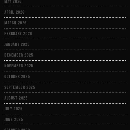
May 2026
April 2026
March 2026
February 2026
January 2026
December 2025
November 2025
October 2025
September 2025
August 2025
July 2025
June 2025