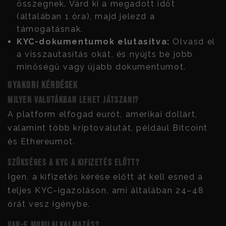
összegnek. Várd ki a megadott időt
(általában 1 óra), majd jelezd a
támogatásnak.
KYC-dokumentumok elutasítva:
Olvasd el
a visszautasítás okát, és nyújts be jobb
minőségű vagy újabb dokumentumot.
Gyakori kérdések
Milyen valutákban lehet játszani?
A platform elfogad eurót, amerikai dollárt,
valamint több kriptovalutát, például Bitcoint
és Ethereumot.
Szükséges a KYC a kifizetés előtt?
Igen, a kifizetés kérése előtt át kell esned a
teljes KYC-igazoláson, ami általában 24–48
órát vesz igénybe.
Van-e mobilalkalmazás?