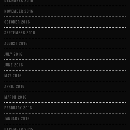
December 2016
November 2016
October 2016
September 2016
August 2016
July 2016
June 2016
May 2016
April 2016
March 2016
February 2016
January 2016
December 2015