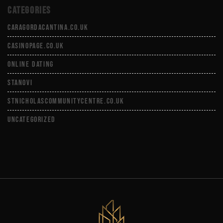
Categories
caragordacantina.co.uk
casinopage.co.uk
Online Dating
Stanovi
stnicholascommunitycentre.co.uk
Uncategorized