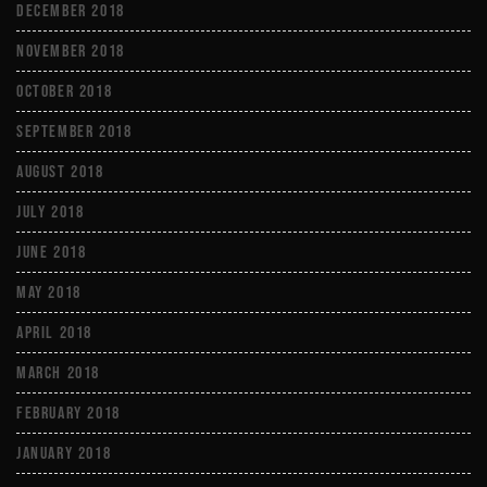
December 2018
November 2018
October 2018
September 2018
August 2018
July 2018
June 2018
May 2018
April 2018
March 2018
February 2018
January 2018