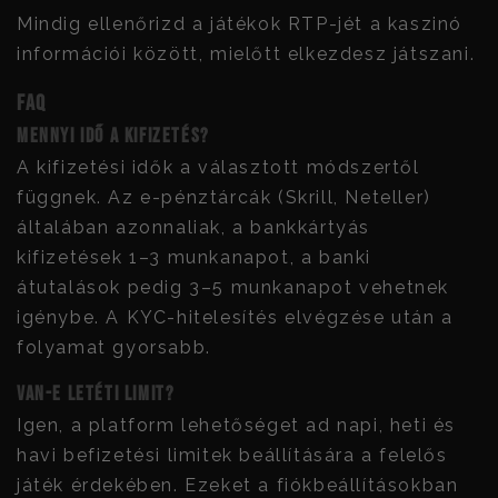
Mindig ellenőrizd a játékok RTP-jét a kaszinó
információi között, mielőtt elkezdesz játszani.
FAQ
Mennyi idő a kifizetés?
A kifizetési idők a választott módszertől
függnek. Az e-pénztárcák (Skrill, Neteller)
általában azonnaliak, a bankkártyás
kifizetések 1–3 munkanapot, a banki
átutalások pedig 3–5 munkanapot vehetnek
igénybe. A KYC-hitelesítés elvégzése után a
folyamat gyorsabb.
Van-e letéti limit?
Igen, a platform lehetőséget ad napi, heti és
havi befizetési limitek beállítására a felelős
játék érdekében. Ezeket a fiókbeállításokban